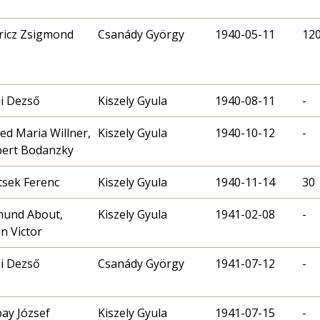
icz Zsigmond
Csanády György
1940-05-11
12
i Dezső
Kiszely Gyula
1940-08-11
-
red Maria Willner,
Kiszely Gyula
1940-10-12
-
ert Bodanzky
tsek Ferenc
Kiszely Gyula
1940-11-14
30
und About,
Kiszely Gyula
1941-02-08
-
n Victor
i Dezső
Csanády György
1941-07-12
-
ay József
Kiszely Gyula
1941-07-15
-