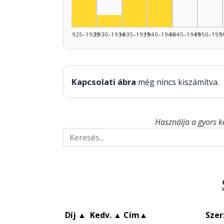
Színész, 1925–1929: 5
Színész, 1930–1934: 1
1925–1929
1930–1934
1935–1939
1940–1944
1945–1949
1950–195
1
Kapcsolati ábra
még nincs kiszámítva.
Használja a gyors k
Díj
▲
Kedv.
▲
Cím
▲
Szer