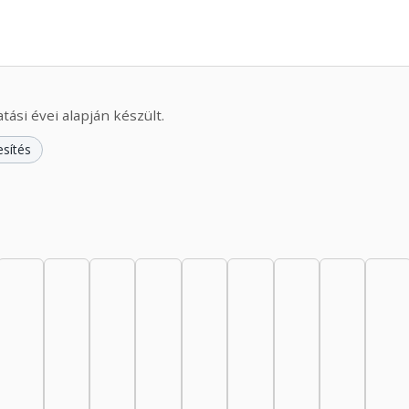
ási évei alapján készült.
esítés
44: 9