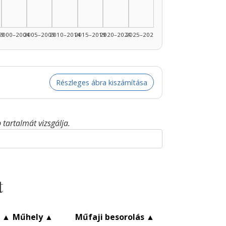
99
2000–2004
2005–2009
2010–2014
2015–2019
2020–2024
2025–2026
Részleges ábra kiszámítása
tartalmát vizsgálja.
t
c
▲
Műhely
▲
Műfaji besorolás
▲