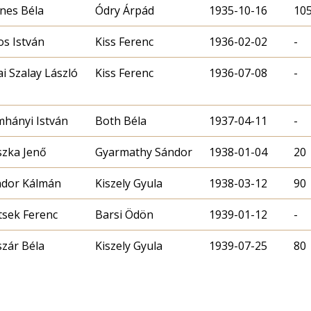
nes Béla
Ódry Árpád
1935-10-16
10
os István
Kiss Ferenc
1936-02-02
-
ai Szalay László
Kiss Ferenc
1936-07-08
-
hányi István
Both Béla
1937-04-11
-
zka Jenő
Gyarmathy Sándor
1938-01-04
20
dor Kálmán
Kiszely Gyula
1938-03-12
90
tsek Ferenc
Barsi Ödön
1939-01-12
-
szár Béla
Kiszely Gyula
1939-07-25
80