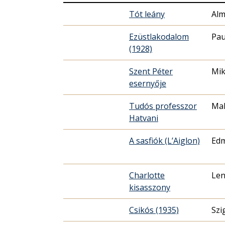
Tót leány
Alm
Ezüstlakodalom
Pau
(1928)
Szent Péter
Mik
esernyője
Tudós professzor
Mak
Hatvani
A sasfiók (L’Aiglon)
Ed
Charlotte
Len
kisasszony
Csikós (1935)
Szi