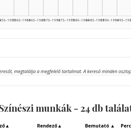
4
955–1959
1960–1964
1965–1969
1970–1974
1975–1979
1980–1984
1985–1989
1990–1994
1995–19
eresőt, megtalálja a megfelelő tartalmat. A kereső minden oszlop 
Színészi munkák -
24
db talála
ző
▲
Rendező
▲
Bemutató
▲
Per