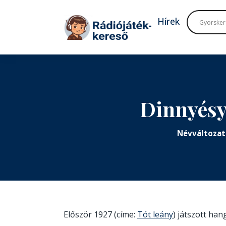
Tovább a navigációhoz
Tovább a tartalomhoz
Hírek
Dinnyésy
Névváltozat
Először 1927 (címe:
Tót leány
) játszott ha