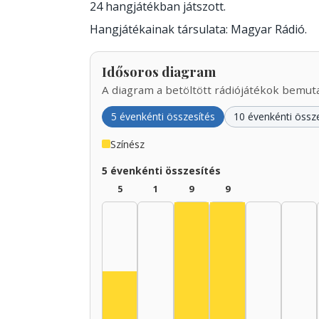
24 hangjátékban játszott.
Hangjátékainak társulata: Magyar Rádió.
Idősoros diagram
A diagram a betöltött rádiójátékok bemutat
5 évenkénti összesítés
10 évenkénti össz
Színész
5 évenkénti összesítés
5
1
9
9
Színész, 1935–1939: 9
Színész, 1940–19