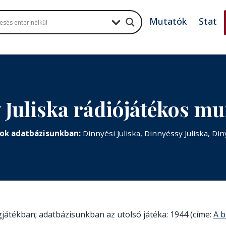
Mutatók
Stat
 Juliska rádiójátékos m
ok adatbázisunkban:
Dinnyési Juliska, Dinnyéssy Juliska, Din
ngjátékban; adatbázisunkban az utolsó játéka: 1944 (címe:
A b