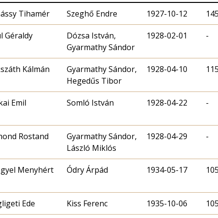
ássy Tihamér
Szeghő Endre
1927-10-12
14
l Géraldy
Dózsa István,
1928-02-01
-
Gyarmathy Sándor
száth Kálmán
Gyarmathy Sándor,
1928-04-10
11
Hegedűs Tibor
ai Emil
Somló István
1928-04-22
-
mond Rostand
Gyarmathy Sándor,
1928-04-29
-
László Miklós
gyel Menyhért
Ódry Árpád
1934-05-17
10
gligeti Ede
Kiss Ferenc
1935-10-06
10