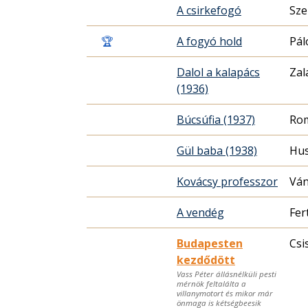
A csirkefogó
Sze
🏆
A fogyó hold
Pál
Dalol a kalapács
Zal
(1936)
Búcsúfia (1937)
Rom
Gül baba (1938)
Hus
Kovácsy professzor
Ván
A vendég
Fer
Budapesten
Csi
kezdődött
Vass Péter állásnélküli pesti
mérnök feltalálta a
villanymotort és mikor már
önmaga is kétségbeesik