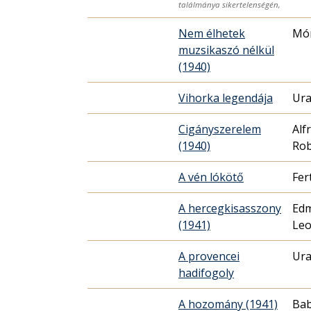
találmánya sikertelenségén,
Nem élhetek
Mór
muzsikaszó nélkül
(1940)
Vihorka legendája
Ura
Cigányszerelem
Alf
(1940)
Rob
A vén lókötő
Fer
A hercegkisasszony
Edm
(1941)
Leo
A provencei
Ura
hadifogoly
A hozomány (1941)
Bab