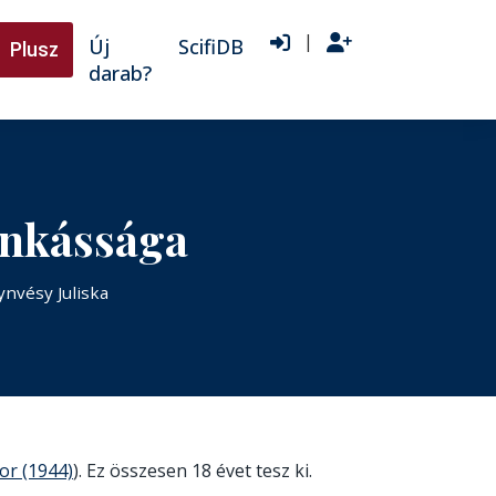
|
Új
ScifiDB
Plusz
darab?
unkássága
ynvésy Juliska
or (1944)
). Ez összesen 18 évet tesz ki.