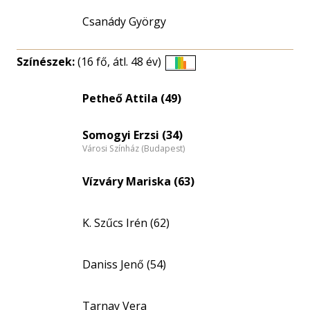
Csanády György
Színészek:
(16 fő, átl. 48 év)
Életkori
eloszlás
Petheő Attila (49)
nagyítása
Somogyi Erzsi (34)
Városi Színház (Budapest)
Vízváry Mariska (63)
K. Szűcs Irén (62)
Daniss Jenő (54)
Tarnay Vera