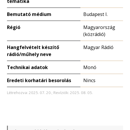
tematika
Bemutató médium
Budapest I.
Régió
Magyarország
(közrádió)
Hangfelvételt készítő
Magyar Rádió
rádió/műhely neve
Technikai adatok
Monó
Eredeti korhatári besorolás
Nincs
Létrehozva: 2025. 07. 20.; Revíziók: 2025. 08. 05.