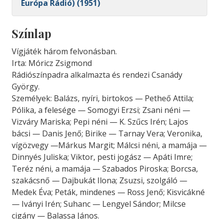
Európa Rádió) (1951)
Színlap
Vígjáték három felvonásban.
Irta: Móricz Zsigmond
Rádiószínpadra alkalmazta és rendezi Csanády
György.
Személyek: Balázs, nyíri, birtokos — Petheő Attila;
Pólika, a felesége — Somogyi Erzsi; Zsani néni —
Vizváry Mariska; Pepi néni — K. Szűcs Irén; Lajos
bácsi — Danis Jenő; Birike — Tarnay Vera; Veronika,
vígözvegy —Márkus Margit; Málcsi néni, a mamája —
Dinnyés Juliska; Viktor, pesti jogász — Apáti Imre;
Teréz néni, a mamája — Szabados Piroska; Borcsa,
szakácsnő — Dajbukát Ilona; Zsuzsi, szolgáló —
Medek Éva; Peták, mindenes — Ross Jenő; Kisvicákné
— Iványi Irén; Suhanc — Lengyel Sándor; Milcse
cigány — Balassa János.