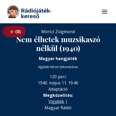
Tovább a navigációhoz
Tovább a tartalomhoz
Menü
0
Móricz Zsigmond
Nem élhetek muzsikaszó
nélkül (1940)
Magyar hangjáték
Vígjáték három felvonásban.
120 perc
1940. május 11. 19:40
Adaptáció
Megközelítés:
Vígjáték
|
Magyar Rádió