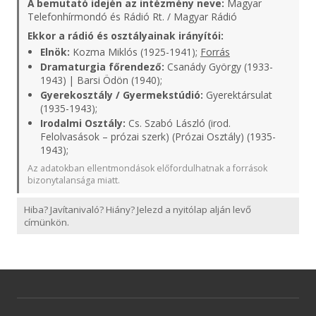
A bemutató idején az intézmény neve:
Magyar
Telefonhírmondó és Rádió Rt. / Magyar Rádió
Ekkor a rádió és osztályainak irányítói:
Elnök:
Kozma Miklós (1925-1941);
Forrás
Dramaturgia főrendező:
Csanády György (1933-
1943) | Barsi Ödön (1940);
Gyerekosztály / Gyermekstúdió:
Gyerektársulat
(1935-1943);
Irodalmi Osztály:
Cs. Szabó László (irod.
Felolvasások – prózai szerk) (Prózai Osztály) (1935-
1943);
Az adatokban ellentmondások előfordulhatnak a források
bizonytalansága miatt.
Hiba? Javítanivaló? Hiány? Jelezd a nyitólap alján levő
címünkön.