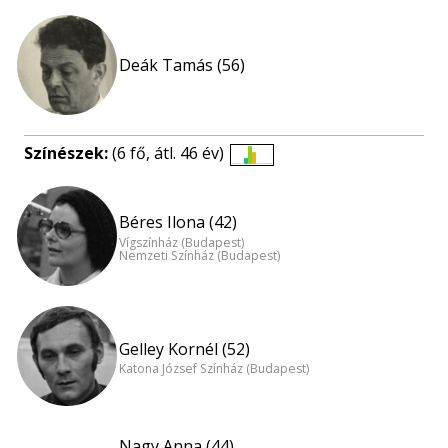
Deák Tamás (56)
Színészek:
(6 fő, átl. 46 év)
Életkori
eloszlás
nagyítása
Béres Ilona (42)
Vígszínház (Budapest)
Nemzeti Színház (Budapest)
Gelley Kornél (52)
Katona József Színház (Budapest)
Nagy Anna (44)