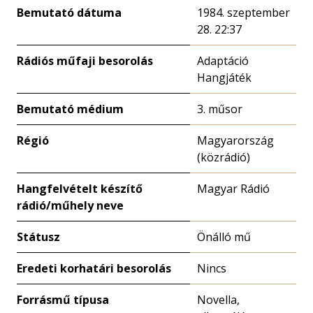
Bemutató dátuma
1984. szeptember
28. 22:37
Rádiós műfaji besorolás
Adaptáció
Hangjáték
Bemutató médium
3. műsor
Régió
Magyarország
(közrádió)
Hangfelvételt készítő
Magyar Rádió
rádió/műhely neve
Státusz
Önálló mű
Eredeti korhatári besorolás
Nincs
Forrásmű típusa
Novella,