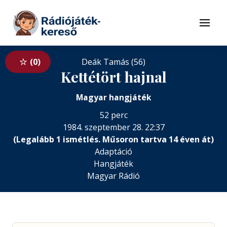
Tovább a navigációhoz
Tovább a tartalomhoz
Menü
0
Deák Tamás (56)
Kettétört hajnal
Magyar hangjáték
52 perc
1984. szeptember 28. 22:37
(Legalább 1 ismétlés. Műsoron tartva 14 éven át)
Adaptáció
Hangjáték
Magyar Rádió