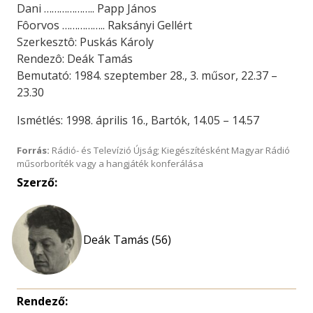
Dani ……………….. Papp János
Fôorvos …………….. Raksányi Gellért
Szerkesztô: Puskás Károly
Rendezô: Deák Tamás
Bemutató: 1984. szeptember 28., 3. műsor, 22.37 –
23.30
Ismétlés: 1998. április 16., Bartók, 14.05 – 14.57
Forrás:
Rádió- és Televízió Újság; Kiegészítésként Magyar Rádió
műsorboríték vagy a hangjáték konferálása
Szerző:
Deák Tamás (56)
Rendező: