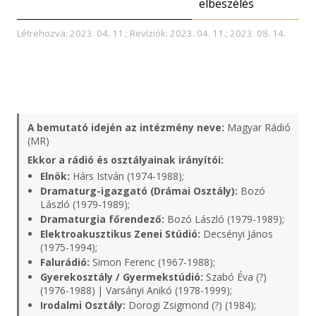
elbeszélés
Létrehozva: 2023. 04. 11.; Revíziók: 2023. 04. 11.; 2023. 08. 14.
A bemutató idején az intézmény neve:
Magyar Rádió
(MR)
Ekkor a rádió és osztályainak irányítói:
Elnök:
Hárs István (1974-1988);
Dramaturg-igazgató (Drámai Osztály):
Bozó
László (1979-1989);
Dramaturgia főrendező:
Bozó László (1979-1989);
Elektroakusztikus Zenei Stúdió:
Decsényi János
(1975-1994);
Falurádió:
Simon Ferenc (1967-1988);
Gyerekosztály / Gyermekstúdió:
Szabó Éva (?)
(1976-1988) | Varsányi Anikó (1978-1999);
Irodalmi Osztály:
Dorogi Zsigmond (?) (1984);