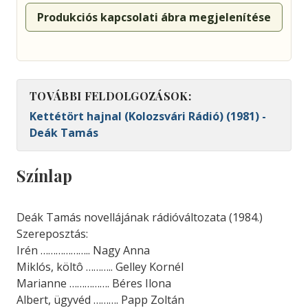
Produkciós kapcsolati ábra megjelenítése
TOVÁBBI FELDOLGOZÁSOK:
Kettétört hajnal (Kolozsvári Rádió) (1981) -
Deák Tamás
Színlap
Deák Tamás novellájának rádióváltozata (1984.)
Szereposztás:
Irén ……………….. Nagy Anna
Miklós, költô ……….. Gelley Kornél
Marianne ……………. Béres Ilona
Albert, ügyvéd ………. Papp Zoltán