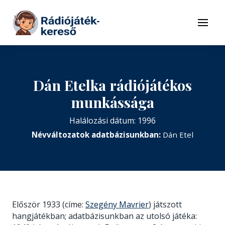
Tovább a navigációhoz
Tovább a tartalomhoz
Menü
Dán Etelka rádiójátékos
munkássága
Halálozási dátum: 1996
Névváltozatok adatbázisunkban:
Dán Etel
Először 1933 (címe:
Szegény Mavrier
) játszott
hangjátékban; adatbázisunkban az utolsó játéka: