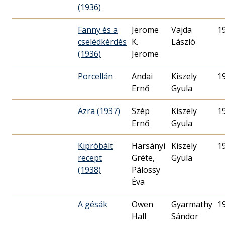
(1936)
Fanny és a
Jerome
Vajda
1
cselédkérdés
K.
László
(1936)
Jerome
Porcellán
Andai
Kiszely
1
Ernő
Gyula
Azra (1937)
Szép
Kiszely
1
Ernő
Gyula
Kipróbált
Harsányi
Kiszely
1
recept
Gréte,
Gyula
(1938)
Pálossy
Éva
A gésák
Owen
Gyarmathy
1
Hall
Sándor