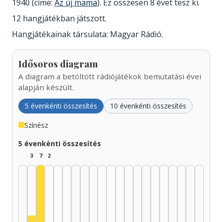
1940 (címe:
Az új mama
). Ez összesen 8 évet tesz ki.
12 hangjátékban játszott.
Hangjátékainak társulata: Magyar Rádió.
Idősoros diagram
A diagram a betöltött rádiójátékok bemutatási évei
alapján készült.
5 évenkénti összesítés
10 évenkénti összesítés
Színész
5 évenkénti összesítés
3
7
2
Színész, 1935–1939: 7