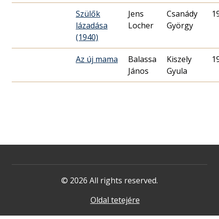
Szülők
Jens
Csanády
1
lázadása
Locher
György
(1940)
Az új mama
Balassa
Kiszely
1
János
Gyula
© 2026 All rights reserved.
Oldal tetejére