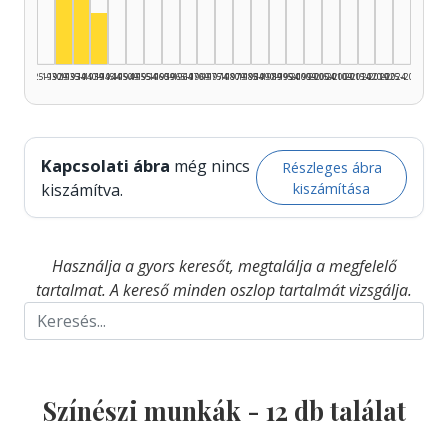
Színész, 1930–1934: 3
Színész, 1940–1944: 2
1925–1929
1930–1934
1935–1939
1940–1944
1945–1949
1950–1954
1955–1959
1960–1964
1965–1969
1970–1974
1975–1979
1980–1984
1985–1989
1990–1994
1995–1999
2000–2004
2005–2009
2010–2014
2015–2019
2020–2024
2025–2026
Kapcsolati ábra
még nincs
Részleges ábra
kiszámítása
kiszámítva.
Használja a gyors keresőt, megtalálja a megfelelő
tartalmat. A kereső minden oszlop tartalmát vizsgálja.
Színészi munkák -
12
db találat