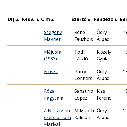
Díj
▲
Kedv.
▲
Cím
▲
Szerző
▲
Rendező
▲
Be
Szegény
René
Ódry
1
Mavrier
Fauchois
Árpád
Májusfa
Tóth
Kiszely
1
(1933)
László
Gyula
Fruska
Barry
Ódry
1
Conners
Árpád
Róza
Sabatino
Kiss
1
nagysám
Lopez
Ferenc
A Noszty-fiú
Mikszáth
Ódry
1
esete a Tóth
Kálmán
Árpád
Marival