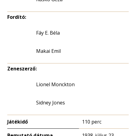
Fordító:
Fáy E. Béla
Makai Emil
Zeneszerző:
Lionel Monckton
Sidney Jones
Játékidő
110 perc
Bemutató dátuma
1938. július 23.