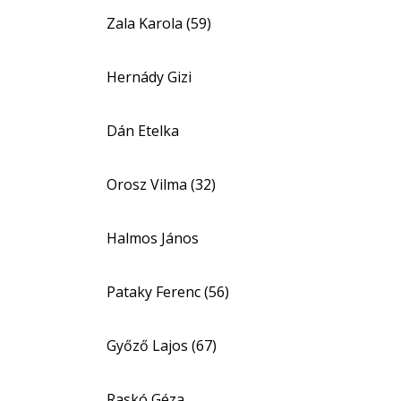
Zala Karola (59)
Hernády Gizi
Dán Etelka
Orosz Vilma (32)
Halmos János
Pataky Ferenc (56)
Győző Lajos (67)
Raskó Géza