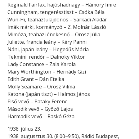
Reginald Fairfax, hajóshadnagy – Hámory Imre
Cunningham, tengerésztiszt – Csóka Béla
Wun-Hi, teaháztulajdonos – Sarkadi Aladár
Imák márki, kormányzó – Z. Molnár László
Mimóza, teaházi énekesnő – Orosz Júlia
Juliette, francia leány – Kéry Panni
Náni, japán leány – Hegedűs Mária
Tekmini, rendőr – Dalnoky Viktor
Lady Constance – Zala Karola
Mary Worthington – Hernády Gizi
Edith Grant – Dán Etelka
Molly Seamare – Orosz Vilma
Katona (japán tiszt) – Halmos János
Első vevő – Pataky Ferenc
Második vevő – Győző Lajos
Harmadik vevő – Raskó Géza
1938. július 23.
1938. augusztus 30. (8:00–9:50), Rádió Budapest,