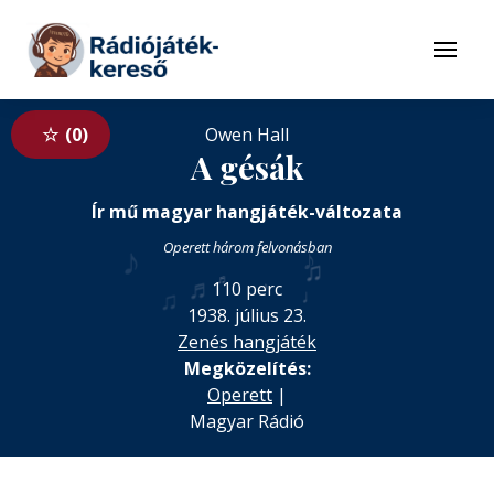
Tovább a navigációhoz
Tovább a tartalomhoz
Menü
0
Owen Hall
A gésák
Ír mű magyar hangjáték-változata
♪
Operett három felvonásban
♪
♫
♬
♬
110 perc
♪
♩
♫
1938. július 23.
Zenés hangjáték
Megközelítés:
Operett
|
Magyar Rádió