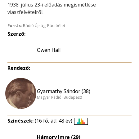
1938. július 23-i előadás megismétlése
viaszfelvételről.
Forrás:
Rádió Újság; Rádióélet
Szerző:
Owen Hall
Rendező:
Gyarmathy Sándor (38)
Magyar Rádió (Budapest)
Színészek:
(16 fő, átl. 48 év)
Életkori
eloszlás
Hámory Imre (29)