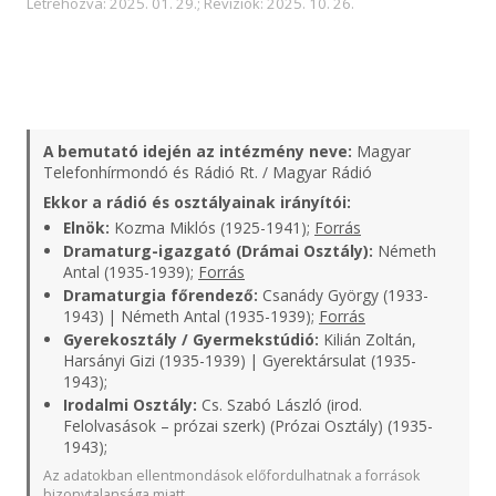
Létrehozva: 2025. 01. 29.; Revíziók: 2025. 10. 26.
A bemutató idején az intézmény neve:
Magyar
Telefonhírmondó és Rádió Rt. / Magyar Rádió
Ekkor a rádió és osztályainak irányítói:
Elnök:
Kozma Miklós (1925-1941);
Forrás
Dramaturg-igazgató (Drámai Osztály):
Németh
Antal (1935-1939);
Forrás
Dramaturgia főrendező:
Csanády György (1933-
1943) | Németh Antal (1935-1939);
Forrás
Gyerekosztály / Gyermekstúdió:
Kilián Zoltán,
Harsányi Gizi (1935-1939) | Gyerektársulat (1935-
1943);
Irodalmi Osztály:
Cs. Szabó László (irod.
Felolvasások – prózai szerk) (Prózai Osztály) (1935-
1943);
Az adatokban ellentmondások előfordulhatnak a források
bizonytalansága miatt.