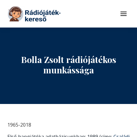
Tovább a navigációhoz
Tovább a tartalomhoz
Menü
Bolla Zsolt rádiójátékos
munkássága
1965-2018
Első hangjátéka adatbázisunkban: 1989 (címe:
Családi