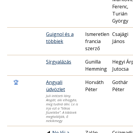
Ferenc,
Turián
György
Guignol és a
Ismeretlen
Csajági
többiek
francia
János
szerző
Sírgyalázás
Gunilla
Hegyi Ár
Hemming
Jutocsa
🏆
Angyali
Horváth
Gothár
üdvözlet
Péter
Péter
Juli intézeti lány.
Anyját, aki elhagyta,
meg tudná ölni. Le is
írja ezt a “titkos
füzetébe”. A többiek
megtalálják, ő
nekikmegy
🔈
Ne lőj a
Zalán
Csizmadi