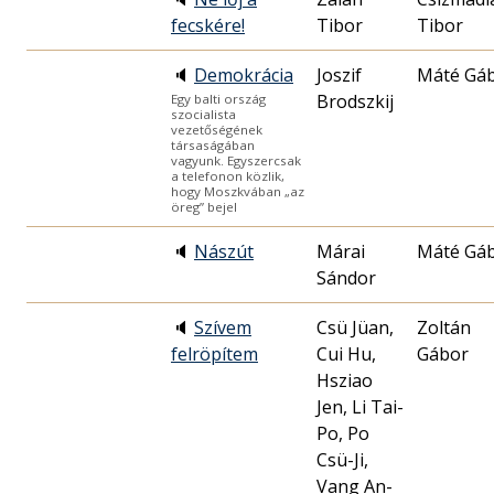
fecskére!
Tibor
Tibor
🔈
Demokrácia
Joszif
Máté Gá
Brodszkij
Egy balti ország
szocialista
vezetőségének
társaságában
vagyunk. Egyszercsak
a telefonon közlik,
hogy Moszkvában „az
öreg” bejel
🔈
Nászút
Márai
Máté Gá
Sándor
🔈
Szívem
Csü Jüan,
Zoltán
felröpítem
Cui Hu,
Gábor
Hsziao
Jen, Li Tai-
Po, Po
Csü-Ji,
Vang An-