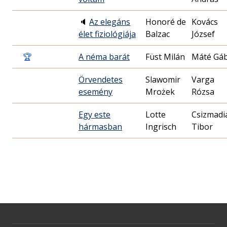
🔈
Az elegáns
Honoré de
Kovács
élet fiziológiája
Balzac
József
🏆
A néma barát
Füst Milán
Máté Gá
Örvendetes
Slawomir
Varga
esemény
Mrożek
Rózsa
Egy este
Lotte
Csizmadi
hármasban
Ingrisch
Tibor