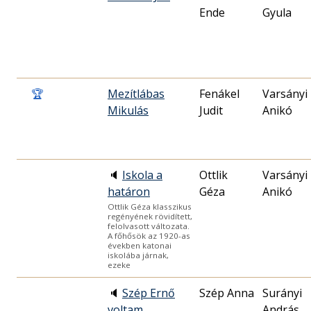
Ende
Gyula
🏆
Mezítlábas
Fenákel
Varsányi
Mikulás
Judit
Anikó
🔈
Iskola a
Ottlik
Varsányi
határon
Géza
Anikó
Ottlik Géza klasszikus
regényének rövidített,
felolvasott változata.
A főhősök az 1920-as
években katonai
iskolába járnak,
ezeke
🔈
Szép Ernő
Szép Anna
Surányi
voltam
András