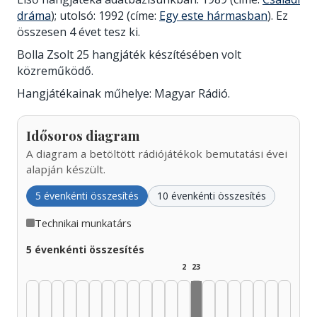
dráma
); utolsó: 1992 (címe:
Egy este hármasban
). Ez
összesen 4 évet tesz ki.
Bolla Zsolt 25 hangjáték készítésében volt
közreműködő.
Hangjátékainak műhelye: Magyar Rádió.
Idősoros diagram
A diagram a betöltött rádiójátékok bemutatási évei
alapján készült.
5 évenkénti összesítés
10 évenkénti összesítés
Technikai munkatárs
5 évenkénti összesítés
2
23