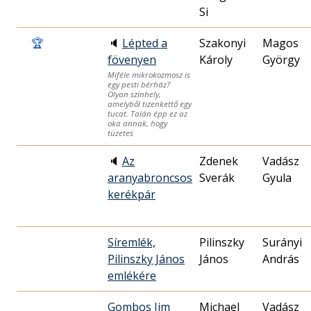
Si
🏆
🔈
Lépted a
Szakonyi
Magos
fövenyen
Károly
György
Miféle mikrokozmosz is
egy pesti bérház?
Olyan színhely,
amelyből tizenkettő egy
tucat. Talán épp ez az
oka annak, hogy
tüzetes
🔈
Az
Zdenek
Vadász
aranyabroncsos
Sverák
Gyula
kerékpár
Síremlék,
Pilinszky
Surányi
Pilinszky János
János
András
emlékére
Gombos Jim
Michael
Vadász