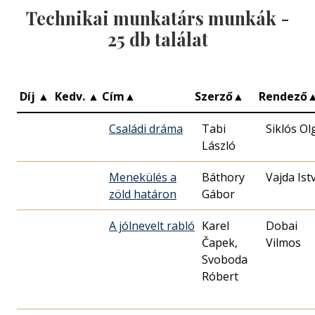
Technikai munkatárs munkák -
25
db találat
Díj
▲
Kedv.
▲
Cím
▲
Szerző
▲
Rendező
Családi dráma
Tabi
Siklós Ol
László
Menekülés a
Báthory
Vajda Ist
zöld határon
Gábor
A jólnevelt rabló
Karel
Dobai
Čapek,
Vilmos
Svoboda
Róbert