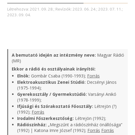
Létrehozva: 2021. 09. 28.; Revíziók: 2023. 06. 24.; 2023. 07. 11.;
2023. 09. 04.
A bemutató idején az intézmény neve:
Magyar Rádió
(MR)
Ekkor a rádió és osztályainak irányítói:
Elnök:
Gombár Csaba (1990-1993);
Forrás
Elektroakusztikus Zenei Stúdió:
Decsényi János
(1975-1994);
Gyerekosztály / Gyermekstúdió:
Varsányi Anikó
(1978-1999);
Ifjúsági és Szórakoztató Főosztály:
Létrejön (?)
(1992);
Forrás
Irodalmi Főszerkesztőség:
Létrejön (1992);
Rádiószínház:
„Megszűnt a rádiószínház önállósága”
(1992) | Katona Imre József (1992);
Forrás
Forrás