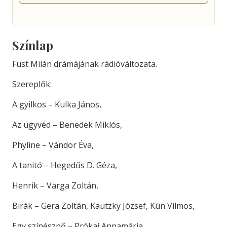
Színlap
Füst Milán drámájának rádióváltozata.
Szereplők:
A gyilkos – Kulka János,
Az ügyvéd – Benedek Miklós,
Phyline – Vándor Éva,
A tanitó – Hegedűs D. Géza,
Henrik – Varga Zoltán,
Birák – Gera Zoltán, Kautzky József, Kún Vilmos,
Egy színésznő – Prókai Annamária,