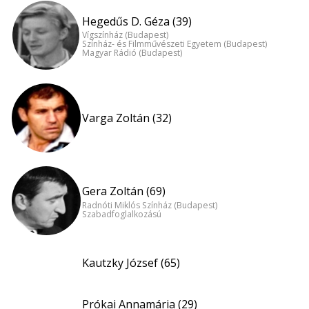
Hegedűs D. Géza (39)
Vígszínház (Budapest)
Színház- és Filmművészeti Egyetem (Budapest)
Magyar Rádió (Budapest)
Varga Zoltán (32)
Gera Zoltán (69)
Radnóti Miklós Színház (Budapest)
Szabadfoglalkozású
Kautzky József (65)
Prókai Annamária (29)