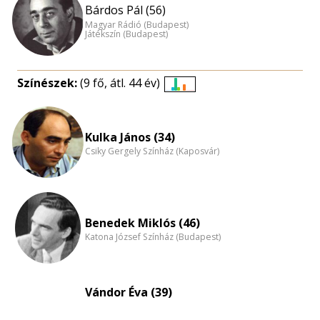
Bárdos Pál (56)
Magyar Rádió (Budapest)
Játékszín (Budapest)
Színészek:
(9 fő, átl. 44 év)
Életkori
eloszlás
nagyítása
Kulka János (34)
Csiky Gergely Színház (Kaposvár)
Benedek Miklós (46)
Katona József Színház (Budapest)
Vándor Éva (39)