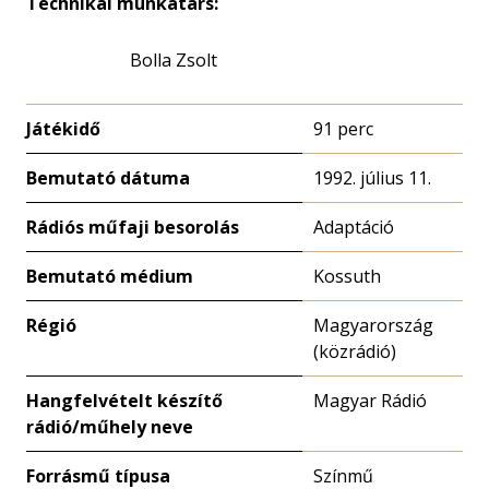
Technikai munkatárs:
Bolla Zsolt
Játékidő
91 perc
Bemutató dátuma
1992. július 11.
Rádiós műfaji besorolás
Adaptáció
Bemutató médium
Kossuth
Régió
Magyarország
(közrádió)
Hangfelvételt készítő
Magyar Rádió
rádió/műhely neve
Forrásmű típusa
Színmű