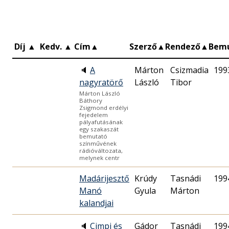
Díj
▲
Kedv.
▲
Cím
▲
Szerző
▲
Rendező
▲
Bem
🔈
A
Márton
Csizmadia
199
nagyratörő
László
Tibor
Márton László
Báthory
Zsigmond erdélyi
fejedelem
pályafutásának
egy szakaszát
bemutató
színművének
rádióváltozata,
melynek centr
Madárijesztő
Krúdy
Tasnádi
199
Manó
Gyula
Márton
kalandjai
🔈
Cimpi és
Gádor
Tasnádi
199