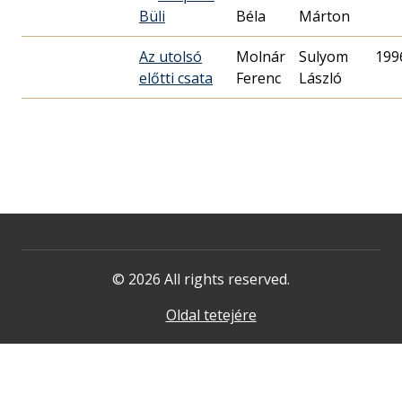
Büli
Béla
Márton
Az utolsó
Molnár
Sulyom
199
előtti csata
Ferenc
László
© 2026 All rights reserved.
Oldal tetejére