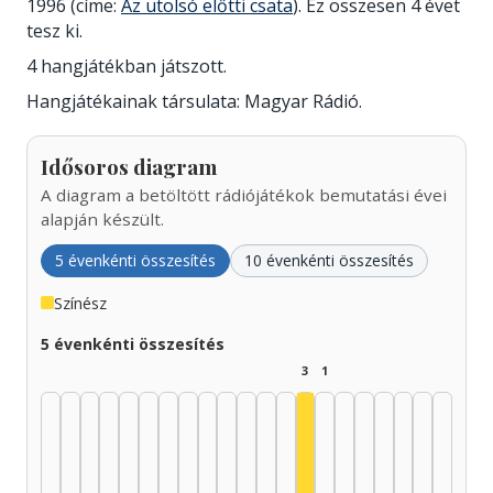
1996 (címe:
Az utolsó előtti csata
). Ez összesen 4 évet
tesz ki.
4 hangjátékban játszott.
Hangjátékainak társulata: Magyar Rádió.
Idősoros diagram
A diagram a betöltött rádiójátékok bemutatási évei
alapján készült.
5 évenkénti összesítés
10 évenkénti összesítés
Színész
5 évenkénti összesítés
3
1