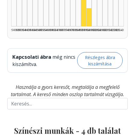
Színész, 1990–1994: 3
Színész, 1995–1999: 
1925–1929
1930–1934
1935–1939
1940–1944
1945–1949
1950–1954
1955–1959
1960–1964
1965–1969
1970–1974
1975–1979
1980–1984
1985–1989
1990–1994
1995–1999
2000–2004
2005–2009
2010–2014
2015–2019
2020–2024
2025–2026
Kapcsolati ábra
még nincs
Részleges ábra
kiszámítása
kiszámítva.
Használja a gyors keresőt, megtalálja a megfelelő
tartalmat. A kereső minden oszlop tartalmát vizsgálja.
Színészi munkák -
4
db találat