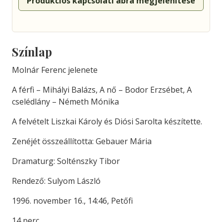
Produkciós kapcsolati ábra megjelenítése
Színlap
Molnár Ferenc jelenete
A férfi – Mihályi Balázs, A nő – Bodor Erzsébet, A
cselédlány – Németh Mónika
A felvételt Liszkai Károly és Diósi Sarolta készítette.
Zenéjét összeállította: Gebauer Mária
Dramaturg: Solténszky Tibor
Rendező: Sulyom László
1996. november 16., 14:46, Petőfi
14 perc