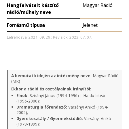
Hangfelvételt készítő
Magyar Rádió
rádió/műhely neve
Forrásmű típusa
Jelenet
Létrehozva: 2021. 09. 29.; Revíziók: 2023. 07. 07.
A bemutató idején az intézmény neve:
Magyar Rádió
(MR)
Ekkor a rádió és osztályainak irányítói:
Elnök:
Szirányi János (1994-1996) | Hajdú István
(1996-2000);
Dramaturgia főrendező:
Varsányi Anikó (1994-
2002);
Gyerekosztály / Gyermekstúdió:
Varsányi Anikó
(1978-1999);