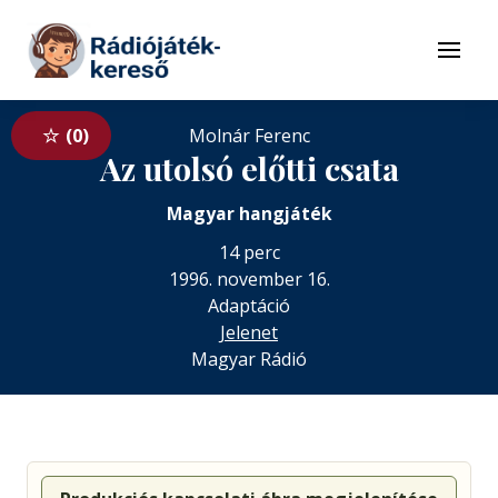
Tovább a navigációhoz
Tovább a tartalomhoz
Menü
0
Molnár Ferenc
Az utolsó előtti csata
Magyar hangjáték
14 perc
1996. november 16.
Adaptáció
Jelenet
Magyar Rádió