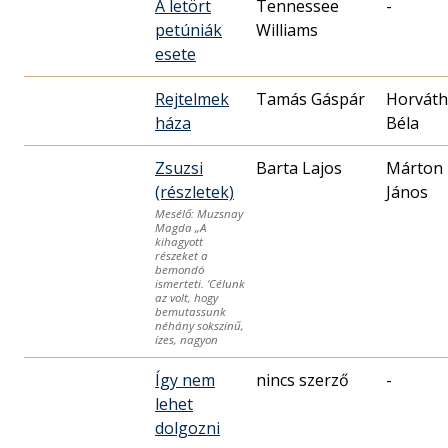
A letört
Tennessee
-
petúniák
Williams
esete
Rejtelmek
Tamás Gáspár
Horváth
háza
Béla
Zsuzsi
Barta Lajos
Márton
(részletek)
János
Mesélő: Muzsnay
Magda „A
kihagyott
részeket a
bemondó
ismerteti. ‘Célunk
az volt, hogy
bemutassunk
néhány sokszínű,
ízes, nagyon
Így nem
nincs szerző
-
lehet
dolgozni