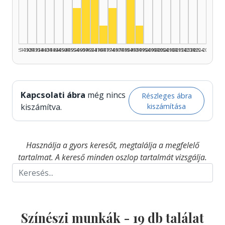
Színész, 1965–1969: 5
Színész, 1960–1964: 4
Színész, 1985–1989: 4
Színész, 1955–1959: 2
Színész, 1975–1979: 2
Színész, 1970–1974: 1
Színész, 1990–1994: 1
1925–1929
1930–1934
1935–1939
1940–1944
1945–1949
1950–1954
1955–1959
1960–1964
1965–1969
1970–1974
1975–1979
1980–1984
1985–1989
1990–1994
1995–1999
2000–2004
2005–2009
2010–2014
2015–2019
2020–2024
2025–2026
Kapcsolati ábra
még nincs
Részleges ábra
kiszámítása
kiszámítva.
Használja a gyors keresőt, megtalálja a megfelelő
tartalmat. A kereső minden oszlop tartalmát vizsgálja.
Színészi munkák -
19
db találat