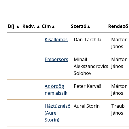
Díj
▲
Kedv.
▲
Cím
▲
Szerző
▲
Rendező
Kisállomás
Dan Tărchilă
Márton
János
Embersors
Mihail
Márton
Alekszandrovics
János
Solohov
Az ördög
Peter Karvaš
Márton
nem alszik
János
Háztűznéző
Aurel Storin
Traub
(Aurel
János
Storin)