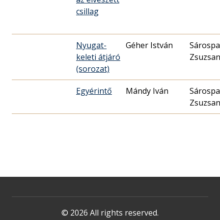
csillag
Nyugat-
Géher István
Sárospa
keleti átjáró
Zsuzsa
(sorozat)
Egyérintő
Mándy Iván
Sárospa
Zsuzsa
© 2026 All rights reserved.