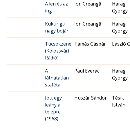
A len és az
Ion Creangă
Harag
ing
György
Kukurigu
Ion Creangă
Harag
nagy bojár
György
Tücsökzene
Tamás Gáspár
László 
(Kolozsvári
Rádió)
A
Paul Everac
Harag
láthatatlan
György
staféta
Jött egy
Huszár Sándor
Tésik
leány a
István
telepre
(1968)