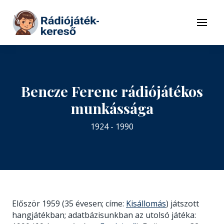
Tovább a navigációhoz
Tovább a tartalomhoz
Menü
Bencze Ferenc rádiójátékos
munkássága
1924 - 1990
Először 1959 (35 évesen; címe:
Kisállomás
) játszott
hangjátékban; adatbázisunkban az utolsó játéka: