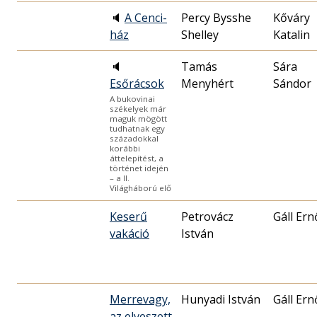
🔈
A Cenci-
Percy Bysshe
Kőváry
ház
Shelley
Katalin
🔈
Tamás
Sára
Esőrácsok
Menyhért
Sándor
A bukovinai
székelyek már
maguk mögött
tudhatnak egy
századokkal
korábbi
áttelepítést, a
történet idején
– a II.
Világháború elő
Keserű
Petrovácz
Gáll Ern
vakáció
István
Merrevagy,
Hunyadi István
Gáll Ern
az elveszett