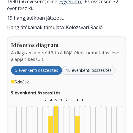
1990 (66 évesen†; címe:
Egyérintő
). Ez összesen 32
évet tesz ki.
19 hangjátékban játszott.
Hangjátékainak társulata: Kolozsvári Rádió.
Idősoros diagram
A diagram a betöltött rádiójátékok bemutatási évei
alapján készült.
5 évenkénti összesítés
10 évenkénti összesítés
Színész
5 évenkénti összesítés
2
4
5
1
2
4
1