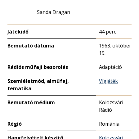
Sanda Dragan
Játékidő
44 perc
Bemutató dátuma
1963. október
19.
Rádiós műfaji besorolás
Adaptáció
Szemléletmód, alműfaj,
Vígjáték
tematika
Bemutató médium
Kolozsvári
Rádió
Régió
Románia
Hangfelvételt készítő
Kolozsvári