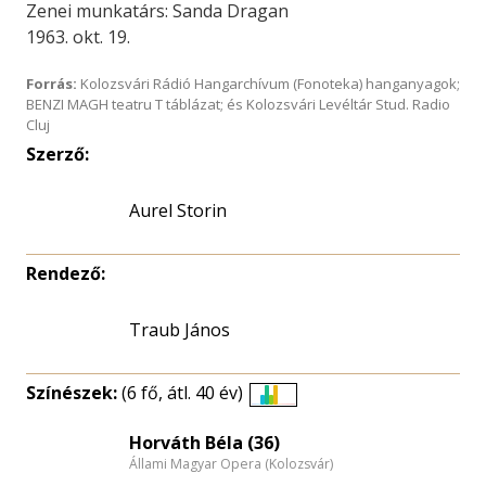
Zenei munkatárs: Sanda Dragan
1963. okt. 19.
Forrás:
Kolozsvári Rádió Hangarchívum (Fonoteka) hanganyagok;
BENZI MAGH teatru T táblázat; és Kolozsvári Levéltár Stud. Radio
Cluj
Szerző:
Aurel Storin
Rendező:
Traub János
Színészek:
(6 fő, átl. 40 év)
Életkori
eloszlás
Horváth Béla (36)
Állami Magyar Opera (Kolozsvár)
nagyítása