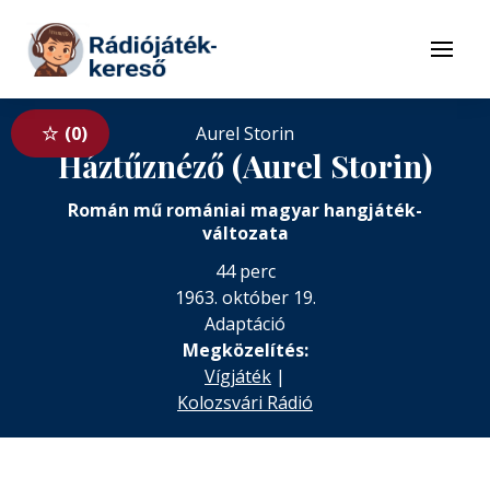
Tovább a navigációhoz
Tovább a tartalomhoz
Menü
0
Aurel Storin
Háztűznéző (Aurel Storin)
Román mű romániai magyar hangjáték-
változata
44 perc
1963. október 19.
Adaptáció
Megközelítés:
Vígjáték
|
Kolozsvári Rádió