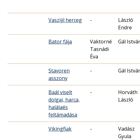
Vaszijil herceg
-
László
Endre
Bator fája
Vaktorné
Gál Istvá
Tasnádi
Éva
Stavoren
-
Gál Istvá
asszony
Baál viselt
-
Horváth
dolgai, harca,
László
halálaés
feltámadása
Vikingfiak
-
Vadász
Gyula