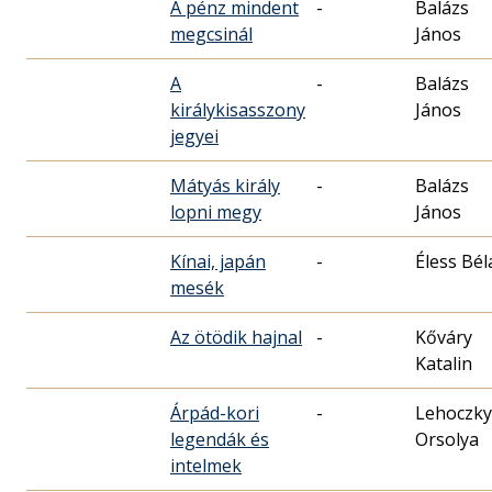
A pénz mindent
-
Balázs
megcsinál
János
A
-
Balázs
királykisasszony
János
jegyei
Mátyás király
-
Balázs
lopni megy
János
Kínai, japán
-
Éless Bél
mesék
Az ötödik hajnal
-
Kőváry
Katalin
Árpád-kori
-
Lehoczky
legendák és
Orsolya
intelmek