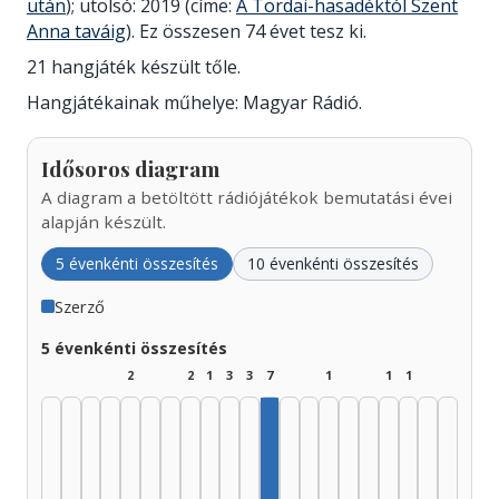
után
); utolsó: 2019 (címe:
A Tordai-hasadéktól Szent
Anna taváig
). Ez összesen 74 évet tesz ki.
21 hangjáték készült tőle.
Hangjátékainak műhelye: Magyar Rádió.
Idősoros diagram
A diagram a betöltött rádiójátékok bemutatási évei
alapján készült.
5 évenkénti összesítés
10 évenkénti összesítés
Szerző
5 évenkénti összesítés
2
2
1
3
3
7
1
1
1