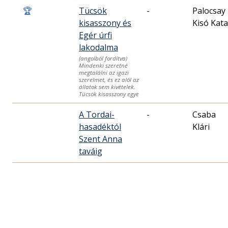
🏆
Tücsök
-
Palocsay
kisasszony és
Kisó Kata
Egér úrfi
lakodalma
(angolból fordítva)
Mindenki szeretné
megtalálni az igazi
szerelmet, és ez alól az
állatok sem kivételek.
Tücsök kisasszony egye
A Tordai-
-
Csaba
hasadéktól
Klári
Szent Anna
taváig