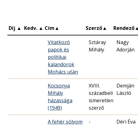
Díj
▲
Kedv.
▲
Cím
▲
Szerző
▲
Rendező
Vitatkozó
Sztáray
Nagy
papok és
Mihály
Adorján
politikai
kalandorok
Mohács után
Kocsonya
XVIII.
Demján
Mihály
századbeli
László
házassága
ismeretlen
(1949)
szerző
A fehér sólyom
-
Déri Éva