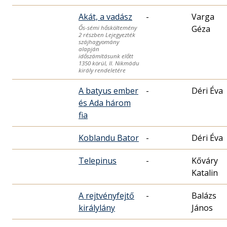
Akát, a vadász
-
Varga
Géza
Ős-sémi hősköltemény
2 részben Lejegyezték
szájhagyomány
alapján
időszámításunk előtt
1350 körül, II. Nikmádu
király rendeletére
A batyus ember
-
Déri Éva
és Ada három
fia
Koblandu Bator
-
Déri Éva
Telepinus
-
Kőváry
Katalin
A rejtvényfejtő
-
Balázs
királylány
János