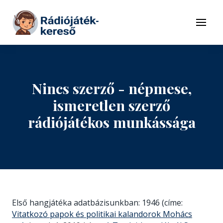
Tovább a navigációhoz
Tovább a tartalomhoz
Menü
Nincs szerző - népmese,
ismeretlen szerző
rádiójátékos munkássága
Első hangjátéka adatbázisunkban: 1946 (címe:
Vitatkozó papok és politikai kalandorok Mohács