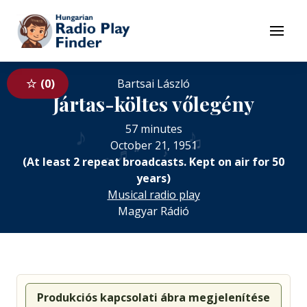
To navigation
To contents
Menu
0
Bartsai László
Jártas-költes vőlegény
♪
57 minutes
♪
♫
October 21, 1951
♬
♬
♪
♩
♫
(At least 2 repeat broadcasts. Kept on air for 50
years)
Musical radio play
Magyar Rádió
Produkciós kapcsolati ábra megjelenítése