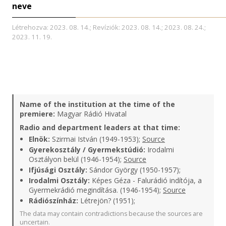
neve
Létrehozva: 2023. 08. 14.; Revíziók: 2023. 08. 14.; 2023. 08. 24.;
2023. 11. 19.
Name of the institution at the time of the
premiere:
Magyar Rádió Hivatal
Radio and department leaders at that time:
Elnök:
Szirmai István (1949-1953);
Source
Gyerekosztály / Gyermekstúdió:
Irodalmi
Osztályon belül (1946-1954);
Source
Ifjúsági Osztály:
Sándor György (1950-1957);
Irodalmi Osztály:
Képes Géza - Falurádió indítója, a
Gyermekrádió megindítása. (1946-1954);
Source
Rádiószínház:
Létrejön? (1951);
The data may contain contradictions because the sources are
uncertain.