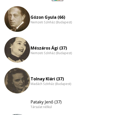
Életkori
eloszlás
nagyítása
Gózon Gyula (66)
Nemzeti Színház (Budapest)
Mészáros Ági (37)
Nemzeti Színház (Budapest)
Tolnay Klári (37)
Madách Színház (Budapest)
Pataky Jenő (37)
Társulat nélkül