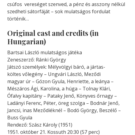
csúfos vereséget szenved, a pénz és asszony nélkül
szedheti sátorfáját – sok mulatságos fordulat
történik…
Original cast and credits (in
Hungarian)
Bartsai László mulatságos játéka
Zeneszerző: Ránki György
Játszó személyek: Mélyvölgyi báró, a jártas-
költes vőlegény – Ungvári László, Meződi
magyar úr – Gózon Gyula, Henriette, a leánya –
Mészáros Ági, Karolina, a húga – Tolnay Klári,
Ófalvy kapitány – Pataky Jenő, Könyves őrnagy –
Ladányi Ferenc, Péter, öreg szolga – Bodnár Jenő,
Jancsi, inas Meződiéknél – Bodó György, Beszélő –
Buss Gyula
Rendező: Szász Károly (1951)
1951. október 21. Kossuth 20:30 (57 perc)