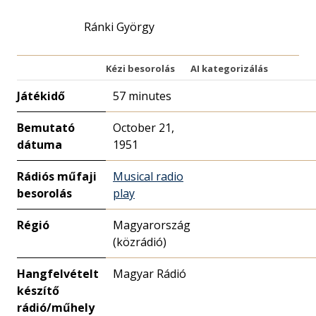
Ránki György
Kézi besorolás
AI kategorizálás
Játékidő
57 minutes
Bemutató
October 21,
dátuma
1951
Rádiós műfaji
Musical radio
besorolás
play
Régió
Magyarország
(közrádió)
Hangfelvételt
Magyar Rádió
készítő
rádió/műhely