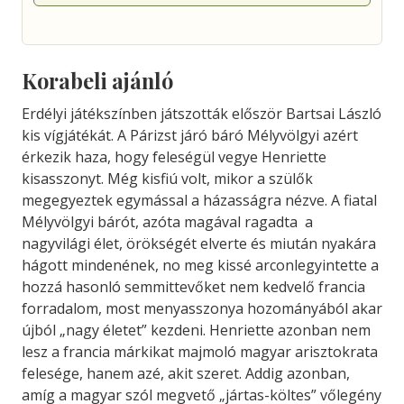
Korabeli ajánló
Erdélyi játékszínben játszották először Bartsai László
kis vígjátékát. A Párizst járó báró Mélyvölgyi azért
érkezik haza, hogy feleségül vegye Henriette
kisasszonyt. Még kisfiú volt, mikor a szülők
megegyeztek egymással a házasságra nézve. A fiatal
Mélyvölgyi bárót, azóta magával ragadta a
nagyvilági élet, örökségét elverte és miután nyakára
hágott mindenének, no meg kissé arconlegyintette a
hozzá hasonló semmittevőket nem kedvelő francia
forradalom, most menyasszonya hozományából akar
újból „nagy életet” kezdeni. Henriette azonban nem
lesz a francia márkikat majmoló magyar arisztokrata
felesége, hanem azé, akit szeret. Addig azonban,
amíg a magyar szól megvető „jártas-költes” vőlegény