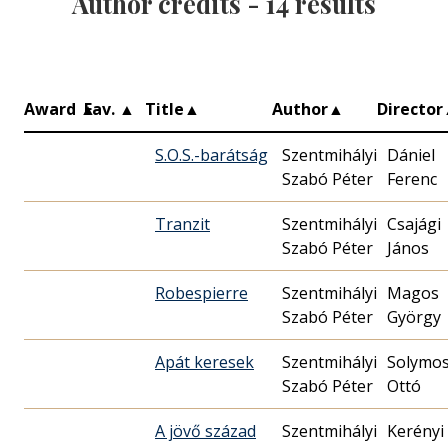
Author credits -
14
results
Award
▲
Fav.
▲
Title
▲
Author
▲
Director
S.O.S.-barátság
Szentmihályi
Dániel
Szabó Péter
Ferenc
Tranzit
Szentmihályi
Csajági
Szabó Péter
János
Robespierre
Szentmihályi
Magos
Szabó Péter
György
Apát keresek
Szentmihályi
Solymos
Szabó Péter
Ottó
A jövő század
Szentmihályi
Kerényi