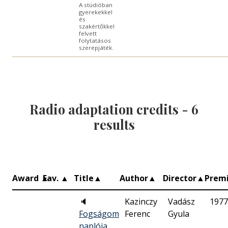
A stúdióban
gyerekekkel
és
szakértőkkel
felvett
folytatásos
szerepjáték.
Radio adaptation credits -
6
results
Award
▲
Fav.
▲
Title
▲
Author
▲
Director
▲
Prem
🔈
Kazinczy
Vadász
1977
Fogságom
Ferenc
Gyula
naplója