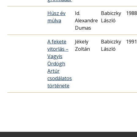
Húsz év
Id.
Babiczky
1988
múlva
Alexandre
László
Dumas
A fekete
Jékely
Babiczky
1991
vitorlás –
Zoltán
László
Vagyis
Ördögh
Artúr
csodálatos
története