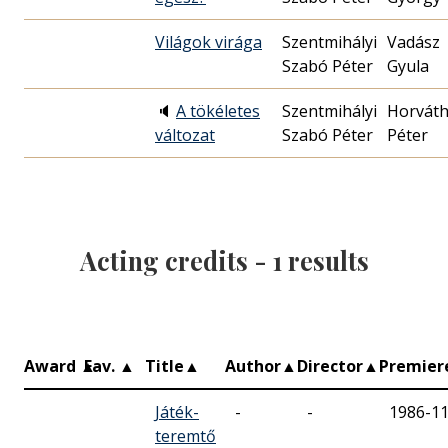
Világok virága
Szentmihályi
Vadász
Szabó Péter
Gyula
🔈
A tökéletes
Szentmihályi
Horvát
változat
Szabó Péter
Péter
Acting credits -
1
results
Award
▲
Fav.
▲
Title
▲
Author
▲
Director
▲
Premie
Játék-
-
-
1986-11
teremtő