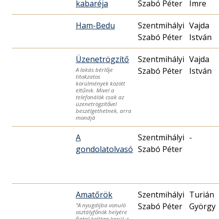
kabaréja
Szabó Péter
Imre
Ham-Bedu
Szentmihályi
Vajda
Szabó Péter
István
Üzenetrögzítő
Szentmihályi
Vajda
Szabó Péter
István
A lakás bérlője
titokzatos
körülmények között
eltűnik. Mivel a
telefonálók csak az
üzenetrögzítővel
beszélgethetnek, arra
mondjá
A
Szentmihályi
-
gondolatolvasó
Szabó Péter
Amatőrök
Szentmihályi
Turián
Szabó Péter
György
”A nyugdíjba vonuló
osztályfőnök helyére
fiatal kolléga kerül, s