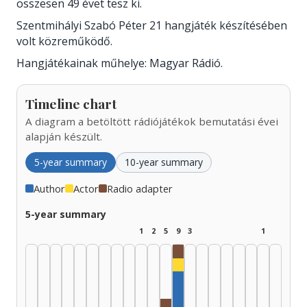
összesen 49 évet tesz ki.
Szentmihályi Szabó Péter 21 hangjáték készítésében
volt közreműködő.
Hangjátékainak műhelye: Magyar Rádió.
Timeline chart
A diagram a betöltött rádiójátékok bemutatási évei
alapján készült.
5-year summary
10-year summary
Author
Actor
Radio adapter
5-year summary
1
2
5
9
3
1
Radio adapter, 1985–1989
Actor, 1985–1989: 1