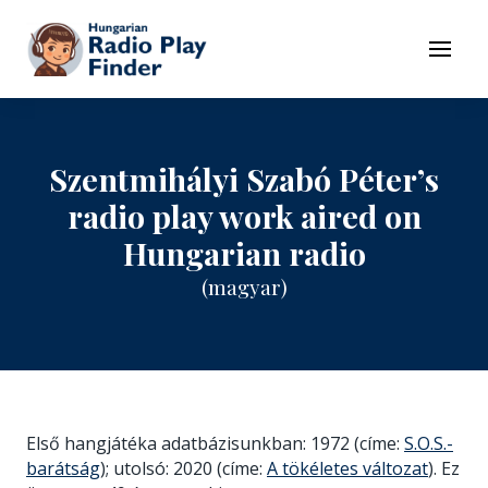
To navigation
To contents
Menu
Szentmihályi Szabó Péter’s
radio play work aired on
Hungarian radio
(magyar)
Első hangjátéka adatbázisunkban: 1972 (címe:
S.O.S.-
barátság
); utolsó: 2020 (címe:
A tökéletes változat
). Ez