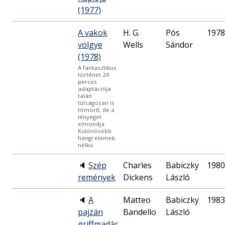
(1977)
A vakok
H. G.
Pós
1978
völgye
Wells
Sándor
(1978)
A fantasztikus
történet 20
perces
adaptációja
talán
túlságosan is
tömörít, de a
lényeget
elmondja.
Különösebb
hangi elemek
nélkü
🔈
Szép
Charles
Babiczky
1980
remények
Dickens
László
🔈
A
Matteo
Babiczky
1983
pajzán
Bandello
László
griffmadár