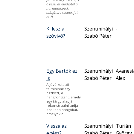
ő veszi át elődjátől a
harmadikosok
színjátszó csoportját
is. H
Ki lesz a
Szentmihályi
-
szóvivő?
Szabó Péter
Egy Bartók ez
Szentmihályi
Avanesi
is
Szabó Péter
Alex
A jövő kutatói
feltalálnak egy
eszközt, a
hangröntgent, amely
egy tárgy alapján
rekonstruálni tudja
azokat a hangokat,
amelyek a
Vissza az
Szentmihályi
Turián
egész?
Szabó Péter
György