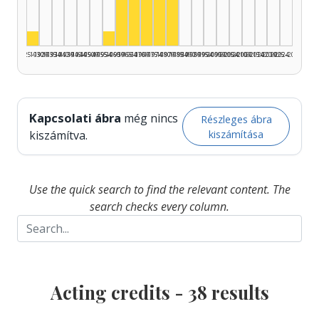
Actor, 1975–1979: 5
Actor, 1980–1984: 5
Actor, 1925–1929: 1
Actor, 1955–1959: 1
1925–1929
1930–1934
1935–1939
1940–1944
1945–1949
1950–1954
1955–1959
1960–1964
1965–1969
1970–1974
1975–1979
1980–1984
1985–1989
1990–1994
1995–1999
2000–2004
2005–2009
2010–2014
2015–2019
2020–2024
2025–2026
Kapcsolati ábra
még nincs
Részleges ábra
kiszámítása
kiszámítva.
Use the quick search to find the relevant content. The
search checks every column.
Acting credits -
38
results