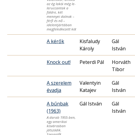
az ég lakói még le-
leruccantak a
földre, két
mennyei dalnok –
férfi és nő –
idelentjártában
megfeledkezett köt
A kérők
Kisfaludy
Gál
Károly
István
Knock out!
Peterdi Pál
Horváth
A szerelem
Valentyin
Gál
évadja
Katajev
István
A bűnbak
Gál István
Gál
(1963)
István
A darab 1955-ben,
egy amerikai
kisvárosban
játszódik.
Szereplőt