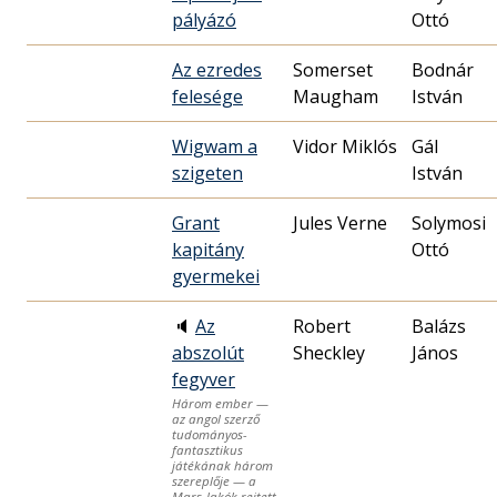
pályázó
Ottó
Az ezredes
Somerset
Bodnár
felesége
Maugham
István
Wigwam a
Vidor Miklós
Gál
szigeten
István
Grant
Jules Verne
Solymosi
kapitány
Ottó
gyermekei
🔈
Az
Robert
Balázs
abszolút
Sheckley
János
fegyver
Három ember —
az angol szerző
tudományos-
fantasztikus
játékának három
szereplője — a
Mars-lakók rejtett