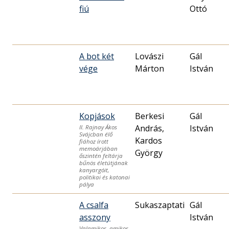
fiú
Ottó
A bot két
Lovászi
Gál
vége
Márton
István
Kopjások
Berkesi
Gál
András,
István
II. Rajnay Ákos
Svájcban élő
Kardos
fiához írott
memoárjában
György
őszintén feltárja
bűnös életútjának
kanyargóit,
politikai és katonai
pálya
A csalfa
Sukaszaptati
Gál
asszony
István
Valamikor, amikor