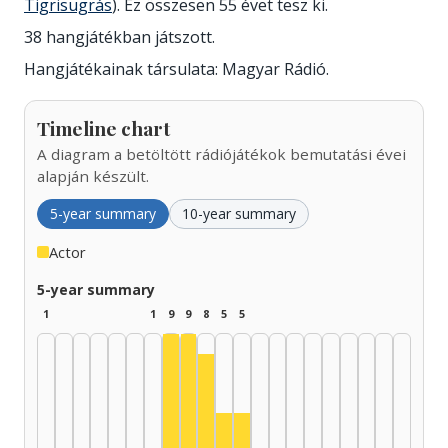
Tigrisugrás
). Ez összesen 55 évet tesz ki.
38 hangjátékban játszott.
Hangjátékainak társulata: Magyar Rádió.
Timeline chart
A diagram a betöltött rádiójátékok bemutatási évei
alapján készült.
5-year summary
10-year summary
Actor
5-year summary
1
1
9
9
8
5
5
Actor, 1960–1964: 9
Actor, 1965–1969: 9
Actor, 1970–1974: 8