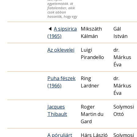
egyetemisták. öt
fiatalember, akik
csak abban
hasonlók, hogy egy
🔈
A sipsirica
Mikszáth
Gál
(1965)
Kálmán
István
Az oklevelei
Luigi
dr.
Pirandello
Márkus
Éva
Puha fészek
Ring
dr.
(1966)
Lardner
Márkus
Éva
Jacques
Roger
Solymosi
Thibault
Martin du
Ottó
Gard
A póruljárt
Hárs László
Solymosi