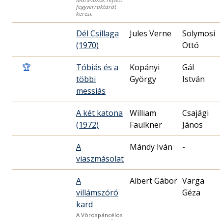
fegyverraktárát
keresi.
Dél Csillaga
Jules Verne
Solymosi
(1970)
Ottó
🏆
Tóbiás és a
Kopányi
Gál
többi
György
István
messiás
A két katona
William
Csajági
(1972)
Faulkner
János
A
Mándy Iván
-
viaszmásolat
A
Albert Gábor
Varga
villámszóró
Géza
kard
A Vöröspáncélos