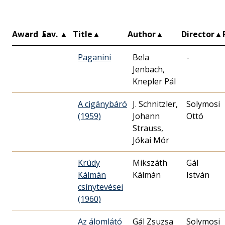
Award
▲
Fav.
▲
Title
▲
Author
▲
Director
▲
Paganini
Bela
-
Jenbach,
Knepler Pál
A cigánybáró
J. Schnitzler,
Solymosi
(1959)
Johann
Ottó
Strauss,
Jókai Mór
Krúdy
Mikszáth
Gál
Kálmán
Kálmán
István
csínytevései
(1960)
Az álomlátó
Gál Zsuzsa
Solymosi