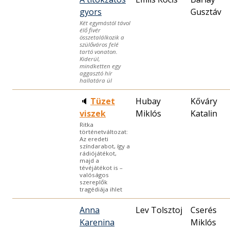
gyors
Gusztáv
Két egymástól távol
élő fivér
összetalálkozik a
szülőváros felé
tartó vonaton.
Kiderül,
mindketten egy
aggasztó hír
hallatára ül
🔈
Tüzet
Hubay
Kőváry
viszek
Miklós
Katalin
Ritka
történetváltozat:
Az eredeti
színdarabot, így a
rádiójátékot,
majd a
tévéjátékot is –
valóságos
szereplők
tragédiája ihlet
Anna
Lev Tolsztoj
Cserés
Karenina
Miklós