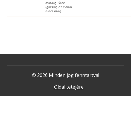
mindig. Örök
igazság, az írónál
nincs mag
© 2026 Minden jog fenntartva!
Oldal tetejére