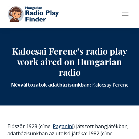
To navigation
To contents
Menu
Kalocsai Ferenc’s radio play
work aired on Hungarian
radio
Névváltozatok adatbázisunkban:
Kalocsay Ferenc
Először 1928 (címe:
Paganini
) játszott hangjátékban;
adatbázisunkban az utolsó játéka: 1982 (címe: