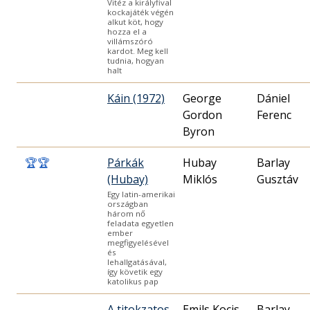
Vitéz a királyfival
kockajáték végén
alkut köt, hogy
hozza el a
villámszóró
kardot. Meg kell
tudnia, hogyan
halt
Káin (1972)
George
Dániel
Gordon
Ferenc
Byron
🏆
🏆
Párkák
Hubay
Barlay
(Hubay)
Miklós
Gusztáv
Egy latin-amerikai
országban
három nő
feladata egyetlen
ember
megfigyelésével
és
lehallgatásával,
így követik egy
katolikus pap
A titokzatos
Emils Kocis
Barlay