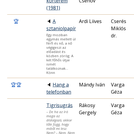
kórterem
Csehov
(1981)
🏆
🔈
A
Ardi Liives
Cserés
sztaniolpapír
Miklós
dr.
Egy moziban
egymás mellett ül
férfi és nő, a nő
végigeszi az
előadást és
közben zörög. A
két főhős útjai
ismét
találkoznak…
Könn
🏆
🏆
🔈
Hang a
Mándy Iván
Varga
telefonban
Géza
Tigrisugrás
Rákosy
Varga
Gergely
Géza
– De ha az író
maga az
átdolgozó, akkor
tőle függ, hogy
miből mi lesz.
Nem? – Nem. Nem