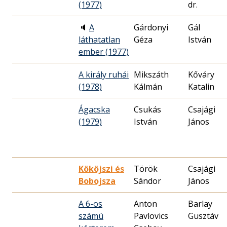
(1977)
dr.
🔈
A
Gárdonyi
Gál
láthatatlan
Géza
István
ember (1977)
A király ruhái
Mikszáth
Kőváry
(1978)
Kálmán
Katalin
Ágacska
Csukás
Csajági
(1979)
István
János
Kököjszi és
Török
Csajági
Bobojsza
Sándor
János
A 6-os
Anton
Barlay
számú
Pavlovics
Gusztáv