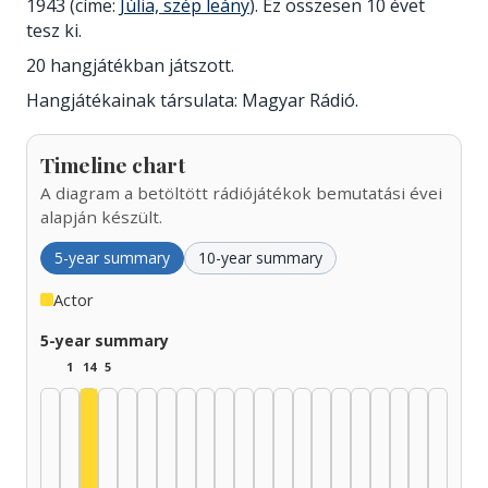
1943 (címe:
Júlia, szép leány
). Ez összesen 10 évet
tesz ki.
20 hangjátékban játszott.
Hangjátékainak társulata: Magyar Rádió.
Timeline chart
A diagram a betöltött rádiójátékok bemutatási évei
alapján készült.
5-year summary
10-year summary
Actor
5-year summary
1
14
5