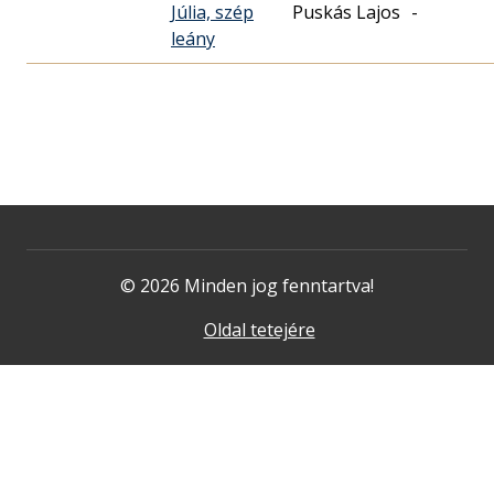
Júlia, szép
Puskás Lajos
-
leány
© 2026 Minden jog fenntartva!
Oldal tetejére