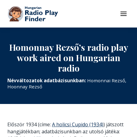
To navigation
To contents
Menu
Homonnay Rezső’s radio play
work aired on Hungarian
radio
Névváltozatok adatbázisunkban:
Homonnai Rezső,
Hoonnay Rezső
Először 1934 (címe:
A holicsi Cupido (1934)
) játszott
hangjátékban; adatbázisunkban az utolsó játéka: