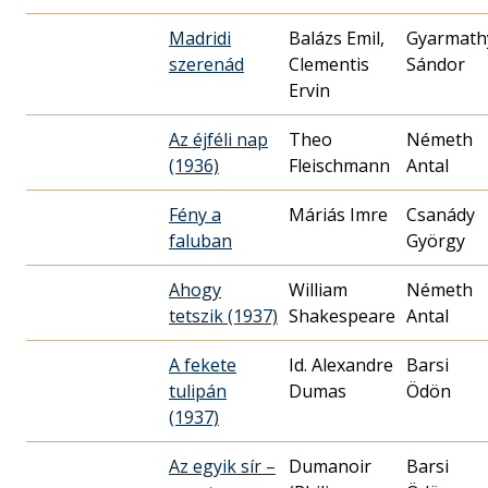
Madridi
Balázs Emil,
Gyarmath
szerenád
Clementis
Sándor
Ervin
Az éjféli nap
Theo
Németh
(1936)
Fleischmann
Antal
Fény a
Máriás Imre
Csanády
faluban
György
Ahogy
William
Németh
tetszik (1937)
Shakespeare
Antal
A fekete
Id. Alexandre
Barsi
tulipán
Dumas
Ödön
(1937)
Az egyik sír –
Dumanoir
Barsi