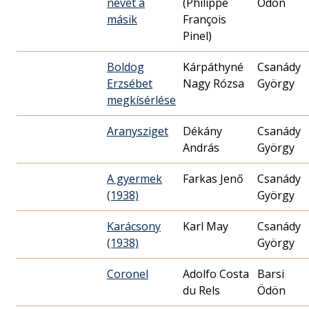
nevet a
(Philippe
Ödön
másik
François
Pinel)
Boldog
Kárpáthyné
Csanády
Erzsébet
Nagy Rózsa
György
megkísérlése
Aranysziget
Dékány
Csanády
András
György
A gyermek
Farkas Jenő
Csanády
(1938)
György
Karácsony
Karl May
Csanády
(1938)
György
Coronel
Adolfo Costa
Barsi
du Rels
Ödön