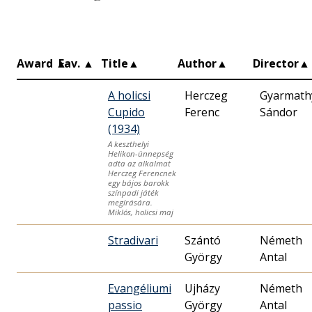
Award
▲
Fav.
▲
Title
▲
Author
▲
Director
▲
A holicsi
Herczeg
Gyarmath
Cupido
Ferenc
Sándor
(1934)
A keszthelyi
Helikon-ünnepség
adta az alkalmat
Herczeg Ferencnek
egy bájos barokk
színpadi játék
megírására.
Miklós, holicsi maj
Stradivari
Szántó
Németh
György
Antal
Evangéliumi
Ujházy
Németh
passio
György
Antal