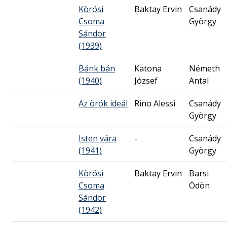
Körösi
Baktay Ervin
Csanády
Csoma
György
Sándor
(1939)
Bánk bán
Katona
Németh
(1940)
József
Antal
Az örök ideál
Rino Alessi
Csanády
György
Isten vára
-
Csanády
(1941)
György
Körösi
Baktay Ervin
Barsi
Csoma
Ödön
Sándor
(1942)