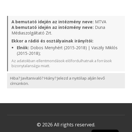
A bemutató idején az intézmény neve:
MTVA
A bemutató idején az intézmény neve:
Duna
Médiaszolgáltató Zrt.
Ekkor a rádió és osztályainak irányítói:
Elnök:
Dobos Menyhért (2015-2018) | Vaszily Miklós
(2015-2018);
Az adatokban ellentmondások előfordulhatnak a források
bizonytalansága miatt.
Hiba? Javítanivaló? Hiány? Jelezd a nyitólap alján levő
címünkön.
© 2026 All rights reserved.