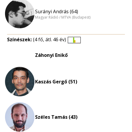
Surányi András (64)
Magyar Rádió / MTVA (Budapest)
Színészek:
(4 fő, átl. 46 év)
Életkori
eloszlás
Záhonyi Enikő
nagyítása
Kaszás Gergő (51)
Széles Tamás (43)