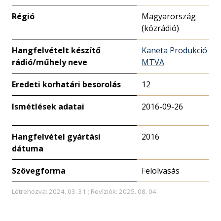
Régió
Magyarország
(közrádió)
Hangfelvételt készítő
Kaneta Produkció
rádió/műhely neve
MTVA
Eredeti korhatári besorolás
12
Ismétlések adatai
2016-09-26
Hangfelvétel gyártási
2016
dátuma
Szövegforma
Felolvasás
Létrehozva: 2024. 03. 31.; Revíziók: 2025. 08. 04.