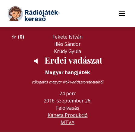
Tovább a navigációhoz
Tovább a tartalomhoz
Menü
0
Fekete István
Illés Sándor
Krúdy Gyula
Erdei vadászat
🔈
Magyar hangjáték
Válogatás magyar írók vadásztörténeteiből
24 perc
2016. szeptember 26.
Felolvasás
Kaneta Produkció
MTVA