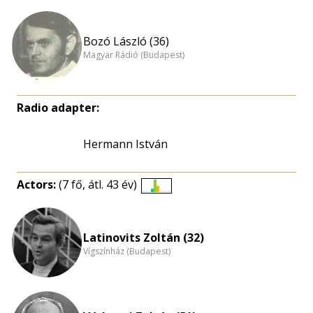
Bozó László (36)
Magyar Rádió (Budapest)
Radio adapter:
Hermann István
Actors:
(7 fő, átl. 43 év)
Életkori
eloszlás
nagyítása
Latinovits Zoltán (32)
Vígszínház (Budapest)