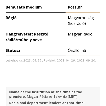
Bemutató médium
Kossuth
Régió
Magyarország
(közrádió)
Hangfelvételt készítő
Magyar Rádió
rádió/műhely neve
Státusz
Önálló mű
Létrehozva: 2023. 04. 29.; Revíziók: 2023. 04. 29.; 2023. 09. 20.
Name of the institution at the time of the
premiere:
Magyar Rádió és Televízió (MRT)
Radio and department leaders at that time: