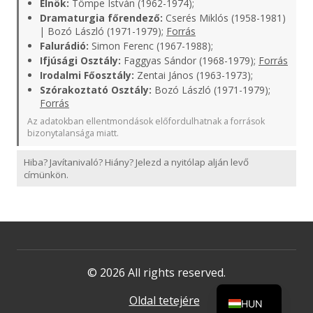
Elnök:
Tömpe István (1962-1974);
Dramaturgia főrendező:
Cserés Miklós (1958-1981)
| Bozó László (1971-1979);
Forrás
Falurádió:
Simon Ferenc (1967-1988);
Ifjúsági Osztály:
Faggyas Sándor (1968-1979);
Forrás
Irodalmi Főosztály:
Zentai János (1963-1973);
Szórakoztató Osztály:
Bozó László (1971-1979);
Forrás
Az adatokban ellentmondások előfordulhatnak a források
bizonytalansága miatt.
Hiba? Javítanivaló? Hiány? Jelezd a nyitólap alján levő
címünkön.
© 2026 All rights reserved.
Oldal tetejére
HUN