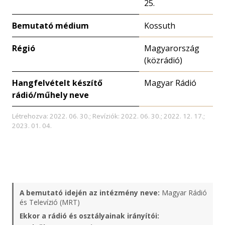
25.
Bemutató médium
Kossuth
Régió
Magyarország
(közrádió)
Hangfelvételt készítő
Magyar Rádió
rádió/műhely neve
Létrehozva: 2022. 06. 30.; Revíziók: 2022. 06. 30.; 2022. 12. 17.;
2023. 01. 04.
A bemutató idején az intézmény neve:
Magyar Rádió
és Televízió (MRT)
Ekkor a rádió és osztályainak irányítói: