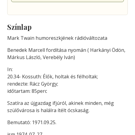
Színlap
Mark Twain humoreszkjének rádióváltozata
Benedek Marcell fordítása nyomán ( Harkányi Ödön,
Márkus László, Verebély Iván)
In:
20.34- Kossuth: Élők, holtak és félholtak;
rendezte: Rácz György;
időtartam: 85perc
Szatíra az újgazdag ifjúról, akinek minden, még
szülővárosa is halálra ítélt ócskaság.
Bemutató: 1971.09.25.
ism 1974. 07. 27.