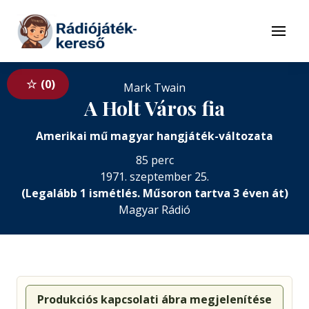
Tovább a navigációhoz
Tovább a tartalomhoz
Menü
0
Mark Twain
A Holt Város fia
Amerikai mű magyar hangjáték-változata
85 perc
1971. szeptember 25.
(Legalább 1 ismétlés. Műsoron tartva 3 éven át)
Magyar Rádió
Produkciós kapcsolati ábra megjelenítése