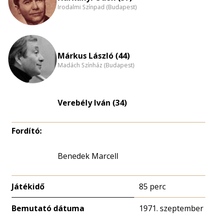
Irodalmi Színpad (Budapest)
Márkus László (44)
Madách Színház (Budapest)
Verebély Iván (34)
Fordító:
Benedek Marcell
Játékidő
85 perc
Bemutató dátuma
1971. szeptember