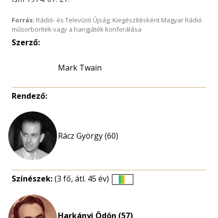
Forrás:
Rádió- és Televízió Újság; Kiegészítésként Magyar Rádió
műsorboríték vagy a hangjáték konferálása
Szerző:
Mark Twain
Rendező:
Rácz György (60)
Színészek:
(3 fő, átl. 45 év)
Életkori
eloszlás
nagyítása
Harkányi Ödön (57)