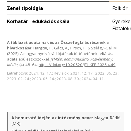
Zenei tipológia
Folklór
Korhatár - edukációs skála
Gyerekek
Fiatalok
A táblázat adatainak és az Összefoglalás résznek a
hivatkozása:
Hargitai, H., Gács, A., Hirsch, T., & Szilágyi-Gál, M.
(2025). A magyar nyelvű rádiójátékok történetének feltárása
adatalapú eszközökkel.
Jel-Kép: Kommunikáció, Közvélemény,
Média
, (4), 48–64.
https://doi.org/10.20520/JEL-KEP.2025.4.49
Létrehozva: 2021. 12. 17.; Revíziók: 2021. 12. 17.; 2022. 06. 23.;
2023. 02. 24.; 2023. 05. 24.; 2023. 08. 30.; 2024. 04. 11.
A bemutató idején az intézmény neve:
Magyar Rádió
(MR)