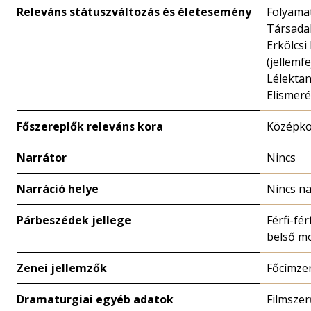
Releváns státuszváltozás és életesemény
Folyamat
Társadal
Erkölcsi
(jellemfe
Lélekta
Elismeré
Főszereplők releváns kora
Középko
Narrátor
Nincs
Narráció helye
Nincs na
Párbeszédek jellege
Férfi-férf
belső m
Zenei jellemzők
Főcímze
Dramaturgiai egyéb adatok
Filmszer