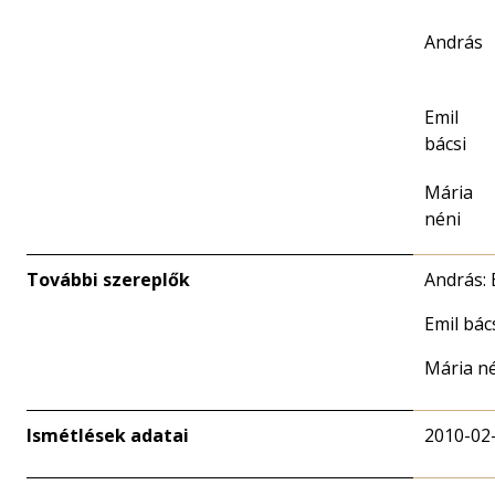
András
Emil
bácsi
Mária
néni
További szereplők
András: 
Emil bác
Mária né
Ismétlések adatai
2010-02