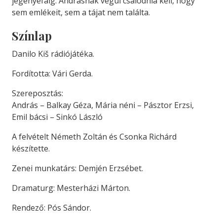
jegenyefáig. Andrásnak végül csalódnia kell, hogy
sem emlékeit, sem a tájat nem találta.
Színlap
Danilo Kiš rádiójátéka.
Fordította: Vári Gerda.
Szereposztás:
András – Balkay Géza, Mária néni – Pásztor Erzsi,
Emil bácsi – Sinkó László
A felvételt Németh Zoltán és Csonka Richárd
készítette.
Zenei munkatárs: Demjén Erzsébet.
Dramaturg: Mesterházi Márton.
Rendező: Pós Sándor.