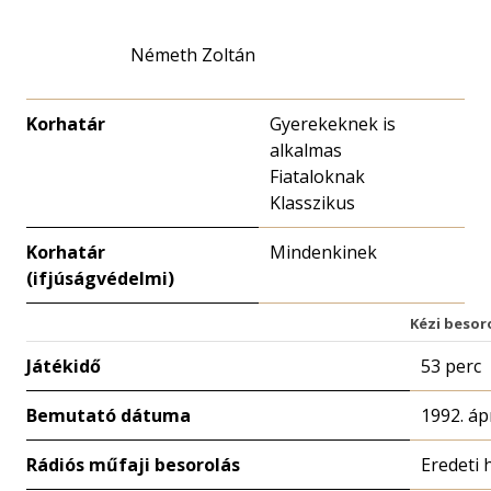
Németh Zoltán
Korhatár
Gyerekeknek is
alkalmas
Fiataloknak
Klasszikus
Korhatár
Mindenkinek
(ifjúságvédelmi)
Kézi besor
Játékidő
53 perc
Bemutató dátuma
1992. ápr
Rádiós műfaji besorolás
Eredeti 