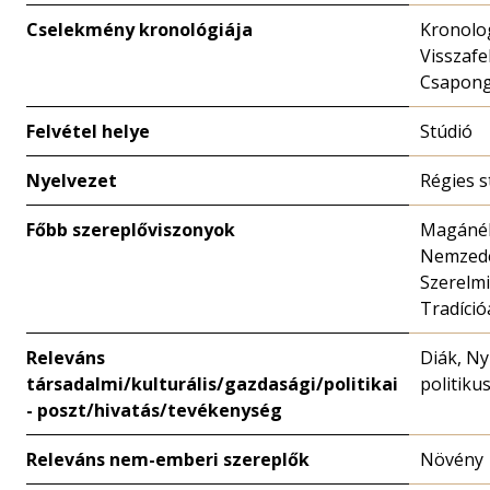
Cselekmény kronológiája
Kronolo
Visszafe
Csapon
Felvétel helye
Stúdió
Nyelvezet
Régies s
Főbb szereplőviszonyok
Magánéle
Nemzedék
Szerelmi
Tradíció
Releváns
Diák, Ny
társadalmi/kulturális/gazdasági/politikai
politiku
- poszt/hivatás/tevékenység
Releváns nem-emberi szereplők
Növény