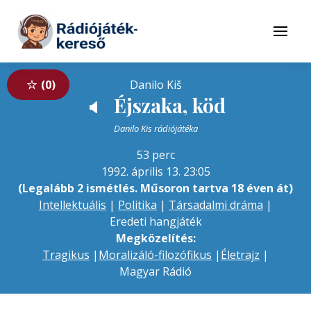
Tovább a navigációhoz
Tovább a tartalomhoz
Menü
0
Danilo Kiš
Éjszaka, köd
🔈
Danilo Kis rádiójátéka
53 perc
1992. április 13. 23:05
(Legalább 2 ismétlés. Műsoron tartva 18 éven át)
Intellektuális
|
Politika
|
Társadalmi dráma
|
Eredeti hangjáték
Megközelítés:
Tragikus
|
Moralizáló-filozófikus
|
Életrajz
|
Magyar Rádió