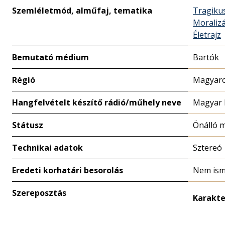
Szemléletmód, alműfaj, tematika
Tragiku
Moralizá
Életrajz
Bemutató médium
Bartók
Régió
Magyaro
Hangfelvételt készítő rádió/műhely neve
Magyar 
Státusz
Önálló 
Technikai adatok
Sztereó
Eredeti korhatári besorolás
Nem ism
Szereposztás
Karakte