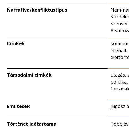
Narratíva/konfliktustípus
Nem-narr
Küzdelem
Szenved
Átváltoz
Címkék
kommuni
ellenáll
élettört
Társadalmi címkék
utazás, 
politika,
forradal
Említések
Jugoszlá
Történet időtartama
Több év