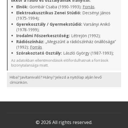
Ekkor a rádió és osztályainak irányítói:
Elnök:
Gombár Csaba (1990-1993);
Forrás
Elektroakusztikus Zenei Stúdió:
Decsényi János
(1975-1994);
Gyerekosztály / Gyermekstúdió:
Varsányi Anikó
(1978-1999);
Irodalmi Főszerkesztőség:
Létrejön (1992);
Rádiószínház:
„Megszűnt a rádiószínház önállósága”
(1992);
Forrás
Szórakoztató Osztály:
László György (1987-1993);
Az adatokban ellentmondások előfordulhatnak a források
bizonytalansága miatt.
Hiba? Javítanivaló? Hiány? Jelezd a nyitólap alján levő
címünkön.
© 2026 All rights reserved.