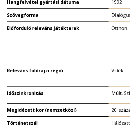
Hangfelvétel gyártási dátuma
1992
Szövegforma
DIalógu
Előforduló releváns játékterek
Otthon
Releváns földrajzi régió
Vidék
Időszinkronitás
Múlt, Sz
Megidézett kor (nemzetközi)
20. száz
Történetszál
Hálózat