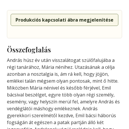
Produkciós kapcsolati ábra megjelenítése
Összefoglalás
András húsz év után visszalátogat szülőfalujába a
régi tanárához, Mária nénihez. Utazásának a célja
azonban a nosztalgia is, ám rá kell, hogy jöjjön,
emlékei talán mégsem olyan pontosak, mint ő hitte.
Miközben Mária nénivel és később férjével, Emil
bácsival beszélget, egyre több olyan régi személy,
esemény, vagy helyszín merül fel, amelyre András és
vendéglátói máshogy emlékeznek. András
gyerekkori szerelmétől kezdve, Emil bácsi háborús
fogságán át egészen a patak partján álló két