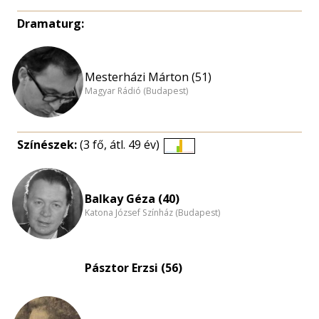
Dramaturg:
Mesterházi Márton (51)
Magyar Rádió (Budapest)
Színészek:
(3 fő, átl. 49 év)
Életkori
eloszlás
nagyítása
Balkay Géza (40)
Katona József Színház (Budapest)
Pásztor Erzsi (56)