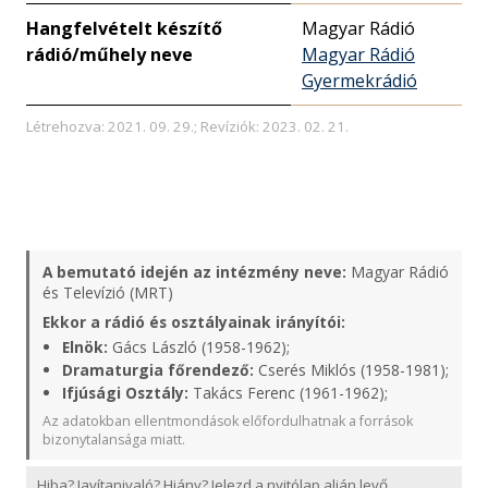
Hangfelvételt készítő
Magyar Rádió
rádió/műhely neve
Magyar Rádió
Gyermekrádió
Létrehozva: 2021. 09. 29.; Revíziók: 2023. 02. 21.
A bemutató idején az intézmény neve:
Magyar Rádió
és Televízió (MRT)
Ekkor a rádió és osztályainak irányítói:
Elnök:
Gács László (1958-1962);
Dramaturgia főrendező:
Cserés Miklós (1958-1981);
Ifjúsági Osztály:
Takács Ferenc (1961-1962);
Az adatokban ellentmondások előfordulhatnak a források
bizonytalansága miatt.
Hiba? Javítanivaló? Hiány? Jelezd a nyitólap alján levő