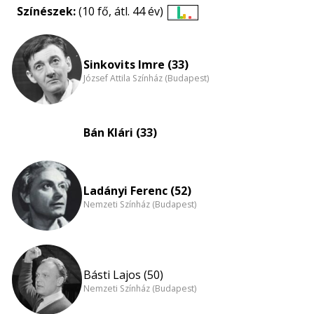
Színészek:
(10 fő, átl. 44 év)
Életkori
eloszlás
nagyítása
Sinkovits Imre (33)
József Attila Színház (Budapest)
Bán Klári (33)
Ladányi Ferenc (52)
Nemzeti Színház (Budapest)
Básti Lajos (50)
Nemzeti Színház (Budapest)