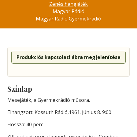
Zenés hangjáték
Magyar Rádió
Magyar Rádió Gyermekrádió
Produkciós kapcsolati ábra megjelenítése
Színlap
Mesejáték, a Gyermekrádió műsora.
Elhangzott: Kossuth Rádió,1961. június 8. 9:00
Hossza: 40 perc
XIII. századi orosz legenda nyomán írta: Gombos