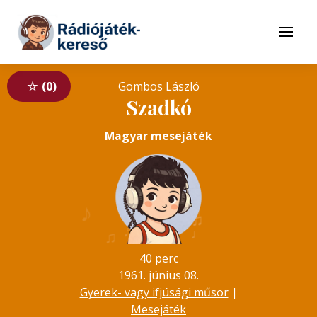
Tovább a navigációhoz
Tovább a tartalomhoz
Menü
0
Gombos László
Szadkó
Magyar mesejáték
♪
♪
♫
♬
♬
♪
♩
♫
40 perc
1961. június 08.
Gyerek- vagy ifjúsági műsor
|
Mesejáték