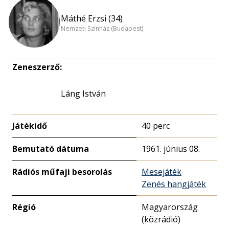
Máthé Erzsi (34)
Nemzeti Színház (Budapest)
Zeneszerző:
Láng István
Játékidő
40 perc
Bemutató dátuma
1961. június 08.
Rádiós műfaji besorolás
Mesejáték
Zenés hangjáték
Régió
Magyarország
(közrádió)