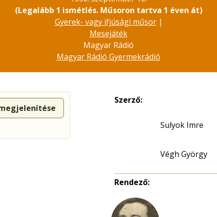
(Legalább 1 ismétlés. Műsoron tartva 1 éven át)
Gyerek- vagy ifjúsági műsor
|
Mesejáték
Magyar Rádió
Magyar Rádió Gyermekrádió
Szerző:
 megjelenítése
Sulyok Imre
Végh György
Rendező: