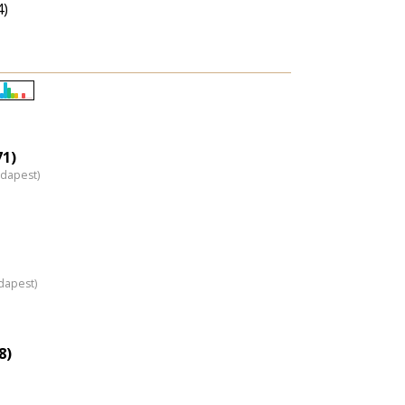
4)
Életkori
eloszlás
nagyítása
71)
udapest)
dapest)
8)