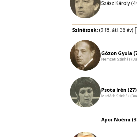
Szász Károly (4
Színészek:
(9 fő, átl. 36 év)
Gózon Gyula (
Nemzeti Színház (B
Psota Irén (27)
Madách Színház (Bu
Apor Noémi (3