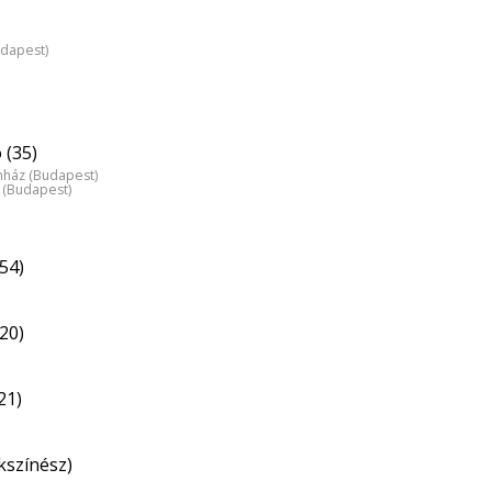
udapest)
 (35)
nház (Budapest)
z (Budapest)
54)
20)
21)
kszínész)