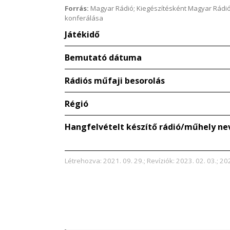
Forrás:
Magyar Rádió; Kiegészítésként Magyar Rádió
konferálása
Játékidő
Bemutató dátuma
Rádiós műfaji besorolás
Régió
Hangfelvételt készítő rádió/műhely ne
Létrehozva: 2021. 09. 29.; Revíziók: 2023. 02. 03.; 20