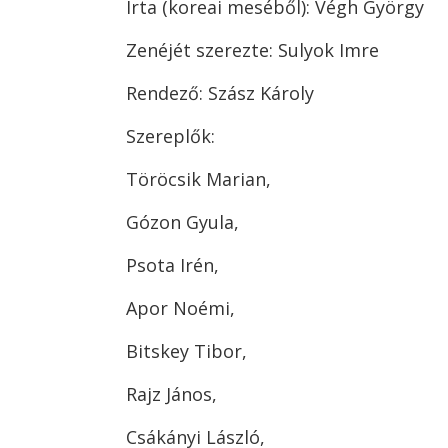
Írta (koreai meséből): Végh György
Zenéjét szerezte: Sulyok Imre
Rendező: Szász Károly
Szereplők:
Töröcsik Marian,
Gózon Gyula,
Psota Irén,
Apor Noémi,
Bitskey Tibor,
Rajz János,
Csákányi László,