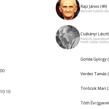
Rajz János (49)
Nemzeti Színház (B
Csákányi László
Fővárosi Operettszí
Petőfi / Jókai Színhá
Gonda György (
:00
Verdes Tamás (
Törőcsik Mari (
10:10
Tóth Évi (gyere