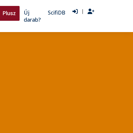
|
Új
ScifiDB
Plusz
darab?