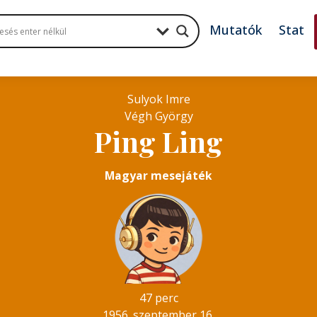
Mutatók
Stat
Sulyok Imre
Végh György
Ping Ling
Magyar mesejáték
47 perc
1956. szeptember 16.