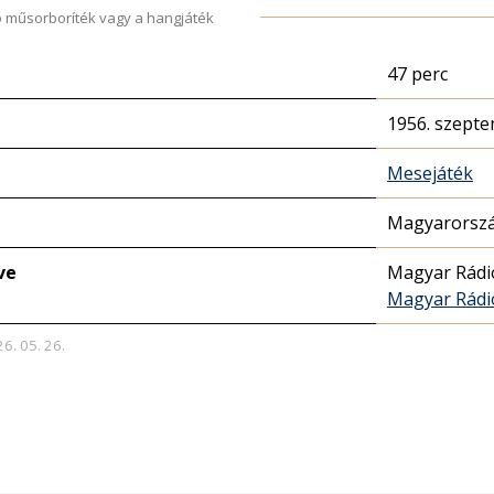
 műsorboríték vagy a hangjáték
47 perc
1956. szepte
Mesejáték
Magyarorszá
ve
Magyar Rádi
Magyar Rádi
26. 05. 26.