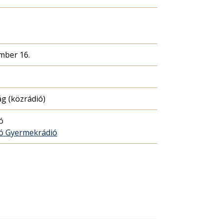
mber 16.
g (közrádió)
ó
ó Gyermekrádió