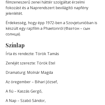
filmzeneszerű zenei háttér szolgáltat érzelmi
fokozást és a Naprendszert bevilágító napfény
jelenlétét.
Érdekesség, hogy épp 1972-ben a Szovjetunióban is
készült egy rajzfilm a Phaetonról (Фаэтон – сын
солнца).
Színlap
Írta és rendezte: Török Tamás
Zenéjét szerezte: Török Etel
Dramaturg: Molnár Magda
Az öregember – Bihari József,
A fiú – Kaszás Gergő,
A Nap – Szabó Sándor,