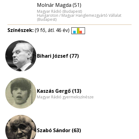
Molnár Magda (51)
Magyar Rádió (Budapest)
Hungaroton / Magyar Hanglemezgyártó Vállalat
(Budapest)
Színészek:
(9 fő, átl. 46 év)
Életkori
eloszlás
nagyítása
Bihari József (77)
Kaszás Gergő (13)
Magyar Rádió gyermekszínésze
Szabó Sándor (63)