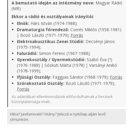
A bemutató idején az intézmény neve:
Magyar Rádió
(MR)
Ekkor a rádió és osztályainak irányítói:
Elnök:
Hárs István (1974-1988);
Dramaturgia főrendező:
Cserés Miklós (1958-1981)
| Bozó László (1971-1979);
Forrás
Elektroakusztikus Zenei Stúdió:
Decsényi János
(1975-1994);
Falurádió:
Simon Ferenc (1967-1988);
Gyerekosztály / Gyermekstúdió:
Szabó Éva (?)
(1976-1988) | Sóskuti Márta (1978) | Varsányi Anikó
(1978-1999);
Ifjúsági Osztály:
Faggyas Sándor (1968-1979);
Forrás
Szórakoztató Osztály:
Bozó László (1971-1979);
Forrás
Az adatokban ellentmondások előfordulhatnak a források
bizonytalansága miatt.
Hiba? Javítanivaló? Hiány? Jelezd a nyitólap alján levő
címünkön.