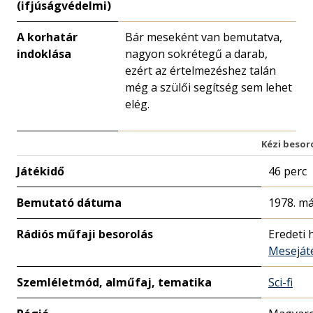
(ifjúságvédelmi)
A korhatár
Bár meseként van bemutatva,
indoklása
nagyon sokrétegű a darab,
ezért az értelmezéshez talán
még a szülői segítség sem lehet
elég.
Kézi besor
Játékidő
46 perc
Bemutató dátuma
1978. má
Rádiós műfaji besorolás
Eredeti 
Meseját
Szemléletmód, alműfaj, tematika
Sci-fi