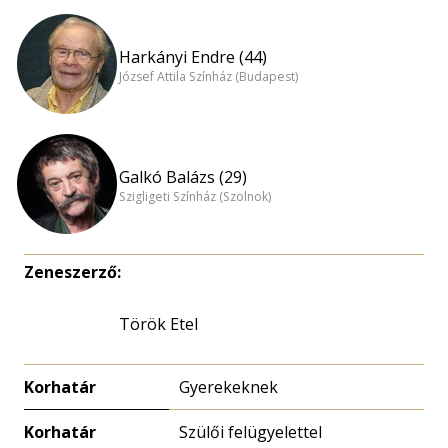
Harkányi Endre (44)
József Attila Színház (Budapest)
Galkó Balázs (29)
Szigligeti Színház (Szolnok)
Zeneszerző:
Török Etel
Korhatár
Gyerekeknek
Korhatár
Szülői felügyelettel