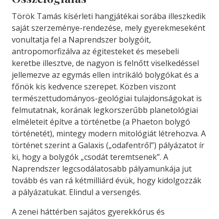
Török Tamás kísérleti hangjátékai sorába illeszkedik
saját szerzeménye-rendezése, mely gyerekmeseként
vonultatja fel a Naprendszer bolygóit,
antropomorfizálva az égitesteket és mesebeli
keretbe illesztve, de nagyon is felnőtt viselkedéssel
jellemezve az egymás ellen intrikáló bolygókat és a
főnök kis kedvence szerepet. Közben viszont
természettudományos-geológiai tulajdonságokat is
felmutatnak, korának legkorszerűbb planetológiai
elméleteit építve a történetbe (a Phaeton bolygó
történetét), mintegy modern mitológiát létrehozva. A
történet szerint a Galaxis („odafentről”) pályázatot ír
ki, hogy a bolygók „csodát teremtsenek”. A
Naprendszer legcsodálatosabb pályamunkája jut
tovább és van rá kétmilliárd évük, hogy kidolgozzák
a pályázatukat. Elindul a versengés.
A zenei háttérben sajátos gyerekkórus és