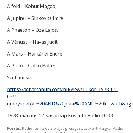
A föld – Kohut Magda,
A Jupiter – Sinkovits Imre,
A Phaeton – Őze Lajos,
A Vénusz – Havas Judit,
A Mars – Harkányi Endre,
A Plútó – Galkó Balázs
Sci-fi mese
https://adt.arcanum.com/hu/view/Tukor_1978_01-
03/?
query=petőfi%20AND%20jókai%20AND%20kossuth&pg=
1978. március 12. vasárnap Kossuth Rádió 10:03
Forrás:
Rádió- és Televízió Újság; Kiegészítésként Magyar Rádió