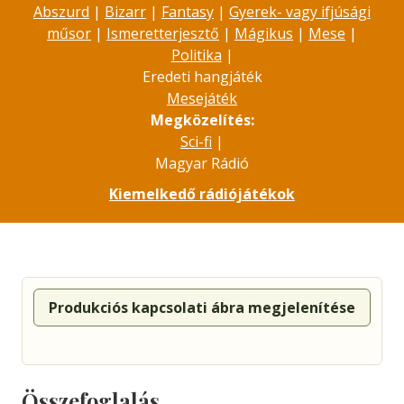
Abszurd
|
Bizarr
|
Fantasy
|
Gyerek- vagy ifjúsági
műsor
|
Ismeretterjesztő
|
Mágikus
|
Mese
|
Politika
|
Eredeti hangjáték
Mesejáték
Megközelítés:
Sci-fi
|
Magyar Rádió
Kiemelkedő rádiójátékok
Produkciós kapcsolati ábra megjelenítése
Összefoglalás