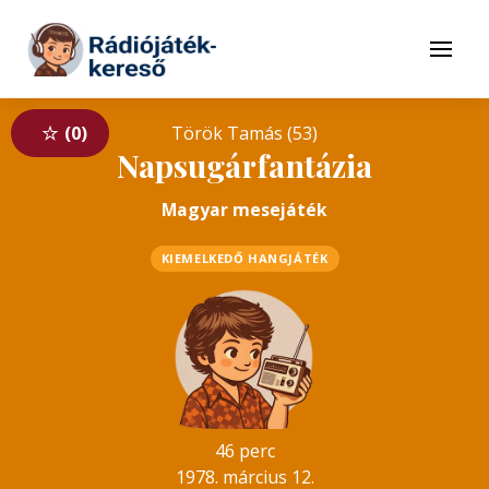
Tovább a navigációhoz
Tovább a tartalomhoz
Menü
0
Török Tamás (53)
Napsugárfantázia
Magyar mesejáték
KIEMELKEDŐ HANGJÁTÉK
46 perc
1978. március 12.