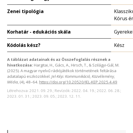
Zenei tipológia
Klasszik
Kórus é
Korhatár - edukációs skála
Gyereke
Kódolás kész?
Kész
A táblázat adatainak és az Összefoglalás résznek a
hivatkozása:
Hargitai, H., Gács, A., Hirsch, T., & Szilágyi-Gál, M.
(2025). A magyar nyelvű rádiójátékok történetének feltárása
adatalapú eszközökkel.
Jel-Kép: Kommunikáció, Közvélemény,
Média
, (4), 48–64.
https://doi.org/10.20520/JEL-KEP.2025.4.49
Létrehozva: 2021. 09. 29.; Revíziók: 2022. 04. 19.; 2022. 06. 28.;
2023. 01. 31.; 2023. 09. 05.; 2023. 12. 11.