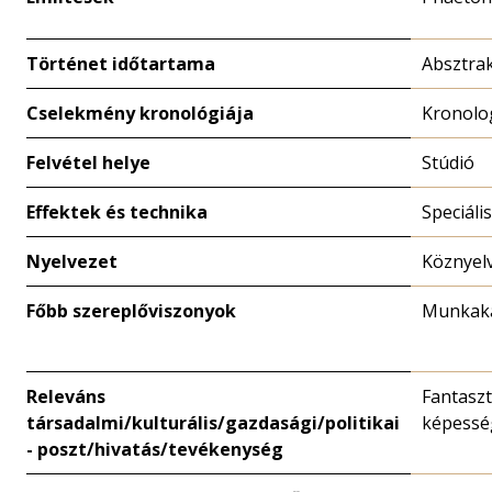
Történet időtartama
Absztrak
Cselekmény kronológiája
Kronolo
Felvétel helye
Stúdió
Effektek és technika
Speciáli
Nyelvezet
Köznyel
Főbb szereplőviszonyok
Munkaka
Releváns
Fantaszt
társadalmi/kulturális/gazdasági/politikai
képessé
- poszt/hivatás/tevékenység