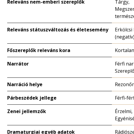
Releváns nem-emberi szereplők
Tárgy,
Megszem
természe
Releváns státuszváltozás és életesemény
Erkölcsi
(negatív
Főszereplők releváns kora
Kortala
Narrátor
Férfi nar
Szerepl
Narráció helye
Rezonőr
Párbeszédek jellege
Férfi-férf
Zenei jellemzők
Érzelmi,
Egyénis
Dramaturgiai egyéb adatok
Rádiósz