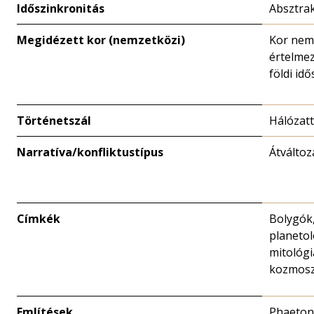
Időszinkronitás
Absztra
Megidézett kor (nemzetközi)
Kor nem
értelme
földi id
Történetszál
Hálózat
Narratíva/konfliktustípus
Átváltoz
Címkék
Bolygók
planetol
mitológia
kozmos
Említések
Phaeton