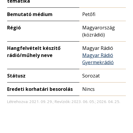
tematika
Bemutató médium
Petőfi
Régió
Magyarország
(közrádió)
Hangfelvételt készítő
Magyar Rádió
rádió/műhely neve
Magyar Rádió
Gyermekrádió
Státusz
Sorozat
Eredeti korhatári besorolás
Nincs
Létrehozva: 2021. 09. 29.; Revíziók: 2023. 06. 05.; 2026. 04. 25.