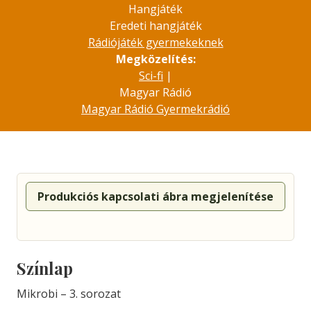
Hangjáték
Eredeti hangjáték
Rádiójáték gyermekeknek
Megközelítés:
Sci-fi
|
Magyar Rádió
Magyar Rádió Gyermekrádió
Produkciós kapcsolati ábra megjelenítése
Színlap
Mikrobi – 3. sorozat