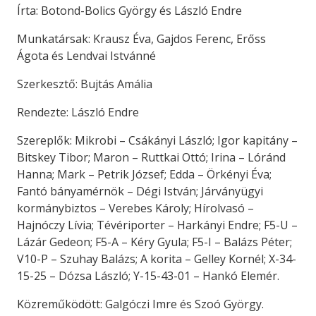
Írta: Botond-Bolics György és László Endre
Munkatársak: Krausz Éva, Gajdos Ferenc, Erőss
Ágota és Lendvai Istvánné
Szerkesztő: Bujtás Amália
Rendezte: László Endre
Szereplők: Mikrobi – Csákányi László; Igor kapitány –
Bitskey Tibor; Maron – Ruttkai Ottó; Irina – Lóránd
Hanna; Mark – Petrik József; Edda – Örkényi Éva;
Fantó bányamérnök – Dégi István; Járványügyi
kormánybiztos – Verebes Károly; Hírolvasó –
Hajnóczy Lívia; Tévériporter – Harkányi Endre; F5-U –
Lázár Gedeon; F5-A – Kéry Gyula; F5-I – Balázs Péter;
V10-P – Szuhay Balázs; A korita – Gelley Kornél; X-34-
15-25 – Dózsa László; Y-15-43-01 – Hankó Elemér.
Közreműködött: Galgóczi Imre és Szoó György.