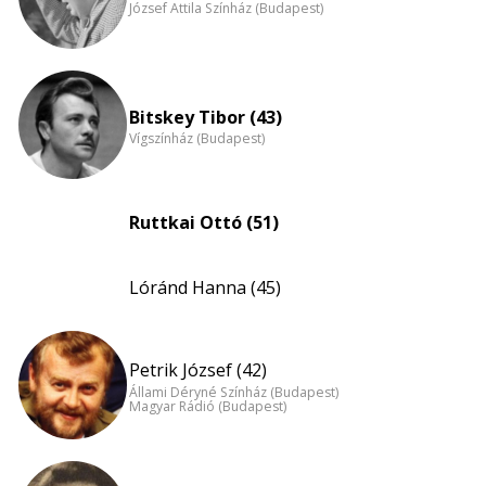
József Attila Színház (Budapest)
Bitskey Tibor (43)
Vígszínház (Budapest)
Ruttkai Ottó (51)
Lóránd Hanna (45)
Petrik József (42)
Állami Déryné Színház (Budapest)
Magyar Rádió (Budapest)