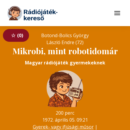
Tovább a navigációhoz
Tovább a tartalomhoz
Menü
0
Botond-Bolics György
László Endre (72)
Mikrobi, mint robotidomár
Magyar rádiójáték gyermekeknek
200 perc
1972. április 05. 09:21
Gyerek- vagy ifjúsági műsor
|