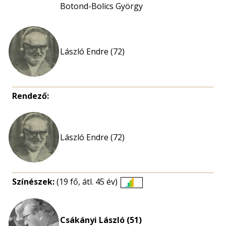
Botond-Bolics György
László Endre (72)
Rendező:
László Endre (72)
Színészek:
(19 fő, átl. 45 év)
Életkori
eloszlás
nagyítása
Csákányi László (51)