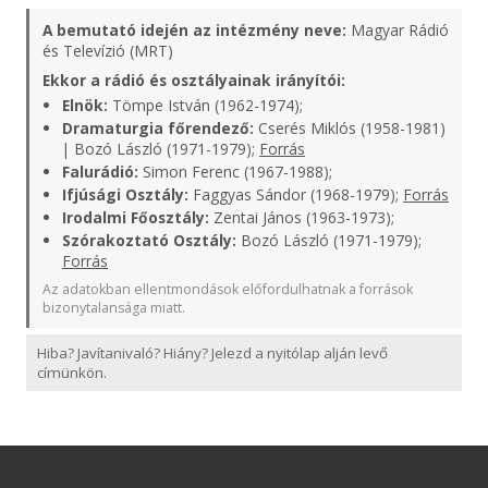
A bemutató idején az intézmény neve:
Magyar Rádió
és Televízió (MRT)
Ekkor a rádió és osztályainak irányítói:
Elnök:
Tömpe István (1962-1974);
Dramaturgia főrendező:
Cserés Miklós (1958-1981)
| Bozó László (1971-1979);
Forrás
Falurádió:
Simon Ferenc (1967-1988);
Ifjúsági Osztály:
Faggyas Sándor (1968-1979);
Forrás
Irodalmi Főosztály:
Zentai János (1963-1973);
Szórakoztató Osztály:
Bozó László (1971-1979);
Forrás
Az adatokban ellentmondások előfordulhatnak a források
bizonytalansága miatt.
Hiba? Javítanivaló? Hiány? Jelezd a nyitólap alján levő
címünkön.