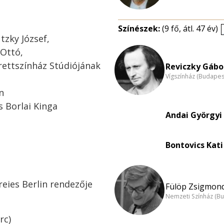
Színészek:
(9 fő, átl. 47 év)
tzky József,
 Ottó,
erettszínház Stúdiójának
Reviczky Gábor
Vígszínház (Budapes
n
s Borlai Kinga
Andai Györgyi 
Bontovics Kati
eies Berlin rendezője
Fülöp Zsigmond
Nemzeti Színház (B
rc)