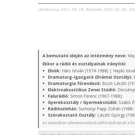
Létrehozva: 2021. 09. 28.; Revíziók: 2023. 03. 06.; 202
A bemutató idején az intézmény neve:
Mag
Ekkor a rádió és osztályainak irányítói:
Elnök:
Hárs István (1974-1988) | Hajdú Istvá
Dramaturg-igazgató (Drámai Osztály):
B
Dramaturgia főrendező:
Bozó László (19
Elektroakusztikus Zenei Stúdió:
Decsényi
Falurádió:
Simon Ferenc (1967-1988);
Gyerekosztály / Gyermekstúdió:
Szabó Év
Rádiószínház:
Sumonyi Papp Zoltán (1988-
Szórakoztató Osztály:
László György (198
Az adatokban ellentmondások előfordulhatnak a for