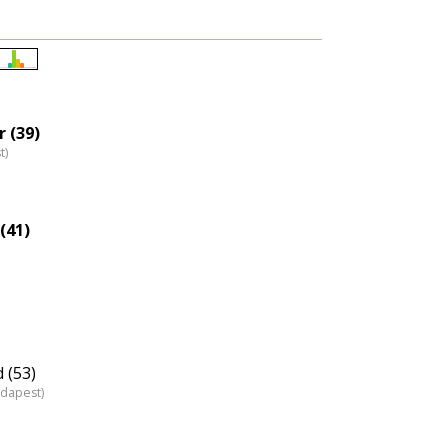
Életkori
eloszlás
nagyítása
 (39)
t)
(41)
 (53)
udapest)