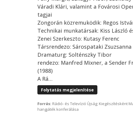
Váradi Klári, valamint a Fovárosi Op
tagjai
Zongorán közremuködik: Regos Istvá
Technikai munkatársak: Kiss László é
Zenei Szerkeszto: Kutasy Ferenc
Társrendezo: Sárospataki Zsuzsanna
Dramaturg: Solténszky Tibor
rendezo: Manfred Mixner, a Sender Fr
(1988)
A Rá…
Folytatás megjelenítése
Forrás:
Rádió- és Televízió Újság; Kiegészítésként 
hangjáték konferálása