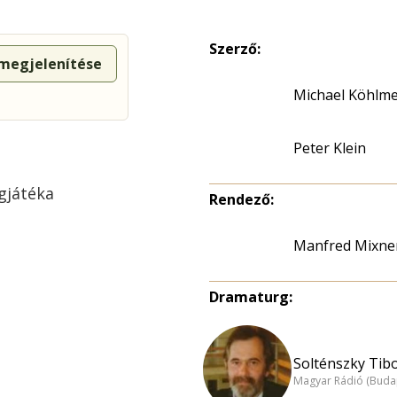
Szerző:
 megjelenítése
Michael Köhlme
Peter Klein
gjátéka
Rendező:
Manfred Mixne
Dramaturg:
Solténszky Tibo
Magyar Rádió (Buda