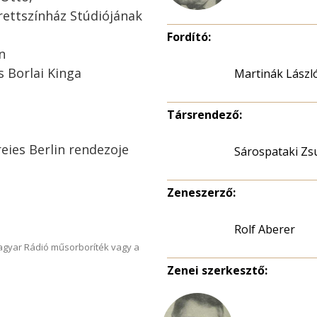
erettszínház Stúdiójának
Fordító:
n
s Borlai Kinga
Martinák Lászl
Társrendező:
eies Berlin rendezoje
Sárospataki Z
Zeneszerző:
Rolf Aberer
Magyar Rádió műsorboríték vagy a
Zenei szerkesztő: