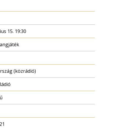
ius 15. 19:30
hangjáték
szág (közrádió)
Rádió
mű
21