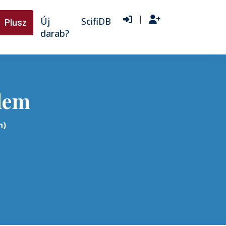
|
Új
ScifiDB
Plusz
darab?
lem
n)