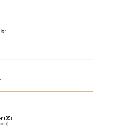
ier
r
r (35)
pest)