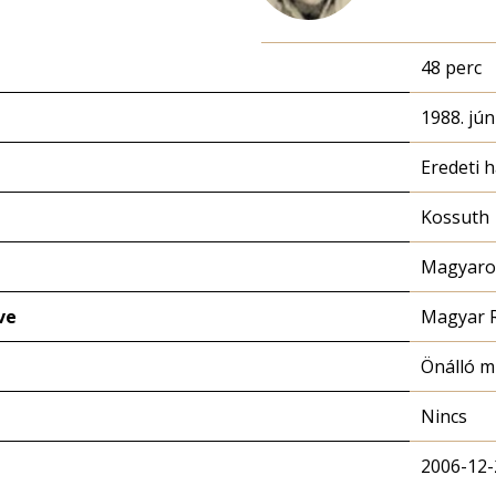
48 perc
1988. jún
Eredeti 
Kossuth
Magyaror
ve
Magyar 
Önálló 
Nincs
2006-12-