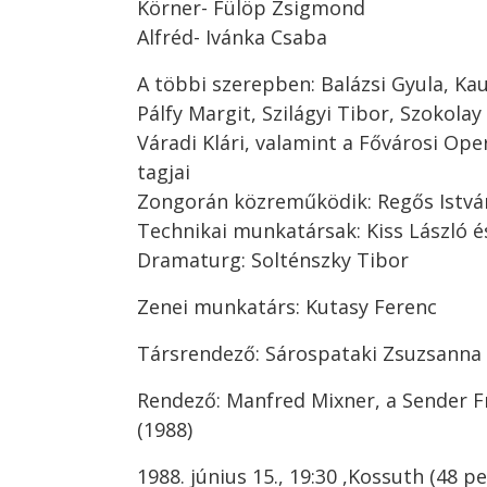
Körner- Fülöp Zsigmond
Alfréd- Ivánka Csaba
A többi szerepben: Balázsi Gyula, Kau
Pálfy Margit, Szilágyi Tibor, Szokolay
Váradi Klári, valamint a Fővárosi Op
tagjai
Zongorán közreműködik: Regős Istvá
Technikai munkatársak: Kiss László é
Dramaturg: Solténszky Tibor
Zenei munkatárs: Kutasy Ferenc
Társrendező: Sárospataki Zsuzsanna
Rendező: Manfred Mixner, a Sender Fr
(1988)
1988. június 15., 19:30 ,Kossuth (48 pe