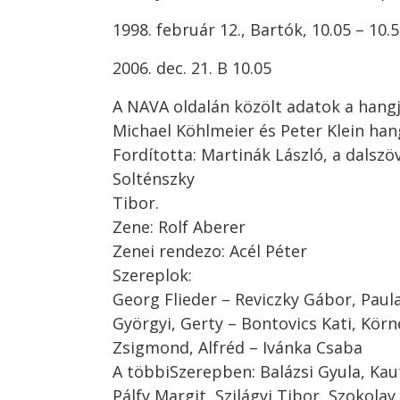
1998. február 12., Bartók, 10.05 – 10.
2006. dec. 21. B 10.05
A NAVA oldalán közölt adatok a hangj
Michael Köhlmeier és Peter Klein han
Fordította: Martinák László, a dalszö
Solténszky
Tibor.
Zene: Rolf Aberer
Zenei rendezo: Acél Péter
Szereplok:
Georg Flieder – Reviczky Gábor, Paul
Györgyi, Gerty – Bontovics Kati, Körn
Zsigmond, Alfréd – Ivánka Csaba
A többiSzerepben: Balázsi Gyula, Kaut
Pálfy Margit, Szilágyi Tibor, Szokolay