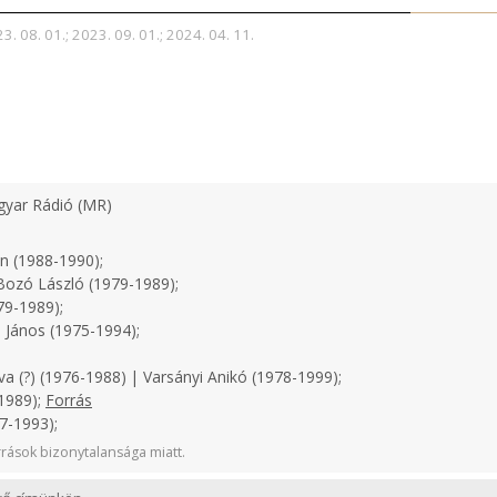
3. 08. 01.; 2023. 09. 01.; 2024. 04. 11.
yar Rádió (MR)
n (1988-1990);
ozó László (1979-1989);
79-1989);
 János (1975-1994);
a (?) (1976-1988) | Varsányi Anikó (1978-1999);
1989);
Forrás
7-1993);
rások bizonytalansága miatt.