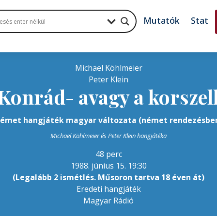
Mutatók
Stat
Michael Köhlmeier
Peter Klein
Konrád- avagy a korszel
émet hangjáték magyar változata (német rendezésbe
Michael Köhlmeier és Peter Klein hangjátéka
48 perc
1988. június 15. 19:30
(Legalább 2 ismétlés. Műsoron tartva 18 éven át)
Eredeti hangjáték
Magyar Rádió