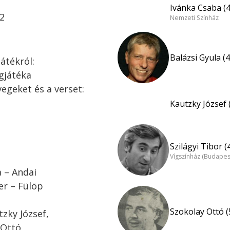
Ivánka Csaba (4
52
Nemzeti Színház
Balázsi Gyula (4
átékról:
gjátéka
vegeket és a verset:
Kautzky József 
Szilágyi Tibor (
Vígszínház (Budapes
a – Andai
er – Fülöp
Szokolay Ottó (
zky József,
 Ottó,