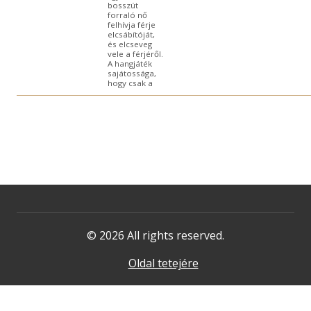
bosszút
forraló nő
felhívja férje
elcsábítóját,
és elcseveg
vele a férjéről.
A hangjáték
sajátossága,
hogy csak a
© 2026 All rights reserved.
Oldal tetejére