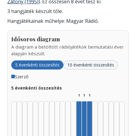
Zátony (1995)
). Ez összesen 8 évet tesz ki.
3 hangjáték készült tőle.
Hangjátékainak műhelye: Magyar Rádió.
Idősoros diagram
A diagram a betöltött rádiójátékok bemutatási évei
alapján készült.
5 évenkénti összesítés
10 évenkénti összesítés
Szerző
5 évenkénti összesítés
1
1
1
Szerző, 1985–1989: 1
Szerző, 1990–1994: 1
Szerző, 1995–1999: 