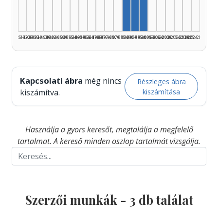
1925–1929
1930–1934
1935–1939
1940–1944
1945–1949
1950–1954
1955–1959
1960–1964
1965–1969
1970–1974
1975–1979
1980–1984
1985–1989
1990–1994
1995–1999
2000–2004
2005–2009
2010–2014
2015–2019
2020–2024
2025–2026
Kapcsolati ábra
még nincs
Részleges ábra
kiszámítása
kiszámítva.
Használja a gyors keresőt, megtalálja a megfelelő
tartalmat. A kereső minden oszlop tartalmát vizsgálja.
Szerzői munkák -
3
db találat