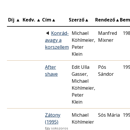
Díj
▲
Kedv.
▲
Cím
▲
Szerző
▲
Rendező
▲
Bem
🔈
Konrád-
Michael
Manfred
19
avagy a
Köhlmeier,
Mixner
korszellem
Peter
Klein
After
Edit Ulla
Pós
19
shave
Gasser,
Sándor
Michael
Köhlmeier,
Peter
Klein
Zátony
Michael
Sós Mária
19
(1995)
Köhlmeier
Egy sokszoros