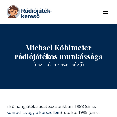
Tovább a navigációhoz
Tovább a tartalomhoz
Menü
Michael Köhlmeier
rádiójátékos munkássága
(
osztrák nemzetiségű
)
Első hangjátéka adatbázisunkban: 1988 (címe:
Konrád- avagy a korszellem
); utolsó: 1995 (címe: