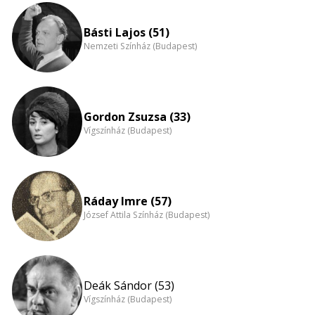
eloszlás
nagyítása
Básti Lajos (51)
Nemzeti Színház (Budapest)
Gordon Zsuzsa (33)
Vígszínház (Budapest)
Ráday Imre (57)
József Attila Színház (Budapest)
Deák Sándor (53)
Vígszínház (Budapest)