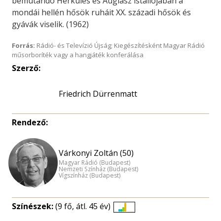
bemutandó Herkules és Augiász istállójában a
mondái hellén hősök ruháit XX. századi hősök és
gyávák viselik. (1962)
Forrás:
Rádió- és Televízió Újság; Kiegészítésként Magyar Rádió
műsorboríték vagy a hangjáték konferálása
Szerző:
Friedrich Dürrenmatt
Rendező:
Várkonyi Zoltán (50)
Magyar Rádió (Budapest)
Nemzeti Színház (Budapest)
Vígszínház (Budapest)
Színészek:
(9 fő, átl. 45 év)
Életkori