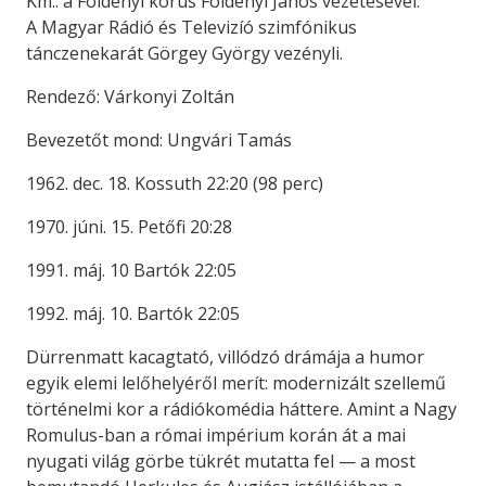
Km.: a Földényi kórus Földényi János vezetésével.
A Magyar Rádió és Televizíó szimfónikus
tánczenekarát Görgey György vezényli.
Rendező: Várkonyi Zoltán
Bevezetőt mond: Ungvári Tamás
1962. dec. 18. Kossuth 22:20 (98 perc)
1970. júni. 15. Petőfi 20:28
1991. máj. 10 Bartók 22:05
1992. máj. 10. Bartók 22:05
Dürrenmatt kacagtató, villódzó drámája a humor
egyik elemi lelőhelyéről merít: modernizált szellemű
történelmi kor a rádiókomédia háttere. Amint a Nagy
Romulus-ban a római impérium korán át a mai
nyugati világ görbe tükrét mutatta fel — a most