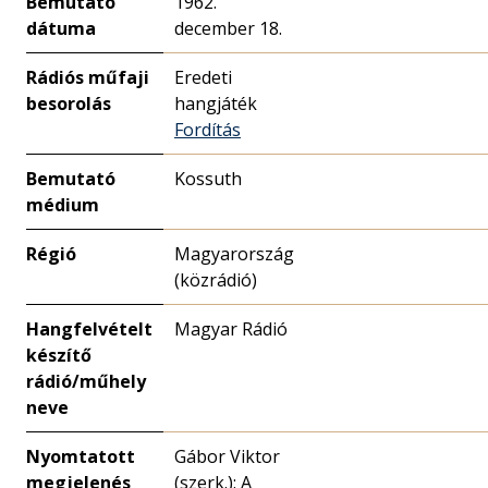
Bemutató
1962.
dátuma
december 18.
Rádiós műfaji
Eredeti
besorolás
hangjáték
Fordítás
Bemutató
Kossuth
médium
Régió
Magyarország
(közrádió)
Hangfelvételt
Magyar Rádió
készítő
rádió/műhely
neve
Nyomtatott
Gábor Viktor
megjelenés
(szerk.): A