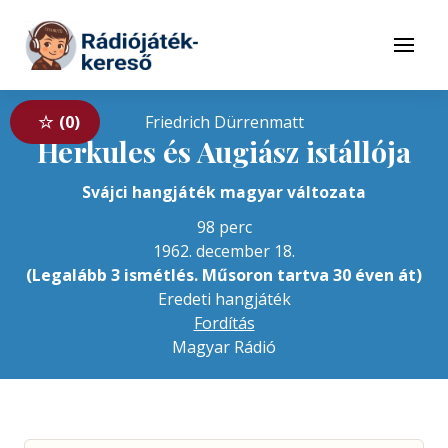
Tovább a navigációhoz
Tovább a tartalomhoz
Menü
0
Friedrich Dürrenmatt
Herkules és Augiász istállója
Svájci hangjáték magyar változata
98 perc
1962. december 18.
(Legalább 3 ismétlés. Műsoron tartva 30 éven át)
Eredeti hangjáték
Fordítás
Magyar Rádió