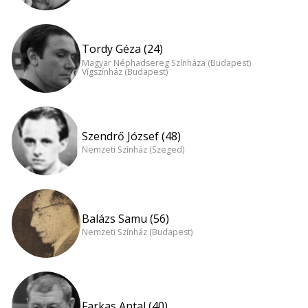
Tordy Géza (24)
Magyar Néphadsereg Színháza (Budapest)
Vígszínház (Budapest)
Szendrő József (48)
Nemzeti Színház (Szeged)
Balázs Samu (56)
Nemzeti Színház (Budapest)
Farkas Antal (40)