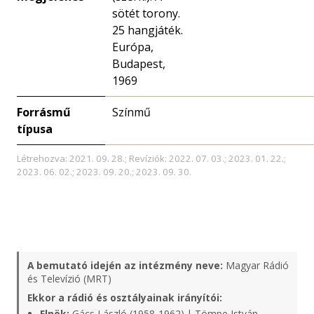
sötét torony.
25 hangjáték.
Európa,
Budapest,
1969
Forrásmű
Színmű
típusa
Létrehozva: 2021. 09. 28.; Revíziók: 2022. 07. 03.; 2023. 01. 22.;
2023. 06. 02.; 2023. 09. 20.; 2023. 09. 30.
A bemutató idején az intézmény neve:
Magyar Rádió
és Televízió (MRT)
Ekkor a rádió és osztályainak irányítói:
Elnök:
Gács László (1958-1962) | Tömpe István