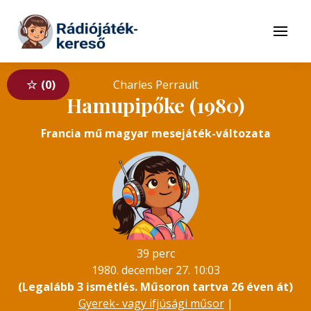
Tovább a navigációhoz
Tovább a tartalomhoz
Menü
0
Charles Perrault
Hamupipőke (1980)
Francia mű magyar mesejáték-változata
39 perc
1980. december 27. 10:03
(Legalább 3 ismétlés. Műsoron tartva 26 éven át)
Gyerek- vagy ifjúsági műsor
|