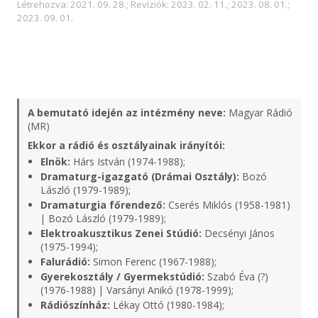
Létrehozva: 2021. 09. 28.; Revíziók: 2023. 02. 11.; 2023. 08. 01.;
2023. 09. 01.
A bemutató idején az intézmény neve:
Magyar Rádió
(MR)
Ekkor a rádió és osztályainak irányítói:
Elnök:
Hárs István (1974-1988);
Dramaturg-igazgató (Drámai Osztály):
Bozó
László (1979-1989);
Dramaturgia főrendező:
Cserés Miklós (1958-1981)
| Bozó László (1979-1989);
Elektroakusztikus Zenei Stúdió:
Decsényi János
(1975-1994);
Falurádió:
Simon Ferenc (1967-1988);
Gyerekosztály / Gyermekstúdió:
Szabó Éva (?)
(1976-1988) | Varsányi Anikó (1978-1999);
Rádiószínház:
Lékay Ottó (1980-1984);