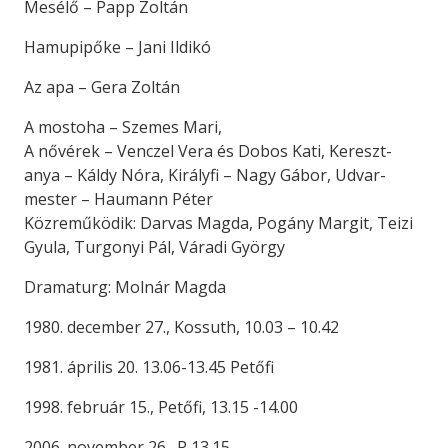
Mesélő – Papp Zoltán
Hamupipőke – Jani Ildikó
Az apa – Gera Zoltán
A mostoha – Szemes Mari,
A nővérek – Venczel Vera és Dobos Kati, Kereszt-
anya – Káldy Nóra, Királyfi – Nagy Gábor, Udvar-
mester – Haumann Péter
Közreműködik: Darvas Magda, Pogány Margit, Teizi
Gyula, Turgonyi Pál, Váradi György
Dramaturg: Molnár Magda
1980. december 27., Kossuth, 10.03 – 10.42
1981. április 20. 13.06-13.45 Petőfi
1998. február 15., Petőfi, 13.15 -14.00
2006. november 26., P 13.15