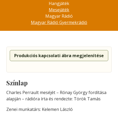
Hangjáték
Mesejáték
Magyar Rádió
Magyar Rádió Gyermekrádió
Produkciós kapcsolati ábra megjelenítése
Színlap
Charles Perrault meséjét – Rónay György fordítása
alapján – rádióra írta és rendezte: Török Tamás
Zenei munkatárs: Kelemen László