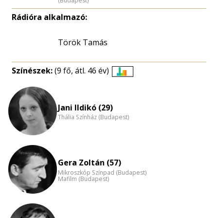
(Budapest)
Rádióra alkalmazó:
Török Tamás
Színészek:
(9 fő, átl. 46 év)
Életkori
eloszlás
nagyítása
Jani Ildikó (29)
Thália Színház (Budapest)
Gera Zoltán (57)
Mikroszkóp Színpad (Budapest)
Mafilm (Budapest)