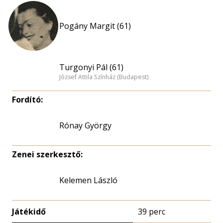
Pogány Margit (61)
Turgonyi Pál (61)
József Attila Színház (Budapest)
Fordító:
Rónay György
Zenei szerkesztő:
Kelemen László
Játékidő
39 perc