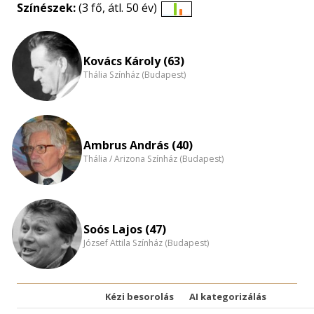
Színészek:
(3 fő, átl. 50 év)
Életkori
eloszlás
nagyítása
Kovács Károly (63)
Thália Színház (Budapest)
Ambrus András (40)
Thália / Arizona Színház (Budapest)
Soós Lajos (47)
József Attila Színház (Budapest)
Kézi besorolás
AI kategorizálás