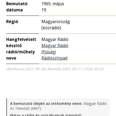
Bemutató
1965. május
dátuma
19.
Régió
Magyarország
(közrádió)
Hangfelvételt
Magyar Rádió
készítő
Magyar Rádió
rádió/műhely
Ifjúsági
neve
Rádiószínpad
Létrehozva: 2021. 09. 28.; Revíziók: 2023. 09. 11.; 2026. 05. 23.
A bemutató idején az intézmény neve:
Magyar Rádió
és Televízió (MRT)
Ekkor a rádió és osztályainak irányítói: