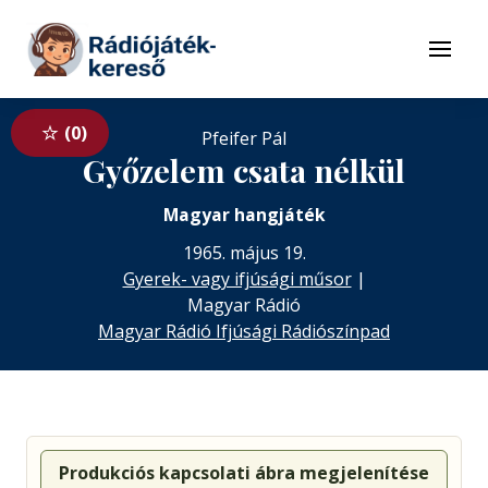
Tovább a navigációhoz
Tovább a tartalomhoz
Menü
0
Pfeifer Pál
Győzelem csata nélkül
Magyar hangjáték
1965. május 19.
Gyerek- vagy ifjúsági műsor
|
Magyar Rádió
Magyar Rádió Ifjúsági Rádiószínpad
Produkciós kapcsolati ábra megjelenítése