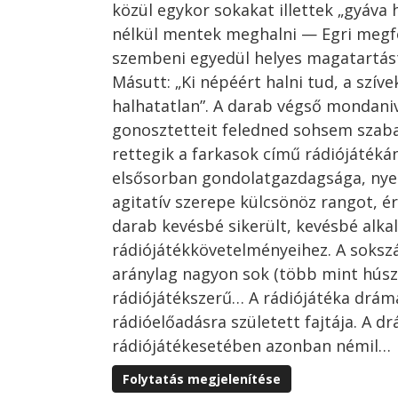
közül egykor sokakat illettek „gyáva ha
nélkül mentek meghalni — Egri megf
szembeni egyedül helyes magatartást:
Másutt: „Ki népéért halni tud, a szív
halhatatlan”. A darab végső mondaniv
gonosztetteit feledned sohsem szabad
rettegik a farkasok című rádiójáték
elsősorban gondolatgazdagsága, nyel
agitatív szerepe külcsönöz rangot, é
darab kevésbé sikerült, kevésbé alka
rádiójátékkövetelményeihez. A soksz
aránylag nagyon sok (több mint húsz
rádiójátékszerű… A rádiójátéka drá
rádióelőadásra született fajtája. A d
rádiójátékesetében azonban némil…
Folytatás megjelenítése