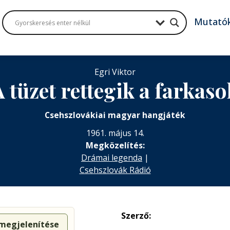
Mutató
Egri Viktor
A tüzet rettegik a farkaso
Csehszlovákiai magyar hangjáték
1961. május 14.
Megközelítés:
Drámai legenda
|
Csehszlovák Rádió
Szerző:
 megjelenítése