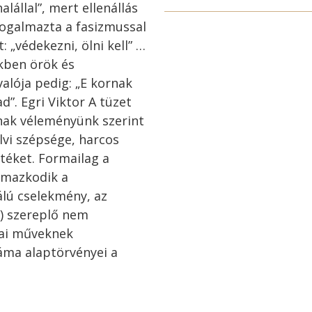
lállal”, mert ellenállás
ogalmazta a fasizmussal
 „védekezni, ölni kell” …
ekben örök és
alója pedig: „E kornak
”. Egri Viktor A tüzet
ának véleményünk szerint
vi szépsége, harcos
rtéket. Formailag a
lmazkodik a
álú cselekmény, az
) szereplő nem
mai műveknek
ráma alaptörvényei a