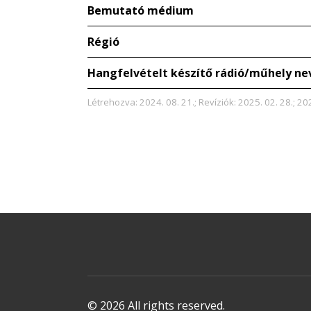
Bemutató médium
Régió
Hangfelvételt készítő rádió/műhely ne
Létrehozva: 2024. 08. 21.; Revíziók: 2025. 02. 28.; 20
© 2026 All rights reserved.