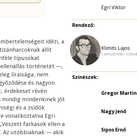
Egri Viktor
Rendező:
embertelenségeit idézi, a
Klimits Lajos
tizánharcoknak állít
Csehszlovák / Szlov
nféle típusokat
ellenállás történetét —,
eleg líraisága, nem
Színészek:
ggyőződése és nagyon
t, érdekeset révén
Gregor Martin
a mindig mindenkinek jót
iségi és a zsidók
Nagy Jenő
e vonatkoztatva Egri
Veszett farkasok ellen a
Sipos Ernő
. Az utóbbiaknak — akik