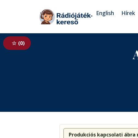
Tovább a navigációhoz
Tovább a tartalomhoz
English
Hírek
0
Produkciós kapcsolati ábra