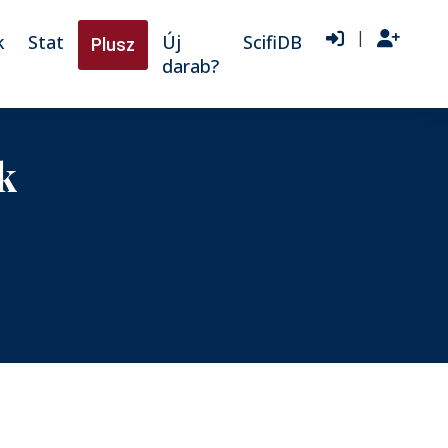
|
k
Stat
Új
ScifiDB
Plusz
darab?
k