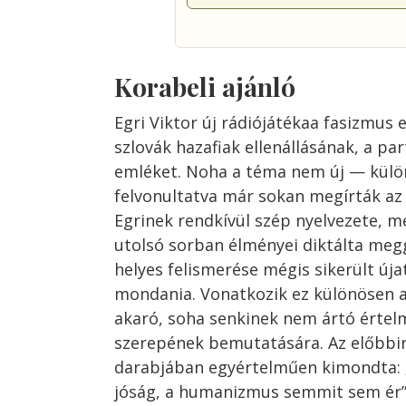
Korabeli ajánló
Egri Viktor új rádiójátékaa fasizmus 
szlovák hazafiak ellenállásának, a par
emléket. Noha a téma nem új — külö
felvonultatva már sokan megírták az 
Egrinek rendkívül szép nyelvezete, m
utolsó sorban élményei diktálta me
helyes felismerése mégis sikerült úja
mondania. Vonatkozik ez különösen 
akaró, soha senkinek nem ártó értelm
szerepének bemutatására. Az előbbir
darabjában egyértelműen kimondta: „
jóság, a humanizmus semmit sem ér”