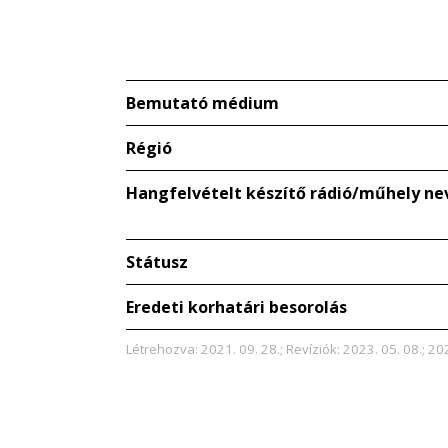
Bemutató médium
Régió
Hangfelvételt készítő rádió/műhely ne
Státusz
Eredeti korhatári besorolás
Létrehozva: 2021. 09. 28.; Revíziók: 2023. 05. 08.; 20