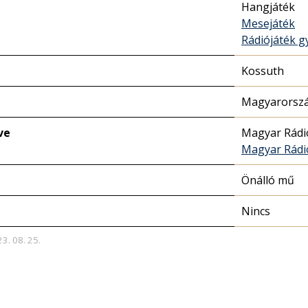
Hangjáték
Mesejáték
Rádiójáték 
Kossuth
Magyarorszá
ve
Magyar Rádi
Magyar Rádi
Önálló mű
Nincs
23. 08. 25.