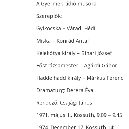
A Gyermekrádió műsora
Szereplők:
Gyíkocska – Váradi Hédi
Miska – Konrád Antal
Kelekótya király – Bihari József
Főstrázsamester – Agárdi Gábor
Haddelhadd király – Márkus Ferenc
Dramaturg: Derera Éva
Rendező: Csajági János
1971. május 1., Kossuth, 9.09 – 9.45
1974. December 17. Kossuth 14:11