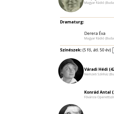
Magyar Rádió (Buda
Dramaturg:
Derera Éva
Magyar Rádió (Buda
Színészek:
(5 fő, átl. 50 év)
Váradi Hédi (4
Nemzeti Színház (B
Konrád Antal (
Fővárosi Operettszí