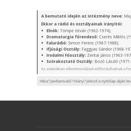
A bemutató idején az intézmény neve:
Mag
Ekkor a rádió és osztályainak irányítói:
Elnök:
Tömpe István (1962-1974);
Dramaturgia főrendező:
Cserés Miklós (1
Falurádió:
Simon Ferenc (1967-1988);
Ifjúsági Osztály:
Faggyas Sándor (1968-19
Irodalmi Főosztály:
Zentai János (1963-197
Szórakoztató Osztály:
Bozó László (1971
Az adatokban ellentmondások előfordulhatnak a for
Hiba? Javítanivaló? Hiány? Jelezd a nyitólap alján l