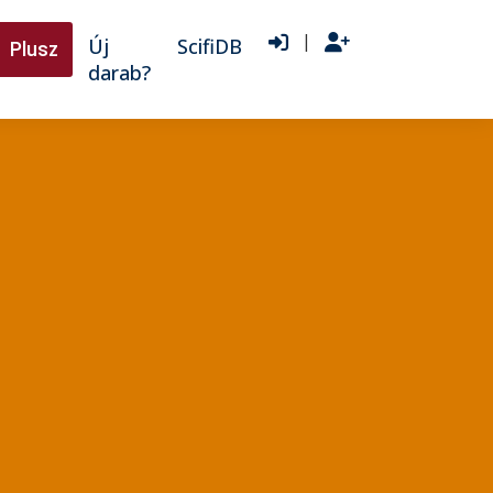
|
Új
ScifiDB
Plusz
darab?