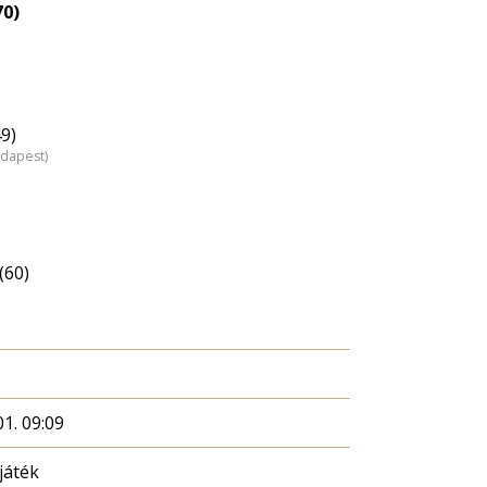
70)
9)
udapest)
(60)
1. 09:09
játék