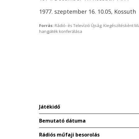
1977. szeptember 16. 10.05, Kossuth
Forrás:
Rádió- és Televízió Újság; Kiegészítésként 
hangjáték konferálása
Játékidő
Bemutató dátuma
Rádiós műfaji besorolás