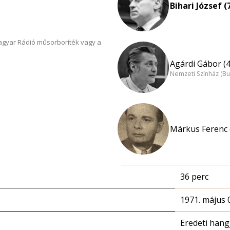
Bihari József (
Magyar Rádió műsorboríték vagy a
Agárdi Gábor (4
Nemzeti Színház (B
Márkus Ferenc 
36 perc
1971. május 0
Eredeti hang