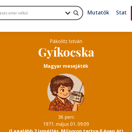
Mutatók
Stat
Pákolitz István
Gyíkocska
Magyar mesejáték
36 perc
1971. május 01. 09:09
(Legalább 2 ismétlés. Műsoron tartva 6 éven át)