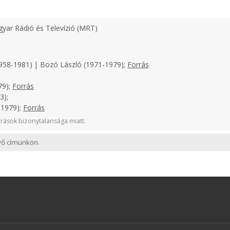
yar Rádió és Televízió (MRT)
958-1981) | Bozó László (1971-1979);
Forrás
79);
Forrás
3);
-1979);
Forrás
rások bizonytalansága miatt.
evő címünkön.