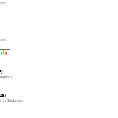
pest)
pest)
Életkori
eloszlás
nagyítása
2)
udapest)
28)
nház (Budapest)