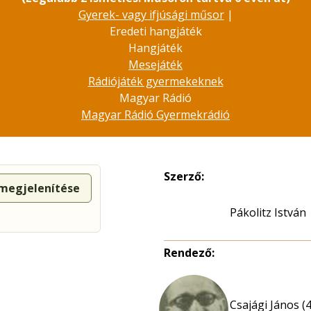
Gyerek- vagy ifjúsági műsor
|
Eredeti hangjáték
Hangjáték
Mesejáték
Rádiójáték gyermekeknek
Magyar Rádió
Magyar Rádió Gyermekrádió
Szerző:
 megjelenítése
Pákolitz István
Rendező:
Csajági János (