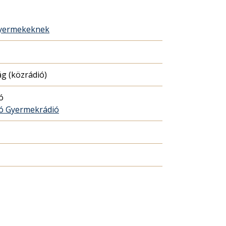
gyermekeknek
g (közrádió)
ó
ó Gyermekrádió