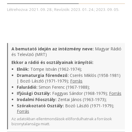
Létrehozva: 2021. 09. 28.; Revíziók: 2023. 01. 24.; 2023. 09. 05.
A bemutató idején az intézmény neve:
Magyar Rádió
és Televízió (MRT)
Ekkor a rádió és osztályainak irányítói:
Elnök:
Tömpe István (1962-1974);
Dramaturgia főrendező:
Cserés Miklós (1958-1981)
| Bozó László (1971-1979);
Forrás
Falurádió:
Simon Ferenc (1967-1988);
Ifjúsági Osztály:
Faggyas Sándor (1968-1979);
Forrás
Irodalmi Főosztály:
Zentai János (1963-1973);
Szórakoztató Osztály:
Bozó László (1971-1979);
Forrás
Az adatokban ellentmondások előfordulhatnak a források
bizonytalansága miatt.