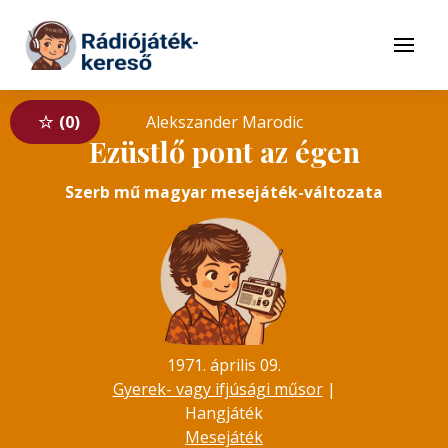
Tovább a navigációhoz
Tovább a tartalomhoz
Menü
0
Alekszander Marodic
Ezüstlő pont az égen
Szerb mű magyar mesejáték-változata
1971. április 09.
Gyerek- vagy ifjúsági műsor
|
Hangjáték
Mesejáték