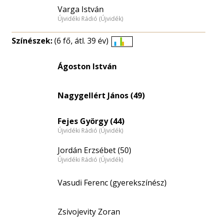
Varga István
Újvidéki Rádió (Újvidék)
Színészek:
(6 fő, átl. 39 év)
Életkori
eloszlás
Ágoston István
nagyítása
Nagygellért János (49)
Fejes György (44)
Újvidéki Rádió (Újvidék)
Jordán Erzsébet (50)
Újvidéki Rádió (Újvidék)
Vasudi Ferenc (gyerekszínész)
Zsivojevity Zoran