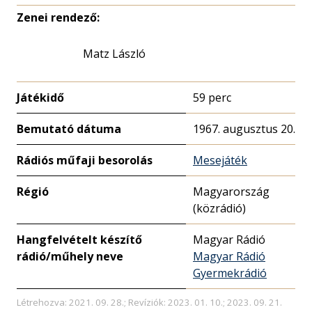
Zenei rendező:
Matz László
Játékidő
59 perc
Bemutató dátuma
1967. augusztus 20.
Rádiós műfaji besorolás
Mesejáték
Régió
Magyarország
(közrádió)
Hangfelvételt készítő
Magyar Rádió
rádió/műhely neve
Magyar Rádió
Gyermekrádió
Létrehozva: 2021. 09. 28.; Revíziók: 2023. 01. 10.; 2023. 09. 21.