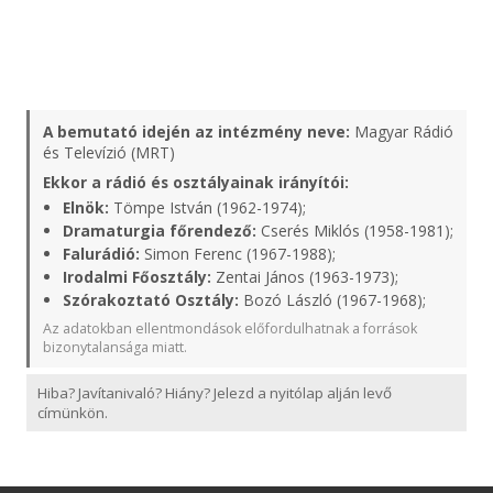
A bemutató idején az intézmény neve:
Magyar Rádió
és Televízió (MRT)
Ekkor a rádió és osztályainak irányítói:
Elnök:
Tömpe István (1962-1974);
Dramaturgia főrendező:
Cserés Miklós (1958-1981);
Falurádió:
Simon Ferenc (1967-1988);
Irodalmi Főosztály:
Zentai János (1963-1973);
Szórakoztató Osztály:
Bozó László (1967-1968);
Az adatokban ellentmondások előfordulhatnak a források
bizonytalansága miatt.
Hiba? Javítanivaló? Hiány? Jelezd a nyitólap alján levő
címünkön.