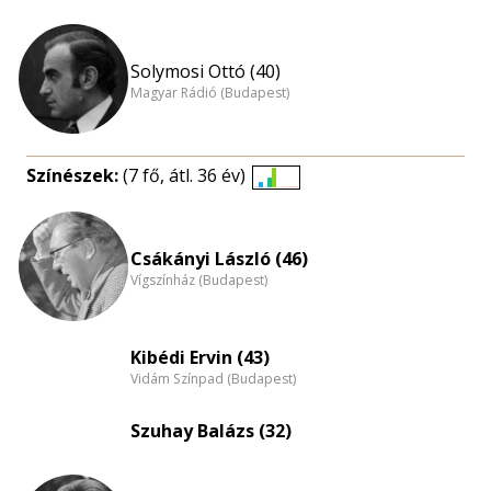
Solymosi Ottó (40)
Magyar Rádió (Budapest)
Színészek:
(7 fő, átl. 36 év)
Életkori
eloszlás
nagyítása
Csákányi László (46)
Vígszínház (Budapest)
Kibédi Ervin (43)
Vidám Színpad (Budapest)
Szuhay Balázs (32)