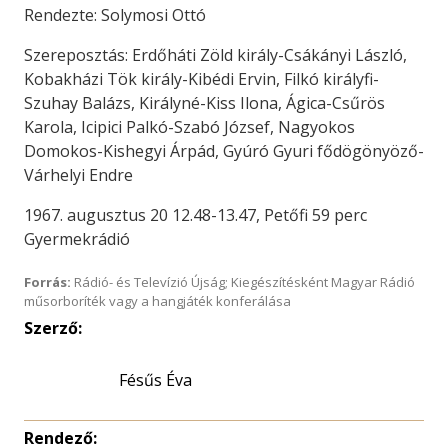
Rendezte: Solymosi Ottó
Szereposztás: Erdőháti Zöld király-Csákányi László,
Kobakházi Tök király-Kibédi Ervin, Filkó királyfi-
Szuhay Balázs, Királyné-Kiss Ilona, Ágica-Csűrös
Karola, Icipici Palkó-Szabó József, Nagyokos
Domokos-Kishegyi Árpád, Gyúró Gyuri fődögönyöző-
Várhelyi Endre
1967. augusztus 20 12.48-13.47, Petőfi 59 perc
Gyermekrádió
Forrás:
Rádió- és Televízió Újság; Kiegészítésként Magyar Rádió
műsorboríték vagy a hangjáték konferálása
Szerző:
Fésűs Éva
Rendező: