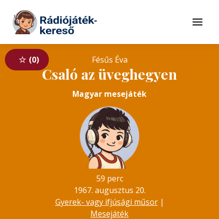
Tovább a navigációhoz
Tovább a tartalomhoz
Menü
0
Fésűs Éva
Csaló az üveghegyen
Magyar mesejáték
59 perc
1967. augusztus 20.
Gyerek- vagy ifjúsági műsor
|
Mesejáték