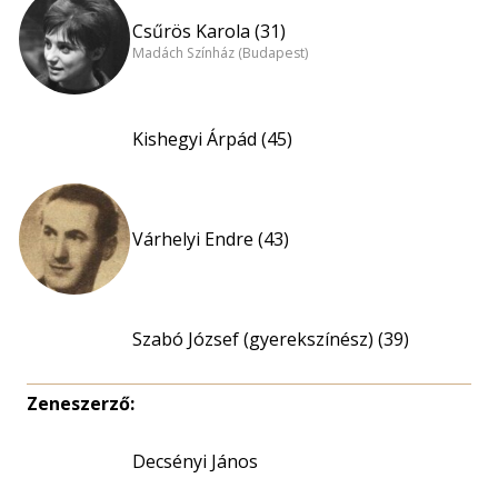
Csűrös Karola (31)
Madách Színház (Budapest)
Kishegyi Árpád (45)
Várhelyi Endre (43)
Szabó József (gyerekszínész) (39)
Zeneszerző:
Decsényi János