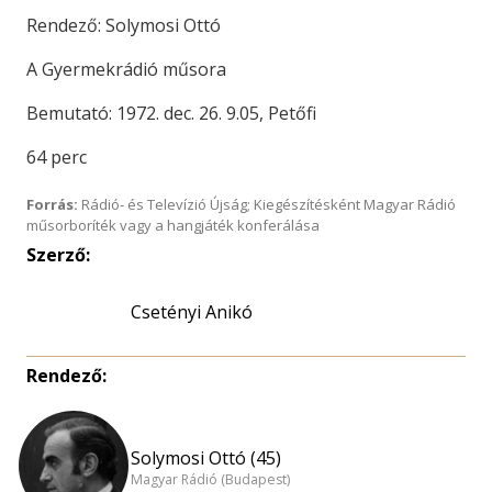
Rendező: Solymosi Ottó
A Gyermekrádió műsora
Bemutató: 1972. dec. 26. 9.05, Petőfi
64 perc
Forrás:
Rádió- és Televízió Újság; Kiegészítésként Magyar Rádió
műsorboríték vagy a hangjáték konferálása
Szerző:
Csetényi Anikó
Rendező:
Solymosi Ottó (45)
Magyar Rádió (Budapest)