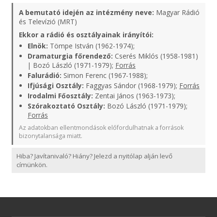
A bemutató idején az intézmény neve:
Magyar Rádió
és Televízió (MRT)
Ekkor a rádió és osztályainak irányítói:
Elnök:
Tömpe István (1962-1974);
Dramaturgia főrendező:
Cserés Miklós (1958-1981)
| Bozó László (1971-1979);
Forrás
Falurádió:
Simon Ferenc (1967-1988);
Ifjúsági Osztály:
Faggyas Sándor (1968-1979);
Forrás
Irodalmi Főosztály:
Zentai János (1963-1973);
Szórakoztató Osztály:
Bozó László (1971-1979);
Forrás
Az adatokban ellentmondások előfordulhatnak a források
bizonytalansága miatt.
Hiba? Javítanivaló? Hiány? Jelezd a nyitólap alján levő
címünkön.