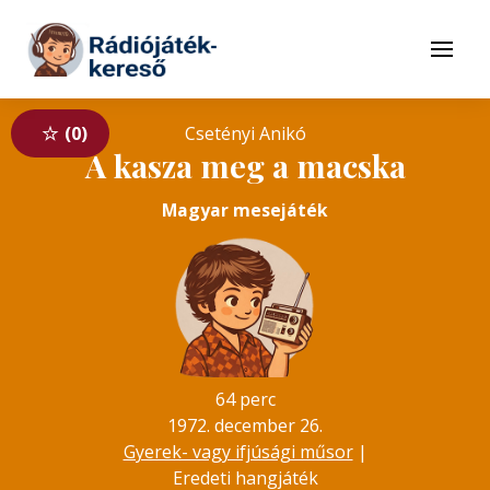
Tovább a navigációhoz
Tovább a tartalomhoz
Menü
0
Csetényi Anikó
A kasza meg a macska
Magyar mesejáték
64 perc
1972. december 26.
Gyerek- vagy ifjúsági műsor
|
Eredeti hangjáték