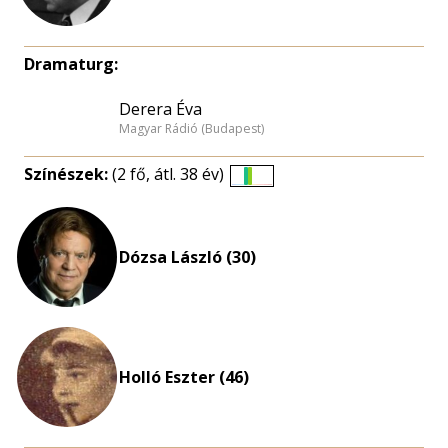
Dramaturg:
Derera Éva
Magyar Rádió (Budapest)
Színészek:
(2 fő, átl. 38 év)
Életkori
eloszlás
nagyítása
Dózsa László (30)
Holló Eszter (46)