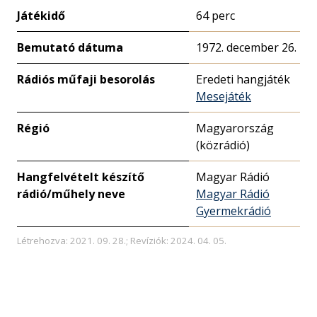
Játékidő
64 perc
Bemutató dátuma
1972. december 26.
Rádiós műfaji besorolás
Eredeti hangjáték
Mesejáték
Régió
Magyarország
(közrádió)
Hangfelvételt készítő
Magyar Rádió
rádió/műhely neve
Magyar Rádió
Gyermekrádió
Létrehozva: 2021. 09. 28.; Revíziók: 2024. 04. 05.