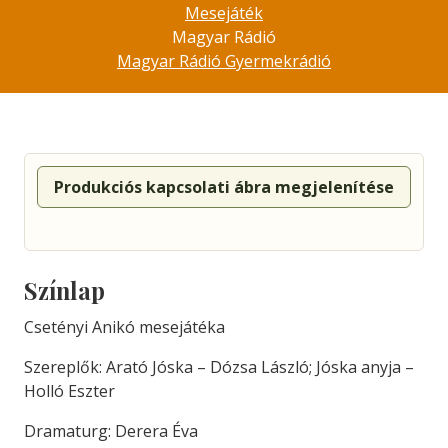
Mesejáték
Magyar Rádió
Magyar Rádió Gyermekrádió
Produkciós kapcsolati ábra megjelenítése
Színlap
Csetényi Anikó mesejátéka
Szereplők: Arató Jóska – Dózsa László; Jóska anyja –
Holló Eszter
Dramaturg: Derera Éva