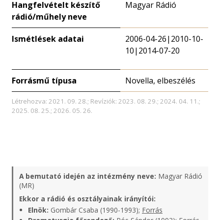
Hangfelvételt készítő
Magyar Rádió
rádió/műhely neve
Ismétlések adatai
2006-04-26|2010-10-
10|2014-07-20
Forrásmű típusa
Novella, elbeszélés
Létrehozva: 2021. 09. 28.; Revíziók: 2023. 08. 29.; 2024. 04. 11.;
2025. 08. 25.; 2026. 05. 26.
A bemutató idején az intézmény neve:
Magyar Rádió
(MR)
Ekkor a rádió és osztályainak irányítói:
Elnök:
Gombár Csaba (1990-1993);
Forrás