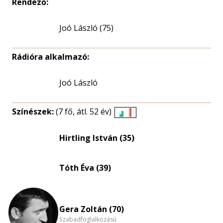
Rendező:
Joó László (75)
Rádióra alkalmazó:
Joó László
Színészek:
(7 fő, átl. 52 év)
Életkori
eloszlás
Hirtling István (35)
nagyítása
Tóth Éva (39)
Gera Zoltán (70)
Szabadfoglalkozású