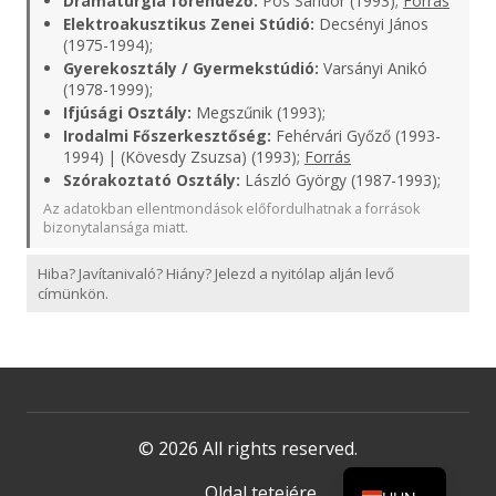
Dramaturgia főrendező:
Pós Sándor (1993);
Forrás
Elektroakusztikus Zenei Stúdió:
Decsényi János
(1975-1994);
Gyerekosztály / Gyermekstúdió:
Varsányi Anikó
(1978-1999);
Ifjúsági Osztály:
Megszűnik (1993);
Irodalmi Főszerkesztőség:
Fehérvári Győző (1993-
1994) | (Kövesdy Zsuzsa) (1993);
Forrás
Szórakoztató Osztály:
László György (1987-1993);
Az adatokban ellentmondások előfordulhatnak a források
bizonytalansága miatt.
Hiba? Javítanivaló? Hiány? Jelezd a nyitólap alján levő
címünkön.
© 2026 All rights reserved.
Oldal tetejére