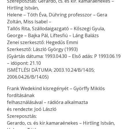
Szereposztás: Gerardo, cs. és kir. kamaraénekes –
Hirtling István,
Helene – Tóth Éva, Dühring professzor – Gera
Zoltán, Miss Isabel –
Tallós Rita, Szállodaigazgató – Kőszegi Gyula,
George – Bajka Pál, Liftesfiú – Láng Balázs
Zenei szerkesztő: Hegedűs Emmi
Szerkesztő: László György (1993)
(Gyártás dátuma: 1993.04.30 – Első adás: P 1993.06.19
– idöpont: 21.10
ISMÉTLÉSI DÁTUMA: 2003.10.24/B/14.05;
2006.04.26/B/14.05)
Frank Wedekind kisregényét – Györffy Miklós
fordításának
felhasználásával – rádióra alkalmazta
és rendezte: Joó László
Szereposztás:
Gerardo, cs. és kir.kamaraénekes – Hirtling István,