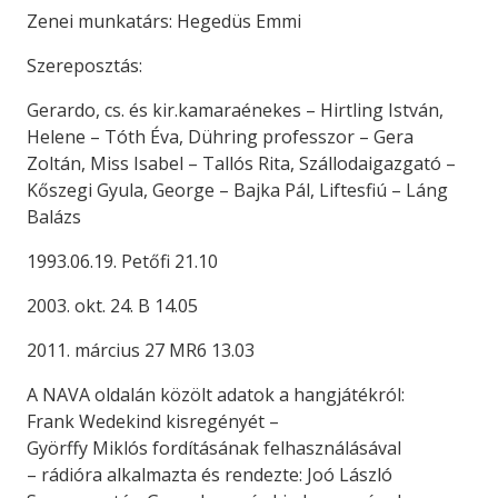
Zenei munkatárs: Hegedüs Emmi
Szereposztás:
Gerardo, cs. és kir.kamaraénekes – Hirtling István,
Helene – Tóth Éva, Dühring professzor – Gera
Zoltán, Miss Isabel – Tallós Rita, Szállodaigazgató –
Kőszegi Gyula, George – Bajka Pál, Liftesfiú – Láng
Balázs
1993.06.19. Petőfi 21.10
2003. okt. 24. B 14.05
2011. március 27 MR6 13.03
A NAVA oldalán közölt adatok a hangjátékról:
Frank Wedekind kisregényét –
Györffy Miklós fordításának felhasználásával
– rádióra alkalmazta és rendezte: Joó László