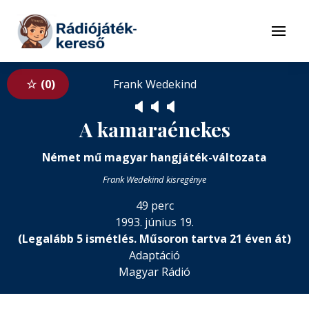
Tovább a navigációhoz
Tovább a tartalomhoz
Menü
0
Frank Wedekind
🔈
🔈
🔈
A kamaraénekes
Német mű magyar hangjáték-változata
Frank Wedekind kisregénye
49 perc
1993. június 19.
(Legalább 5 ismétlés. Műsoron tartva 21 éven át)
Adaptáció
Magyar Rádió