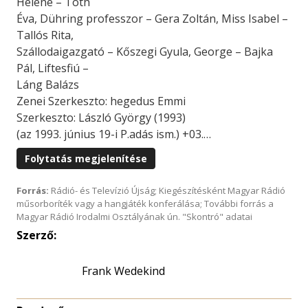
Helene – Tóth
Éva, Dühring professzor – Gera Zoltán, Miss Isabel –
Tallós Rita,
Szállodaigazgató – Kőszegi Gyula, George – Bajka
Pál, Liftesfiú –
Láng Balázs
Zenei Szerkeszto: hegedus Emmi
Szerkeszto: László György (1993)
(az 1993. június 19-i P.adás ism.) +03.…
Folytatás megjelenítése
Forrás:
Rádió- és Televízió Újság; Kiegészítésként Magyar Rádió
műsorboríték vagy a hangjáték konferálása; További forrás a
Magyar Rádió Irodalmi Osztályának ún. "Skontró" adatai
Szerző:
Frank Wedekind