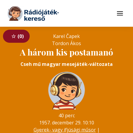
Tovább a navigációhoz
Tovább a tartalomhoz
Menü
0
Karel Čapek
Tordon Ákos
A három kis postamanó
Cseh mű magyar mesejáték-változata
40 perc
1957. december 29. 10:10
Gyerek- vagy ifjúsági műsor
|