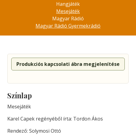
Hangjáték
Mesejáték
Magyar Rádió
Magyar Rádió Gyermekrádió
Produkciós kapcsolati ábra megjelenítése
Színlap
Mesejáték
Karel Capek regényéből írta: Tordon Ákos
Rendező: Solymosi Ottó