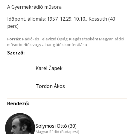
A Gyermekrádió műsora
Időpont, állomás: 1957. 12.29. 10.10., Kossuth (40
perc)
Forrás:
Rádió- és Televízió Újság; Kiegészítésként Magyar Rádió
műsorboríték vagy a hangjáték konferálása
Szerző:
Karel Čapek
Tordon Ákos
Rendező:
Solymosi Ottó (30)
Magyar Rádió (Budapest)