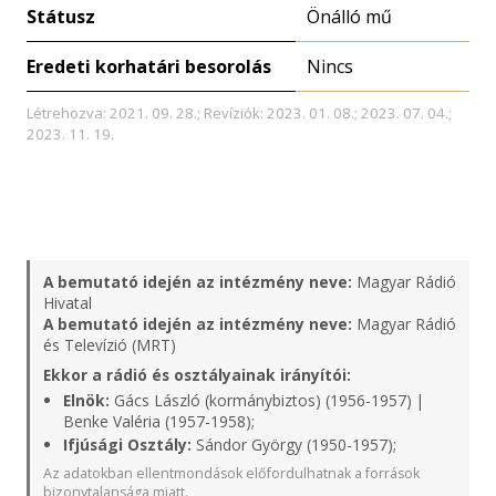
Státusz
Önálló mű
Eredeti korhatári besorolás
Nincs
Létrehozva: 2021. 09. 28.; Revíziók: 2023. 01. 08.; 2023. 07. 04.;
2023. 11. 19.
A bemutató idején az intézmény neve:
Magyar Rádió
Hivatal
A bemutató idején az intézmény neve:
Magyar Rádió
és Televízió (MRT)
Ekkor a rádió és osztályainak irányítói:
Elnök:
Gács László (kormánybiztos) (1956-1957) |
Benke Valéria (1957-1958);
Ifjúsági Osztály:
Sándor György (1950-1957);
Az adatokban ellentmondások előfordulhatnak a források
bizonytalansága miatt.