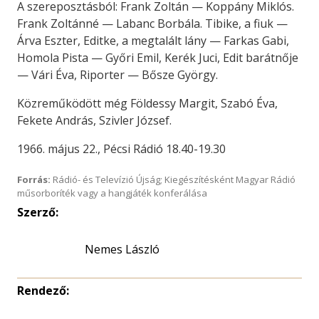
A szereposztásból: Frank Zoltán — Koppány Miklós.
Frank Zoltánné — Labanc Borbála. Tibike, a fiuk —
Árva Eszter, Editke, a megtalált lány — Farkas Gabi,
Homola Pista — Győri Emil, Kerék Juci, Edit barátnője
— Vári Éva, Riporter — Bősze György.
Közreműködött még Földessy Margit, Szabó Éva,
Fekete András, Szivler József.
1966. május 22., Pécsi Rádió 18.40-19.30
Forrás:
Rádió- és Televízió Újság; Kiegészítésként Magyar Rádió
műsorboríték vagy a hangjáték konferálása
Szerző:
Nemes László
Rendező: