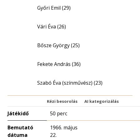
Győri Emil (29)
Vári Éva (26)
Bősze György (25)
Fekete András (36)
Szabó Éva (színművész) (23)
Kézi besorolás
AI kategorizálás
Játékidő
50 perc
Bemutató
1966. május
dátuma
22.