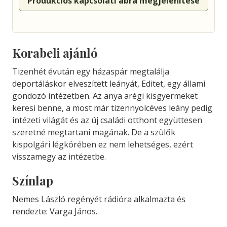
Produkciós kapcsolati ábra megjelenítése
Korabeli ajánló
Tizenhét évután egy házaspár megtalálja
deportáláskor elveszített leányát, Editet, egy állami
gondozó intézetben. Az anya arégi kisgyermeket
keresi benne, a most már tizennyolcéves leány pedig
intézeti világát és az új családi otthont együttesen
szeretné megtartani magának. De a szülők
kispolgári légkörében ez nem lehetséges, ezért
visszamegy az intézetbe.
Színlap
Nemes László regényét rádióra alkalmazta és
rendezte: Varga János.