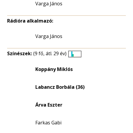
Varga János
Rádióra alkalmazó:
Varga János
Színészek:
(9 fő, átl. 29 év)
Életkori
eloszlás
Koppány Miklós
nagyítása
Labancz Borbála (36)
Árva Eszter
Farkas Gabi