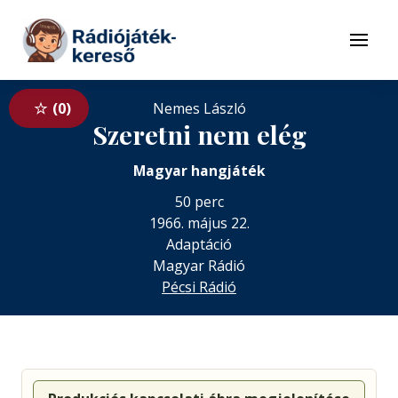
Tovább a navigációhoz
Tovább a tartalomhoz
Menü
0
Nemes László
Szeretni nem elég
Magyar hangjáték
50 perc
1966. május 22.
Adaptáció
Magyar Rádió
Pécsi Rádió