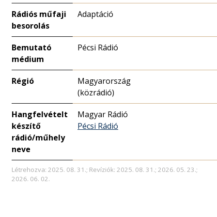
Rádiós műfaji
Adaptáció
besorolás
Bemutató
Pécsi Rádió
médium
Régió
Magyarország
(közrádió)
Hangfelvételt
Magyar Rádió
készítő
Pécsi Rádió
rádió/műhely
neve
Létrehozva: 2025. 08. 31.; Revíziók: 2025. 08. 31.; 2026. 05. 23.;
2026. 06. 02.