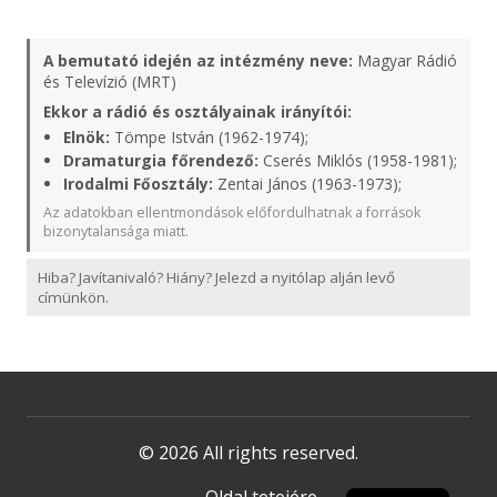
A bemutató idején az intézmény neve:
Magyar Rádió
és Televízió (MRT)
Ekkor a rádió és osztályainak irányítói:
Elnök:
Tömpe István (1962-1974);
Dramaturgia főrendező:
Cserés Miklós (1958-1981);
Irodalmi Főosztály:
Zentai János (1963-1973);
Az adatokban ellentmondások előfordulhatnak a források
bizonytalansága miatt.
Hiba? Javítanivaló? Hiány? Jelezd a nyitólap alján levő
címünkön.
© 2026 All rights reserved.