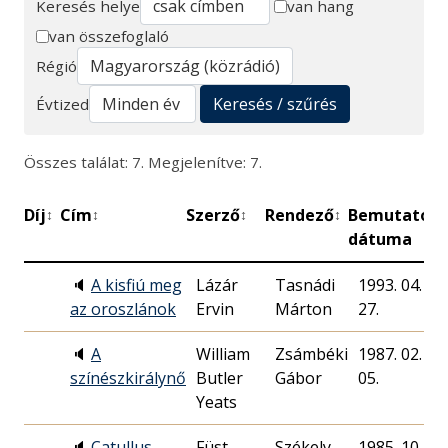
Keresés helye
van hang
van összefoglaló
Keresés
Régió
Keresés / szűrés
Évtized
Összes találat: 7. Megjelenítve: 7.
Díj
Cím
Szerző
Rendező
Bemutató
P
↕
↕
↕
↕
↕
dátuma
🔈
A kisfiú meg
Lázár
Tasnádi
1993. 04.
az oroszlánok
Ervin
Márton
27.
🔈
A
William
Zsámbéki
1987. 02.
színészkirálynő
Butler
Gábor
05.
Yeats
🔈
Catullus
Füst
Székely
1985. 10.