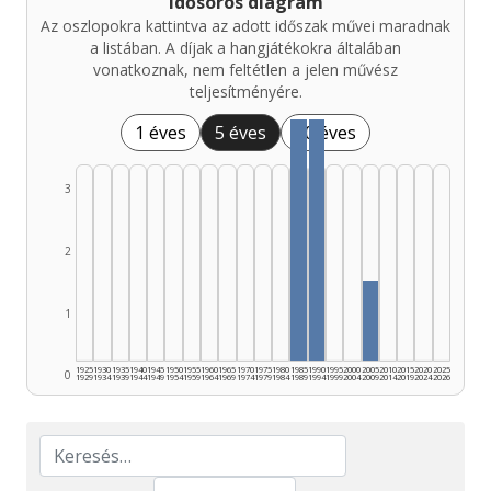
Idősoros diagram
Az oszlopokra kattintva az adott időszak művei maradnak
a listában. A díjak a hangjátékokra általában
vonatkoznak, nem feltétlen a jelen művész
teljesítményére.
1 éves
5 éves
10 éves
3
2
1
1925
1930
1935
1940
1945
1950
1955
1960
1965
1970
1975
1980
1985
1990
1995
2000
2005
2010
2015
2020
2025
0
1929
1934
1939
1944
1949
1954
1959
1964
1969
1974
1979
1984
1989
1994
1999
2004
2009
2014
2019
2024
2026