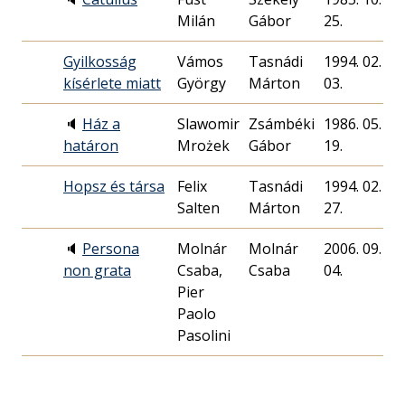
Milán
Gábor
25.
Gyilkosság
Vámos
Tasnádi
1994. 02.
kísérlete miatt
György
Márton
03.
🔈
Ház a
Slawomir
Zsámbéki
1986. 05.
határon
Mrożek
Gábor
19.
Hopsz és társa
Felix
Tasnádi
1994. 02.
Salten
Márton
27.
🔈
Persona
Molnár
Molnár
2006. 09.
non grata
Csaba,
Csaba
04.
Pier
Paolo
Pasolini