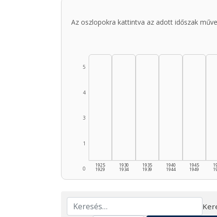
Az oszlopokra kattintva az adott időszak műve
5
4
3
1
1925
1930
1935
1940
1945
1
0
1929
1934
1939
1944
1949
1
Ker