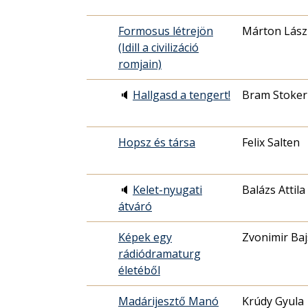
Formosus létrejön
Márton Lász
(Idill a civilizáció
romjain)
🔈
Hallgasd a tengert!
Bram Stoker
Hopsz és társa
Felix Salten
🔈
Kelet-nyugati
Balázs Attila
átváró
Képek egy
Zvonimir Baj
rádiódramaturg
életéből
Madárijesztő Manó
Krúdy Gyula