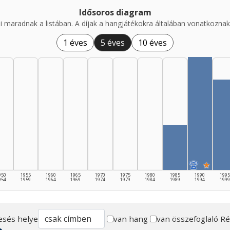
Idősoros diagram
i maradnak a listában. A díjak a hangjátékokra általában vonatkoznak,
1 éves
5 éves
10 éves
🏆
★
950
1955
1960
1965
1970
1975
1980
1985
1990
1995
954
1959
1964
1969
1974
1979
1984
1989
1994
1999
esés helye
van hang
van összefoglaló
Ré