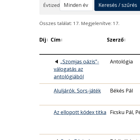
Keresés
Keresés / szűrés
Évtized
Összes találat: 17. Megjelenítve: 17.
Díj
Cím
Szerző
↕
↕
↕
🔈
„Szomjas oázis”-
Antológia
válogatás az
antológiából
Aluljárók. Sors-játék
Békés Pál
Az ellopott kódex titka
Ficsku Pál, P