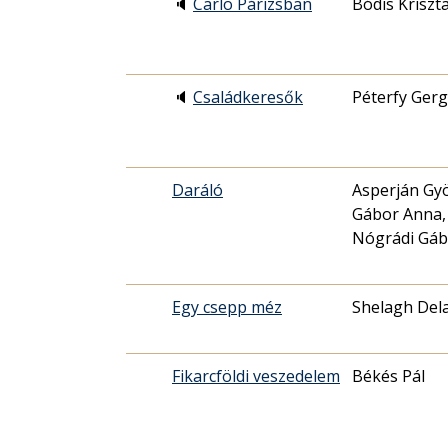
🔈
Carlo Párizsban
Bódis Kriszt
🔈
Családkeresők
Péterfy Gerg
Daráló
Asperján Gyö
Gábor Anna,
Nógrádi Gáb
Egy csepp méz
Shelagh Del
Fikarcföldi veszedelem
Békés Pál