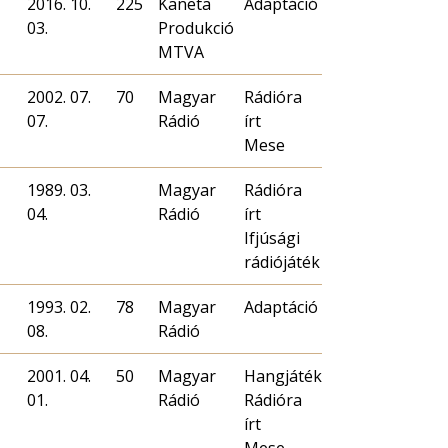
2016. 10.
225
Kaneta
Adaptáció
03.
Produkció
MTVA
2002. 07.
70
Magyar
Rádióra
07.
Rádió
írt
Mese
1989. 03.
Magyar
Rádióra
04.
Rádió
írt
Ifjúsági
rádiójáték
1993. 02.
78
Magyar
Adaptáció
08.
Rádió
2001. 04.
50
Magyar
Hangjáték
01.
Rádió
Rádióra
írt