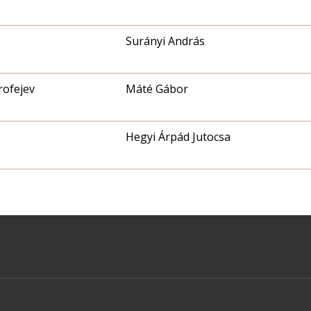
Surányi András
rofejev
Máté Gábor
Hegyi Árpád Jutocsa