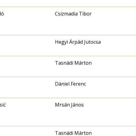
ló
Csizmadia Tibor
Hegyi Árpád Jutocsa
Tasnádi Márton
Dániel Ferenc
sić
Mrsán János
Tasnádi Márton