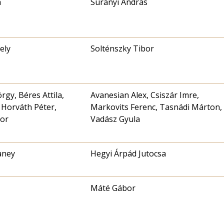
a
Surányi András
ely
Solténszky Tibor
rgy, Béres Attila,
Avanesian Alex, Csiszár Imre,
 Horváth Péter,
Markovits Ferenc, Tasnádi Márton,
or
Vadász Gyula
aney
Hegyi Árpád Jutocsa
Máté Gábor