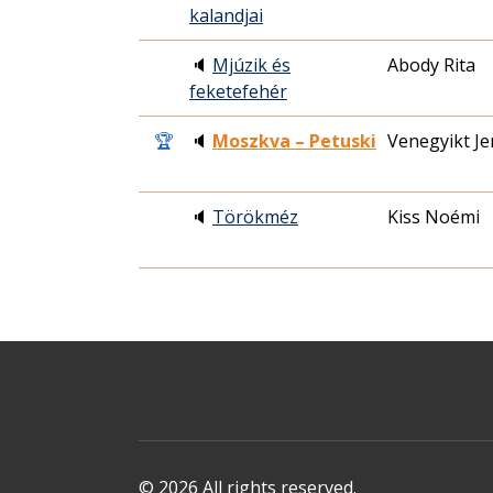
kalandjai
🔈
Mjúzik és
Abody Rita
feketefehér
🏆
🔈
Moszkva – Petuski
Venegyikt Je
🔈
Törökméz
Kiss Noémi
© 2026 All rights reserved.