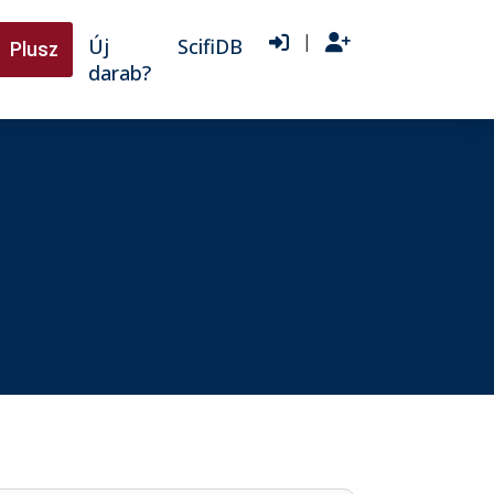
|
Új
ScifiDB
Plusz
darab?