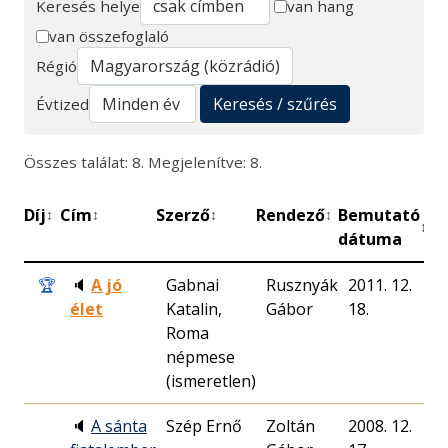
Keresés helye
van hang
van összefoglaló
Keresés
Régió
Keresés / szűrés
Évtized
Összes találat: 8. Megjelenítve: 8.
Díj
Cím
Szerző
Rendező
Bemutató
Pe
↕
↕
↕
↕
↕
dátuma
🏆
🔈
A jó
Gabnai
Rusznyák
2011. 12.
7
élet
Katalin,
Gábor
18.
Roma
népmese
(ismeretlen)
🔈
A sánta
Szép Ernő
Zoltán
2008. 12.
2