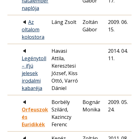
fiatalember
Gábor
17.
naplója
🔈
Az
Láng Zsolt
Zoltán
2009. 06.
6
oltalom
Gábor
15.
kolostora
🔈
Havasi
2014. 04.
5
Legénytoll
Attila,
11.
– ifjú
Keresztesi
jelesek
József, Kiss
irodalmi
Ottó, Varró
kabaréja
Dániel
🔈
Borbély
Bognár
2009. 05.
6
Orfeuszok
Szilárd,
Monika
24.
és
Kazinczy
Euridikék
Ferenc
🔈
Kenéz
Zoltán
2011. 08.
5