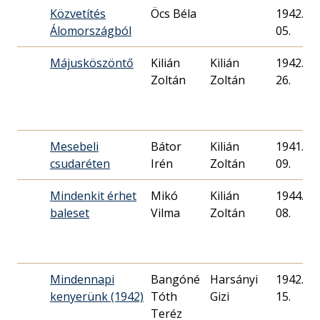
Közvetítés
Öcs Béla
1942. 05
Álomországból
05.
Májusköszöntő
Kilián
Kilián
1942. 05
Zoltán
Zoltán
26.
Mesebeli
Bátor
Kilián
1941. 09
csudaréten
Irén
Zoltán
09.
Mindenkit érhet
Mikó
Kilián
1944. 11
baleset
Vilma
Zoltán
08.
Mindennapi
Bangóné
Harsányi
1942. 09
kenyerünk (1942)
Tóth
Gizi
15.
Teréz