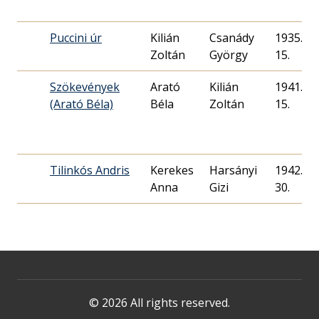
Puccini úr
Kilián
Csanády
1935. 06
Zoltán
György
15.
Szökevények
Arató
Kilián
1941. 11
(Arató Béla)
Béla
Zoltán
15.
Tilinkós Andris
Kerekes
Harsányi
1942. 06
Anna
Gizi
30.
© 2026 All rights reserved.