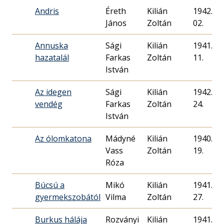
Andris
Éreth
Kilián
1942. 05
János
Zoltán
02.
Annuska
Sági
Kilián
1941. 02
hazatalál
Farkas
Zoltán
11.
István
Az idegen
Sági
Kilián
1942. 02
vendég
Farkas
Zoltán
24.
István
Az ólomkatona
Mádyné
Kilián
1940. 06
Vass
Zoltán
19.
Róza
Búcsú a
Mikó
Kilián
1941. 12
gyermekszobától
Vilma
Zoltán
27.
Burkus hálája
Rozványi
Kilián
1941. 09