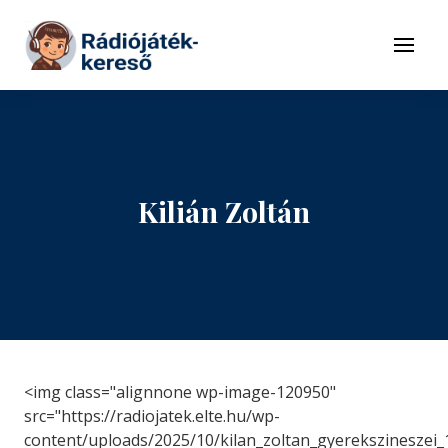
Tovább a navigációhoz
Tovább a tartalomhoz
Menü
Kilián Zoltán
<img class="alignnone wp-image-120950"
src="https://radiojatek.elte.hu/wp-
content/uploads/2025/10/kilan_zoltan_gyerekszineszei_