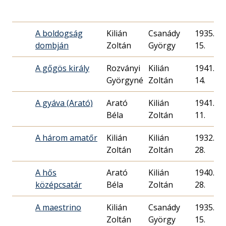
A boldogság
Kilián
Csanády
1935. 06
dombján
Zoltán
György
15.
A gőgös király
Rozványi
Kilián
1941. 10
Györgyné
Zoltán
14.
A gyáva (Arató)
Arató
Kilián
1941. 10
Béla
Zoltán
11.
A három amatőr
Kilián
Kilián
1932. 07
Zoltán
Zoltán
28.
A hős
Arató
Kilián
1940. 09
középcsatár
Béla
Zoltán
28.
A maestrino
Kilián
Csanády
1935. 06
Zoltán
György
15.