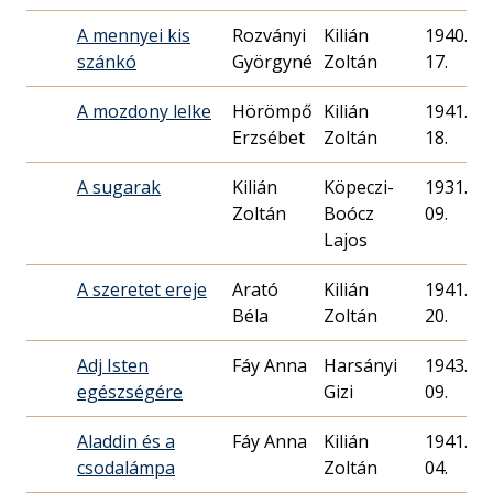
A mennyei kis
Rozványi
Kilián
1940. 12
szánkó
Györgyné
Zoltán
17.
A mozdony lelke
Hörömpő
Kilián
1941. 10
Erzsébet
Zoltán
18.
A sugarak
Kilián
Köpeczi-
1931. 08
Zoltán
Boócz
09.
Lajos
A szeretet ereje
Arató
Kilián
1941. 12
Béla
Zoltán
20.
Adj Isten
Fáy Anna
Harsányi
1943. 03
egészségére
Gizi
09.
Aladdin és a
Fáy Anna
Kilián
1941. 02
csodalámpa
Zoltán
04.