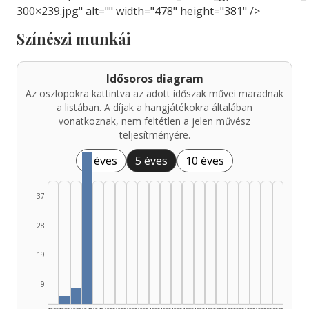
300×239.jpg" alt="" width="478" height="381" />
Színészi munkái
Idősoros diagram
Az oszlopokra kattintva az adott időszak művei maradnak
a listában. A díjak a hangjátékokra általában
vonatkoznak, nem feltétlen a jelen művész
teljesítményére.
1 éves
5 éves
10 éves
37
28
19
9