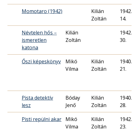
Momotaro (1942)
Kilián
1942. 03
Zoltán
14.
Névtelen hős –
Kilián
1942. 05
ismeretlen
Zoltán
30.
katona
Őszi képeskönyv
Mikó
Kilián
1940. 09
Vilma
Zoltán
21.
Pista detektív
Bóday
Kilián
1940. 12
lesz
Jenő
Zoltán
28.
Pisti repülni akar
Mikó
Kilián
1942. 05
Vilma
Zoltán
23.