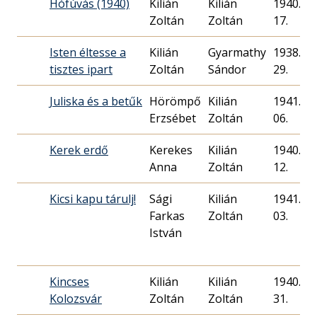
Hófúvás (1940)
Kilián
Kilián
1940. 12
Zoltán
Zoltán
17.
Isten éltesse a
Kilián
Gyarmathy
1938. 03
tisztes ipart
Zoltán
Sándor
29.
Juliska és a betűk
Hörömpő
Kilián
1941. 05
Erzsébet
Zoltán
06.
Kerek erdő
Kerekes
Kilián
1940. 11
Anna
Zoltán
12.
Kicsi kapu tárulj!
Sági
Kilián
1941. 05
Farkas
Zoltán
03.
István
Kincses
Kilián
Kilián
1940. 08
Kolozsvár
Zoltán
Zoltán
31.