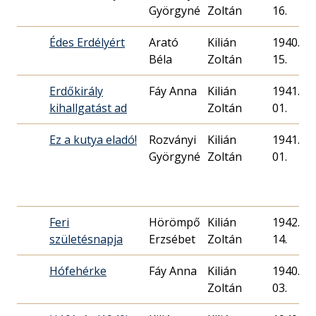
Györgyné
Zoltán
16.
Édes Erdélyért
Arató
Kilián
1940. 10
Béla
Zoltán
15.
Erdőkirály
Fáy Anna
Kilián
1941. 08
kihallgatást ad
Zoltán
01.
Ez a kutya eladó!
Rozványi
Kilián
1941. 04
Györgyné
Zoltán
01.
Feri
Hörömpő
Kilián
1942. 02
születésnapja
Erzsébet
Zoltán
14.
Hófehérke
Fáy Anna
Kilián
1940. 04
Zoltán
03.