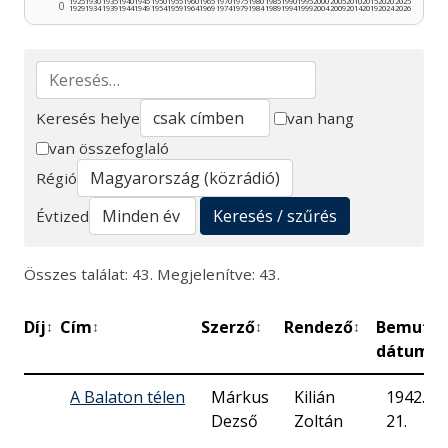
1925
1930
1935
1940
1945
1950
1955
1960
1965
1970
1975
1980
1985
1990
1995
2000
2005
2010
2015
2020
2025
0
1929
1934
1939
1944
1949
1954
1959
1964
1969
1974
1979
1984
1989
1994
1999
2004
2009
2014
2019
2024
2026
Keresés helye
van hang
van összefoglaló
Keresés
Régió
Keresés / szűrés
Évtized
Összes találat: 43. Megjelenítve: 43.
Díj
Cím
Szerző
Rendező
Bemutat
↕
↕
↕
↕
dátuma
A Balaton télen
Márkus
Kilián
1942. 02
Dezső
Zoltán
21.