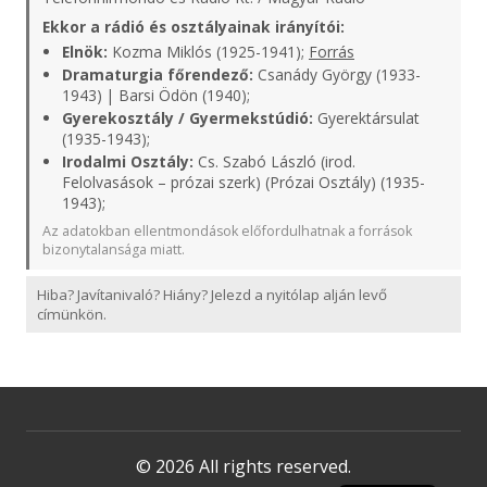
Ekkor a rádió és osztályainak irányítói:
Elnök:
Kozma Miklós (1925-1941);
Forrás
Dramaturgia főrendező:
Csanády György (1933-
1943) | Barsi Ödön (1940);
Gyerekosztály / Gyermekstúdió:
Gyerektársulat
(1935-1943);
Irodalmi Osztály:
Cs. Szabó László (irod.
Felolvasások – prózai szerk) (Prózai Osztály) (1935-
1943);
Az adatokban ellentmondások előfordulhatnak a források
bizonytalansága miatt.
Hiba? Javítanivaló? Hiány? Jelezd a nyitólap alján levő
címünkön.
© 2026 All rights reserved.