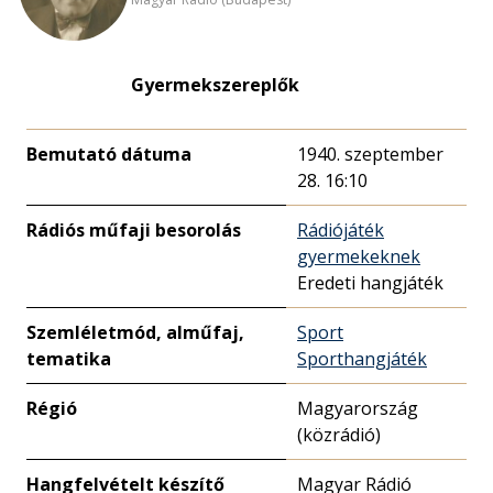
Gyermekszereplők
Bemutató dátuma
1940. szeptember
28. 16:10
Rádiós műfaji besorolás
Rádiójáték
gyermekeknek
Eredeti hangjáték
Szemléletmód, alműfaj,
Sport
tematika
Sporthangjáték
Régió
Magyarország
(közrádió)
Hangfelvételt készítő
Magyar Rádió