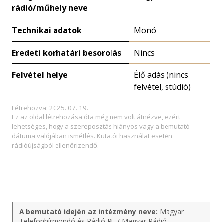
rádió/műhely neve
Technikai adatok
Monó
Eredeti korhatári besorolás
Nincs
Felvétel helye
Élő adás (nincs
felvétel, stúdió)
Létrehozva: 2025. 07. 19.
Ez az oldal létrehozása óta még nem volt átnézve, ezért
lehetséges, hogy a szereposztás hiányos vagy a bemutató
dátuma valójában ismétlés. Kutatói használat esetén
rádióújságból ellenőrizendő.
A bemutató idején az intézmény neve:
Magyar
Telefonhírmondó és Rádió Rt. / Magyar Rádió