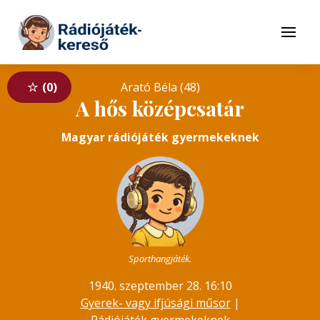
Tovább a navigációhoz
Tovább a tartalomhoz
Menü
0
Arató Béla (48)
A hős középcsatár
Magyar rádiójáték gyermekeknek
Sporthangjáték.
1940. szeptember 28. 16:10
Gyerek- vagy ifjúsági műsor
|