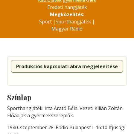
Rádiójáték gyermekeknek
Eredeti hangjáték
Megközelítés:
Sport
|
Sporthangjáték
|
Magyar Rádió
Produkciós kapcsolati ábra megjelenítése
Színlap
Sporthangjáték. Irta Arató Béla. Vezeti Kilián Zoltán.
Előadják a gyermekszereplők.
1940. szeptember 28. Rádió Budapest I. 16:10 Ifjúsági