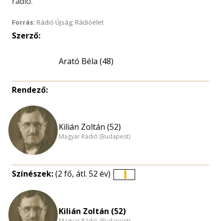
rádió.
Forrás:
Rádió Újság; Rádióélet
Szerző:
Arató Béla (48)
Rendező:
Kilián Zoltán (52)
Magyar Rádió (Budapest)
Színészek:
(2 fő, átl. 52 év)
Életkori
eloszlás
nagyítása
Kilián Zoltán (52)
Magyar Rádió (Budapest)