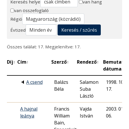
Keresés helye
van hang
van összefoglaló
Keresés
Régió
Keresés / szűrés
Évtized
Összes találat: 17. Megjelenítve: 17.
Díj
Cím
Szerző
Rendező
Bemutató
↕
↕
↕
↕
↕
dátuma
🔈
A csend
Balázs
Salamon
1998. 10.
Béla
Suba
17.
László
A hajnal
Francis
Vajda
2003. 01.
leánya
William
István
06.
Bain,