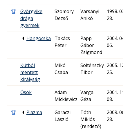
🏆
Györgyike,
Szomory
Varsányi
1998. 03.
drága
Dezső
Anikó
28.
gyermek
🔈
Hangocska
Takács
Papp
2004. 04.
Péter
Gábor
06.
Zsigmond
Kútból
Mikó
Solténszky
2005. 12.
mentett
Csaba
Tibor
25.
királyság
Ősök
Adam
Varga
2001. 11.
Mickiewicz
Géza
08.
🏆
🔈
Plazma
Garaczi
Tóth
2009. 06.
László
Miklós
28.
(rendező)