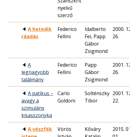
Szanszkrit
nyelvű
szerző
🔈
A hetedik
Federico
Idalberto
2000. 12.
ráadás
Fellini
Fei, Papp
26.
Gábor
Zsigmond
🔈
A
Federico
Papp
2001. 12.
legnagyobb
Fellini
Gábor
26.
találmány
Zsigmond
🔈
A patikus –
Carlo
Solténszky
2001. 12.
avagy a
Goldoni
Tibor
22.
szimuláns
kisasszonyka
🔈
A vészfék
Vörös
Kőváry
2015. 01.
istene
István
Katalin
01.