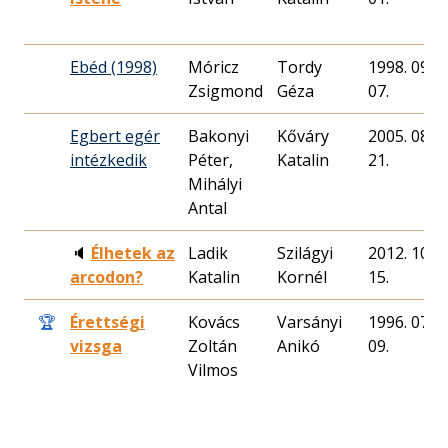
Ebéd (1998)
Móricz
Tordy
1998. 09.
Zsigmond
Géza
07.
Egbert egér
Bakonyi
Kőváry
2005. 08.
intézkedik
Péter,
Katalin
21.
Mihályi
Antal
🔈
Élhetek az
Ladik
Szilágyi
2012. 10.
arcodon?
Katalin
Kornél
15.
🏆
Érettségi
Kovács
Varsányi
1996. 07.
vizsga
Zoltán
Anikó
09.
Vilmos