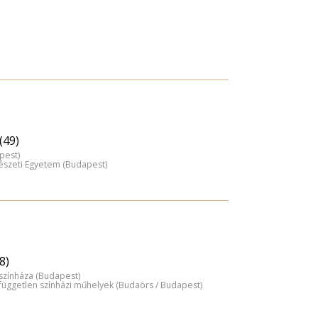
(49)
pest)
észeti Egyetem (Budapest)
8)
színháza (Budapest)
 független színházi műhelyek (Budaörs / Budapest)