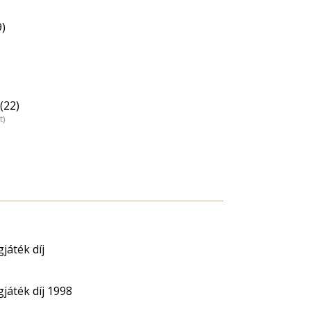
9)
(22)
t)
játék díj
játék díj 1998