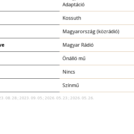
Adaptáció
Kossuth
Magyarország (közrádió)
ve
Magyar Rádió
Önálló mű
Nincs
Színmű
3. 08. 28.; 2023. 09. 05.; 2026. 05. 23.; 2026. 05. 26.