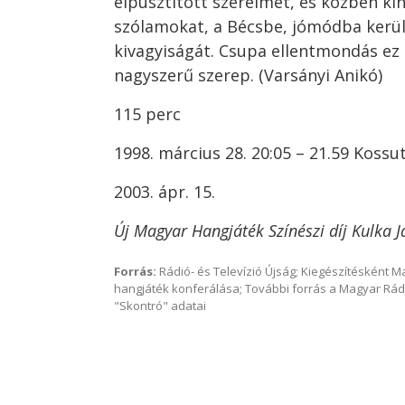
elpusztított szerelmet, és közben kin
szólamokat, a Bécsbe, jómódba került
kivagyiságát. Csupa ellentmondás ez
nagyszerű szerep. (Varsányi Anikó)
115 perc
1998. március 28. 20:05 – 21.59 Kossu
2003. ápr. 15.
Új Magyar Hangjáték Színészi díj Kulka 
Forrás:
Rádió- és Televízió Újság; Kiegészítésként 
hangjáték konferálása; További forrás a Magyar Rád
"Skontró" adatai