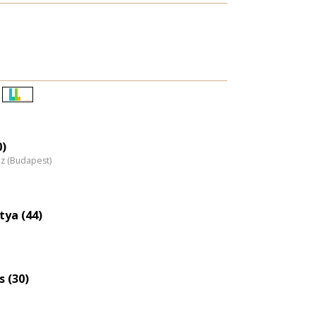
Életkori
eloszlás
nagyítása
0)
áz (Budapest)
tya (44)
 (30)