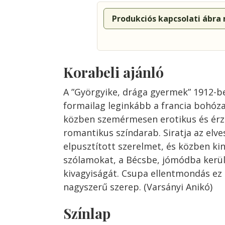
Produkciós kapcsolati ábra
Korabeli ajánló
A ”Györgyike, drága gyermek” 1912-be
formailag leginkább a francia bohóz
közben szemérmesen erotikus és érz
romantikus színdarab. Siratja az elves
elpusztított szerelmet, és közben kin
szólamokat, a Bécsbe, jómódba került
kivagyiságát. Csupa ellentmondás ez
nagyszerű szerep. (Varsányi Anikó)
Színlap