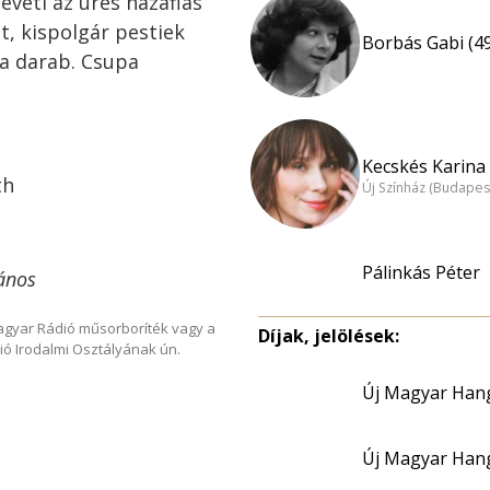
eveti az üres hazafias
, kispolgár pestiek
Borbás Gabi (4
 a darab. Csupa
Kecskés Karina 
th
Új Színház (Budapes
Pálinkás Péter
János
Magyar Rádió műsorboríték vagy a
Díjak, jelölések:
ió Irodalmi Osztályának ún.
Új Magyar Hang
Új Magyar Hang