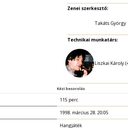
Zenei szerkesztő:
Takáts György
Technikai munkatárs:
Liszkai Károly (
Kézi besorolás
115 perc
1998. március 28. 20:05
Hangjáték