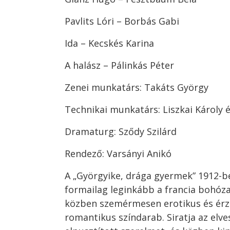
Pavlits Lóri – Borbás Gabi
Ida – Kecskés Karina
A halász – Pálinkás Péter
Zenei munkatárs: Takáts György
Technikai munkatárs: Liszkai Károly é
Dramaturg: Sződy Szilárd
Rendező: Varsányi Anikó
A „Györgyike, drága gyermek” 1912-be
formailag leginkább a francia bohóz
közben szemérmesen erotikus és érz
romantikus színdarab. Siratja az elves