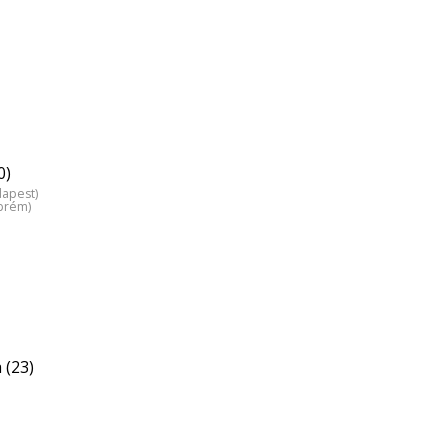
0)
dapest)
zprém)
 (23)