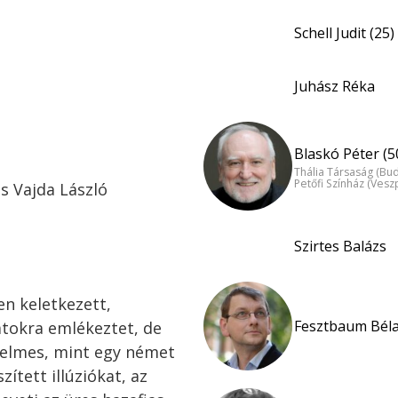
Schell Judit (25)
Juhász Réka
Blaskó Péter (5
Thália Társaság (Bu
Petőfi Színház (Ves
s Vajda László
Szirtes Balázs
n keletkezett,
Fesztbaum Béla
atokra emlékeztet, de
elmes, mint egy német
zített illúziókat, az