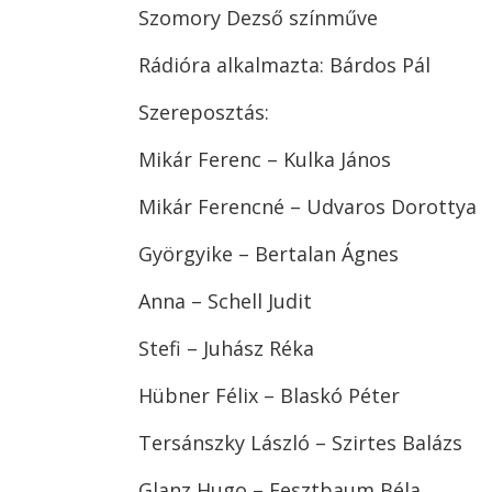
Szomory Dezső színműve
Rádióra alkalmazta: Bárdos Pál
Szereposztás:
Mikár Ferenc – Kulka János
Mikár Ferencné – Udvaros Dorottya
Györgyike – Bertalan Ágnes
Anna – Schell Judit
Stefi – Juhász Réka
Hübner Félix – Blaskó Péter
Tersánszky László – Szirtes Balázs
Glanz Hugo – Fesztbaum Béla