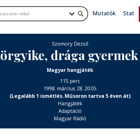
Mutatók
Stat
Szomory Dezső
örgyike, drága gyerme
Magyar hangjáték
115 perc
1998. március 28. 20:05
(Legalább 1 ismétlés. Műsoron tartva 5 éven át)
Hangjáték
Adaptáció
Magyar Rádió