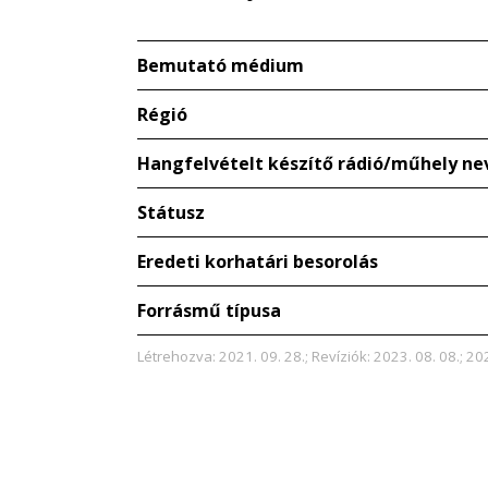
Bemutató médium
Régió
Hangfelvételt készítő rádió/műhely ne
Státusz
Eredeti korhatári besorolás
Forrásmű típusa
Létrehozva: 2021. 09. 28.; Revíziók: 2023. 08. 08.; 202