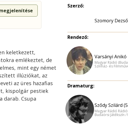
Szerző:
 megjelenítése
Szomory Dezső
Rendező:
n keletkezett,
Varsányi Anikó 
atokra emlékeztet, de
Magyar Rádió (Buda
Színház- és Filmműv
elmes, mint egy német
zített illúziókat, az
eveti az üres hazafias
Dramaturg:
, kispolgár pestiek
 a darab. Csupa
Sződy Szilárd (5
Magyar Rádió Rádió
Budaörsi Játékszín /