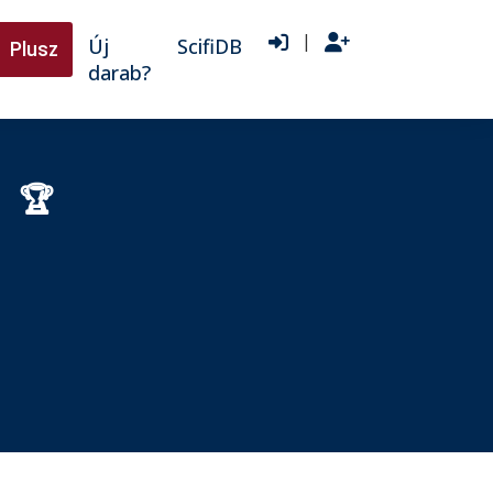
|
Új
ScifiDB
Plusz
darab?
k
🏆