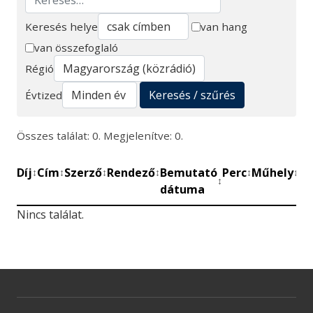
Keresés helye
van hang
van összefoglaló
Keresés
Régió
Keresés / szűrés
Évtized
Összes találat: 0. Megjelenítve: 0.
Díj
Cím
Szerző
Rendező
Bemutató
Perc
Műhely
Mű
↕
↕
↕
↕
↕
↕
↕
dátuma
be
Nincs találat.