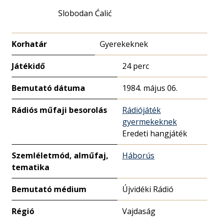
Slobodan Ćalić
Korhatár
Gyerekeknek
Játékidő
24 perc
Bemutató dátuma
1984. május 06.
Rádiós műfaji besorolás
Rádiójáték
gyermekeknek
Eredeti hangjáték
Szemléletmód, alműfaj,
Háborús
tematika
Bemutató médium
Újvidéki Rádió
Régió
Vajdaság