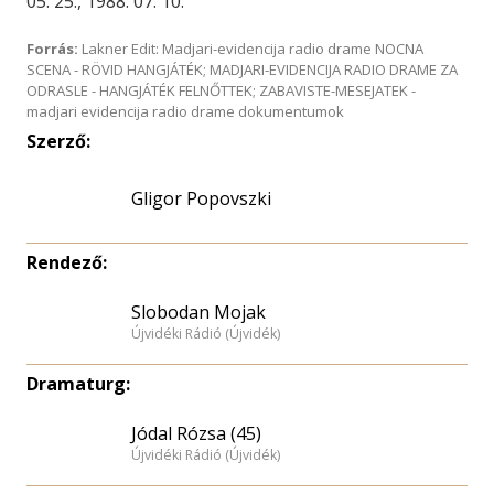
05. 25., 1988. 07. 10.
Forrás:
Lakner Edit: Madjari-evidencija radio drame NOCNA
SCENA - RÖVID HANGJÁTÉK; MADJARI-EVIDENCIJA RADIO DRAME ZA
ODRASLE - HANGJÁTÉK FELNŐTTEK; ZABAVISTE-MESEJATEK -
madjari evidencija radio drame dokumentumok
Szerző:
Gligor Popovszki
Rendező:
Slobodan Mojak
Újvidéki Rádió (Újvidék)
Dramaturg:
Jódal Rózsa (45)
Újvidéki Rádió (Újvidék)