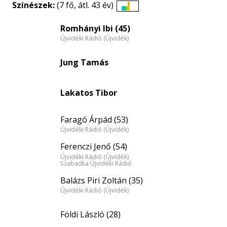
Színészek:
(7 fő, átl. 43 év)
Életkori
eloszlás
Romhányi Ibi (45)
Újvidéki Rádió (Újvidék)
nagyítása
Jung Tamás
Lakatos Tibor
Faragó Árpád (53)
Újvidéki Rádió (Újvidék)
Ferenczi Jenő (54)
Újvidéki Rádió (Újvidék)
Szabadka Újvidéki Rádió
Balázs Piri Zoltán (35)
Újvidéki Rádió (Újvidék)
Földi László (28)