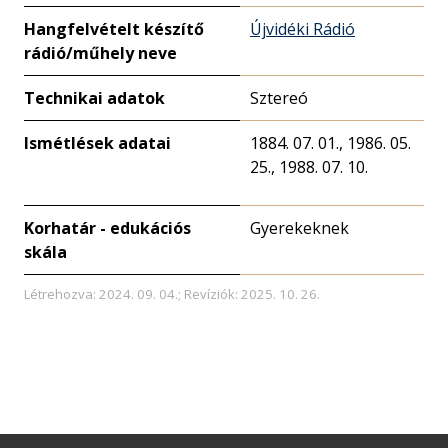
Hangfelvételt készítő
Újvidéki Rádió
rádió/műhely neve
Technikai adatok
Sztereó
Ismétlések adatai
1884. 07. 01., 1986. 05.
25., 1988. 07. 10.
Korhatár - edukációs
Gyerekeknek
skála
Létrehozva: 2024. 09. 04.; Revíziók: 2025. 10. 26.