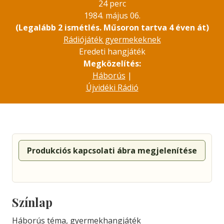
24 perc
1984. május 06.
(Legalább 2 ismétlés. Műsoron tartva 4 éven át)
Rádiójáték gyermekeknek
Eredeti hangjáték
Megközelítés:
Háborús
|
Újvidéki Rádió
Produkciós kapcsolati ábra megjelenítése
Színlap
Háborús téma, gyermekhangjáték