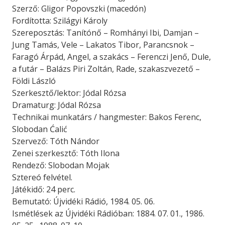
Szerző: Gligor Popovszki (macedón)
Fordította: Szilágyi Károly
Szereposztás: Tanítónő – Romhányi Ibi, Damjan –
Jung Tamás, Vele – Lakatos Tibor, Parancsnok –
Faragó Árpád, Angel, a szakács – Ferenczi Jenő, Dule,
a futár – Balázs Piri Zoltán, Rade, szakaszvezető –
Földi László
Szerkesztő/lektor: Jódal Rózsa
Dramaturg: Jódal Rózsa
Technikai munkatárs / hangmester: Bakos Ferenc,
Slobodan Ćalić
Szervező: Tóth Nándor
Zenei szerkesztő: Tóth Ilona
Rendező: Slobodan Mojak
Sztereó felvétel.
Játékidő: 24 perc.
Bemutató: Újvidéki Rádió, 1984. 05. 06.
Ismétlések az Újvidéki Rádióban: 1884. 07. 01., 1986.