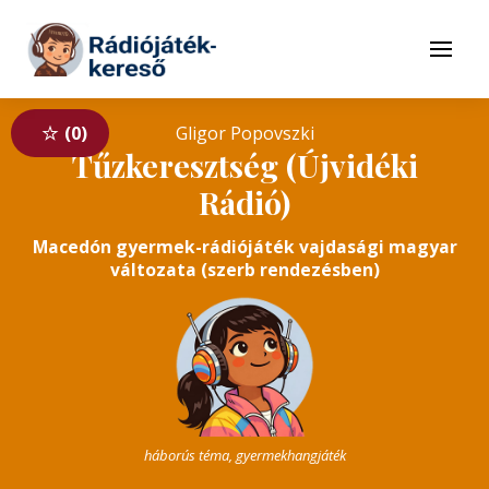
Tovább a navigációhoz
Tovább a tartalomhoz
Menü
0
Gligor Popovszki
Tűzkeresztség (Újvidéki
Rádió)
Macedón gyermek-rádiójáték vajdasági magyar
változata (szerb rendezésben)
háborús téma, gyermekhangjáték