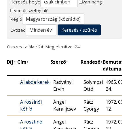
Keresés helye
van hang
van összefoglaló
Keresés
Régió
Keresés / szűrés
Évtized
Összes találat: 24. Megjelenítve: 24.
Díj
Cím
Szerző
Rendező
Bemutató
↕
↕
↕
↕
↕
dátuma
A labda kerek
Radványi
Solymosi
1965. 03.
Ervin
Ottó
24.
A roszinói
Angel
Rácz
1972. 07.
kőhíd
Karalijcsev
György
12.
A rosztinói
Angel
Rácz
1972. 07.
kőhíd
Karalijcsev
György
12.