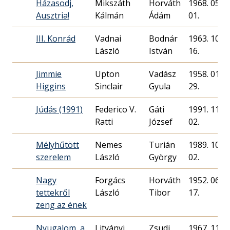
Házasodj,
Mikszáth
Horváth
1968. 05.
Ausztria!
Kálmán
Ádám
01.
III. Konrád
Vadnai
Bodnár
1963. 10.
László
István
16.
Jimmie
Upton
Vadász
1958. 01.
Higgins
Sinclair
Gyula
29.
Júdás (1991)
Federico V.
Gáti
1991. 11.
Ratti
József
02.
Mélyhűtött
Nemes
Turián
1989. 10.
szerelem
László
György
02.
Nagy
Forgács
Horváth
1952. 06.
tettekről
László
17.
zeng az ének
Nyugalom, a
Litványi
Zsudi
1967. 11.