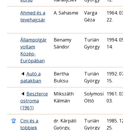
Ahmed és a
A. Sahasme
Varga
1964. 03.
tevehajcsár
Géza
22.
Állampolgár
Benamy
Turián
1994. 05.
voltam
Sándor
György
14.
Közép-
Európában
🔈
Autó a
Bertha
Turián
1992. 07.
patakban
György
15.
🔈
Beszterce
Mikszáth
Solymosi
1961. 03.
ostroma
Kálmán
Ottó
03.
(1961)
🏆
Cini és a
dr. Kárpáti
Turián
1985. 12.
többiek
György,
György
25.