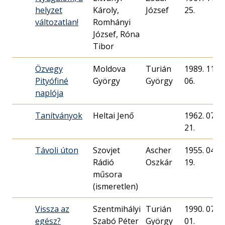
helyzet
Károly,
József
25.
változatlan!
Romhányi
József, Róna
Tibor
Özvegy
Moldova
Turián
1989. 11.
Pityófiné
György
György
06.
naplója
Tanítványok
Heltai Jenő
1962. 07.
21.
Távoli úton
Szovjet
Ascher
1955. 04.
Rádió
Oszkár
19.
műsora
(ismeretlen)
Vissza az
Szentmihályi
Turián
1990. 07.
egész?
Szabó Péter
György
01.