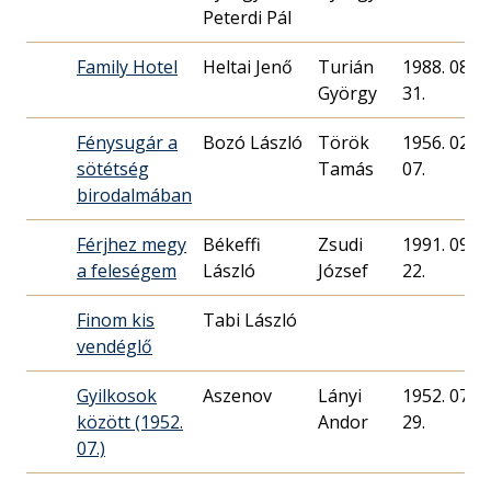
Peterdi Pál
Family Hotel
Heltai Jenő
Turián
1988. 08.
György
31.
Fénysugár a
Bozó László
Török
1956. 02.
sötétség
Tamás
07.
birodalmában
Férjhez megy
Békeffi
Zsudi
1991. 09.
a feleségem
László
József
22.
Finom kis
Tabi László
vendéglő
Gyilkosok
Aszenov
Lányi
1952. 07.
között (1952.
Andor
29.
07.)