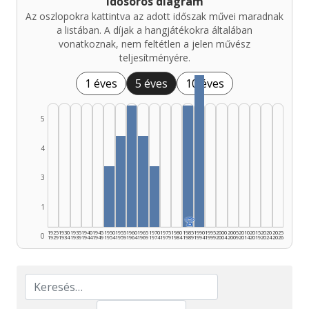
Idősoros diagram
Az oszlopokra kattintva az adott időszak művei maradnak
a listában. A díjak a hangjátékokra általában
vonatkoznak, nem feltétlen a jelen művész
teljesítményére.
1 éves
5 éves
10 éves
5
4
3
1
🏆
1925
1930
1935
1940
1945
1950
1955
1960
1965
1970
1975
1980
1985
1990
1995
2000
2005
2010
2015
2020
2025
0
1929
1934
1939
1944
1949
1954
1959
1964
1969
1974
1979
1984
1989
1994
1999
2004
2009
2014
2019
2024
2026