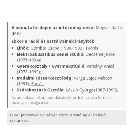
A bemutató idején az intézmény neve:
Magyar Rádió
(MR)
Ekkor a rádió és osztályainak irányítói:
Elnök:
Gombár Csaba (1990-1993);
Forrás
Elektroakusztikus Zenei Stúdió:
Decsényi János
(1975-1994);
Gyerekosztály / Gyermekstúdió:
Varsányi Anikó
(1978-1999);
Irodalmi Főszerkesztőség:
Varga Lajos Márton
(1991);
Forrás
Szórakoztató Osztály:
László György (1987-1993);
Az adatokban ellentmondások előfordulhatnak a források
bizonytalansága miatt.
Hiba? Javítanivaló? Hiány? Jelezd a nyitólap alján levő
címünkön.