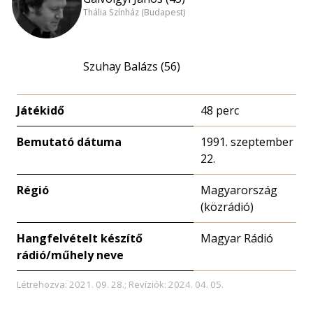
Thália Színház (Budapest)
Szuhay Balázs (56)
Játékidő
48 perc
Bemutató dátuma
1991. szeptember
22.
Régió
Magyarország
(közrádió)
Hangfelvételt készítő
Magyar Rádió
rádió/műhely neve
Létrehozva: 2021. 09. 28.; Revíziók: 2024. 04. 05.