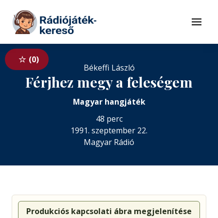
Tovább a navigációhoz
Tovább a tartalomhoz
Menü
0
Békeffi László
Férjhez megy a feleségem
Magyar hangjáték
48 perc
1991. szeptember 22.
Magyar Rádió
Produkciós kapcsolati ábra megjelenítése