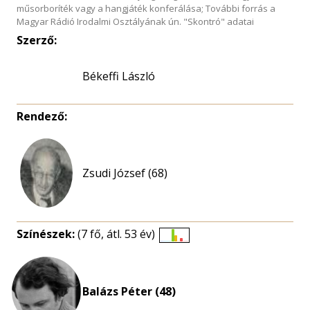
műsorboríték vagy a hangjáték konferálása; További forrás a
Magyar Rádió Irodalmi Osztályának ún. "Skontró" adatai
Szerző:
Békeffi László
Rendező:
Zsudi József (68)
Színészek:
(7 fő, átl. 53 év)
Életkori
eloszlás
nagyítása
Balázs Péter (48)