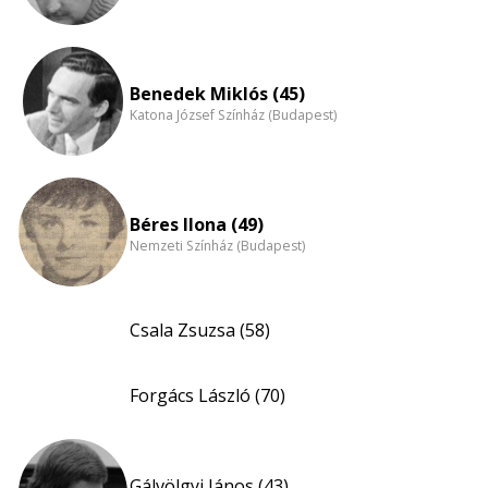
Benedek Miklós (45)
Katona József Színház (Budapest)
Béres Ilona (49)
Nemzeti Színház (Budapest)
Csala Zsuzsa (58)
Forgács László (70)
Gálvölgyi János (43)