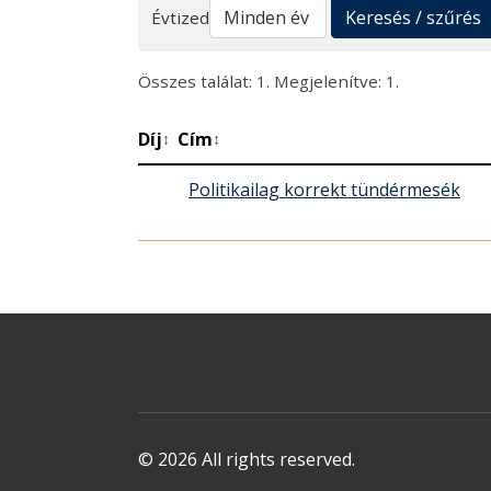
Keresés
Keresés / szűrés
Évtized
Összes találat: 1. Megjelenítve: 1.
Díj
Cím
↕
↕
Politikailag korrekt tündérmesék
© 2026 All rights reserved.