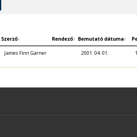
Szerző
Rendező
Bemutató dátuma
P
↕
↕
↕
James Finn Garner
2001. 04. 01.