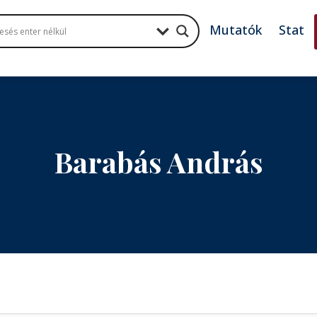
Mutatók
Stat
Barabás András