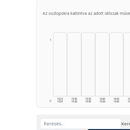
Az oszlopokra kattintva az adott időszak műve
1
1925
1930
1935
1940
1945
1
0
1929
1934
1939
1944
1949
1
Ker