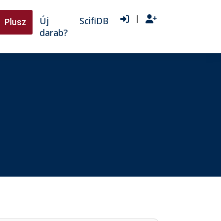
|
Új
ScifiDB
Plusz
darab?