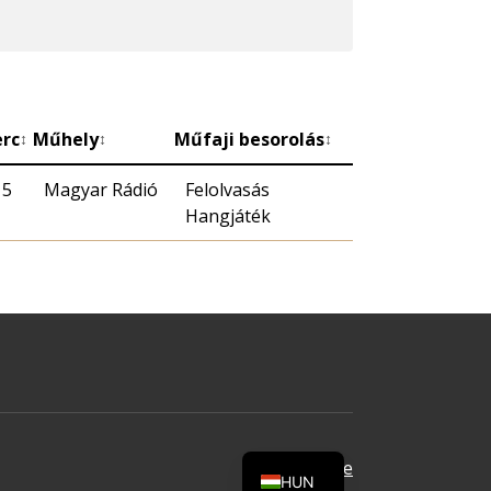
erc
Műhely
Műfaji besorolás
↕
↕
↕
15
Magyar Rádió
Felolvasás
Hangjáték
Oldal tetejére
HUN