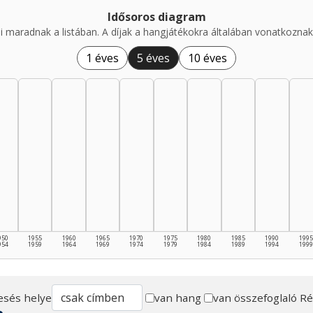
Idősoros diagram
i maradnak a listában. A díjak a hangjátékokra általában vonatkoznak,
1 éves
5 éves
10 éves
950
1955
1960
1965
1970
1975
1980
1985
1990
1995
954
1959
1964
1969
1974
1979
1984
1989
1994
1999
esés helye
van hang
van összefoglaló
Ré