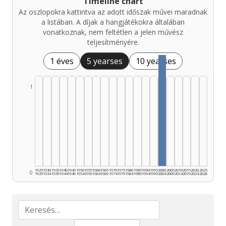
Timeline chart
Az oszlopokra kattintva az adott időszak művei maradnak
a listában. A díjak a hangjátékokra általában
vonatkoznak, nem feltétlen a jelen művész
teljesítményére.
1 éves
5 yearses
10 yearses
1
1925
1930
1935
1940
1945
1950
1955
1960
1965
1970
1975
1980
1985
1990
1995
2000
2005
2010
2015
2020
2025
0
1929
1934
1939
1944
1949
1954
1959
1964
1969
1974
1979
1984
1989
1994
1999
2004
2009
2014
2019
2024
2026