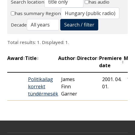
Search location
has audio
Search
has summary
Region
Search / filter
Decade
Total results: 1. Displayed: 1.
Award
Title
Author
Director
Premiere
Min
↕
↕
↕
↕
↕
date
Politikailag
James
2001. 04.
15
korrekt
Finn
01.
tündérmesék
Garner