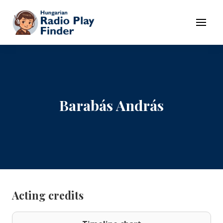
To navigation
To contents
Menu
Barabás András
Acting credits